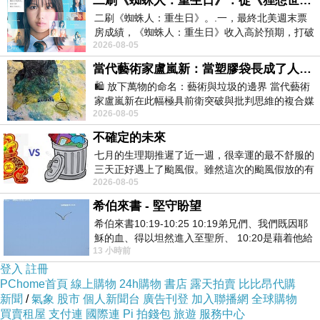
二刷《蜘蛛人：重生日》：從《狸想世界》到《怪奇物語》
二刷《蜘蛛人：重生日》。.一，最終北美週末票
牌 文字融入模型場景中， 像是真實存在於微縮城市內。
房成績，《蜘蛛人：重生日》收入高於預期，打破
⸻ 整體美術風格： * 超高細節 * 手工編織世界 *
2026-08-05
《復仇者聯盟：終局之戰》記錄，成為
Crochet Art Style * Knitted Diorama * Wool Felt Miniature City
當代藝術家盧嵐新：當塑膠袋長成了人的模樣，我們的目光是否學會了放下偏見？
* Handmade Toy World * Cute Japanese Miniature Poster￼
🛍️ 放下萬物的命名：藝術與垃圾的邊界 當代藝術
家盧嵐新在此幅極具前衛突破與批判思維的複合媒
(地名及詳細資料自己改即可
)
2026-08-05
材新作中，直接將被大眾定義為廢棄物
不確定的未來
七月的生理期推遲了近一週，很幸運的最不舒服的
三天正好遇上了颱風假。雖然這次的颱風假放的有
2026-08-05
點虛，因為風雨不大，但這也是最想要的
希伯來書 - 堅守盼望
希伯來書10:19-10:25 10:19弟兄們、我們既因耶
穌的血、得以坦然進入至聖所、 10:20是藉着他給
13 小時前
我們開了一條又新又活的路從幔子經過
登入
註冊
PChome首頁
線上購物
24h購物
書店
露天拍賣
比比昂代購
新聞
/
氣象
股市
個人新聞台
廣告刊登
加入聯播網
全球購物
買賣租屋
支付連
國際連
Pi 拍錢包
旅遊
服務中心