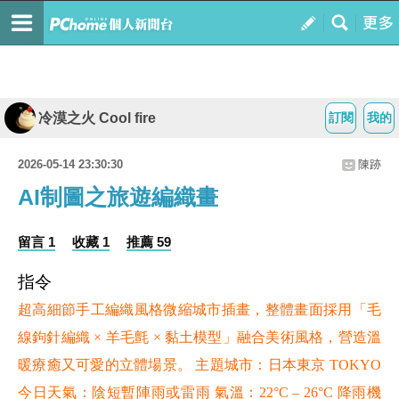
冷漠之火 Cool fire
訂閱
我的
2026-05-14 23:30:30
陳跡
AI制圖之旅遊編織畫
留言 1
收藏 1
推薦 59
指令
超高細節手工編織風格微縮城市插畫，整體畫面採用「毛
線鉤針編織 × 羊毛氈 × 黏土模型」融合美術風格，營造溫
暖療癒又可愛的立體場景。 主題城市：日本東京 TOKYO
今日天氣：陰短暫陣雨或雷雨 氣溫：22°C – 26°C 降雨機