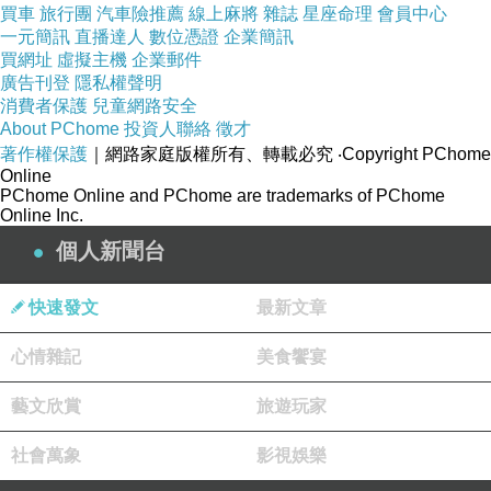
買車
旅行團
汽車險推薦
線上麻將
雜誌
星座命理
會員中心
一元簡訊
直播達人
數位憑證
企業簡訊
買網址
虛擬主機
企業郵件
廣告刊登
隱私權聲明
消費者保護
兒童網路安全
About PChome
投資人聯絡
徵才
著作權保護
｜網路家庭版權所有、轉載必究
‧Copyright PChome
Online
PChome Online and PChome are trademarks of PChome
Online Inc.
個人新聞台
快速發文
最新文章
心情雜記
美食饗宴
藝文欣賞
旅遊玩家
社會萬象
影視娛樂