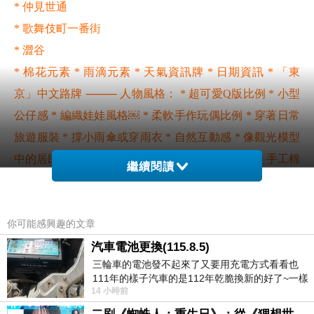
* 仲見世通
* 歌舞伎町一番街
* 澀谷
* 棉花元素 * 雨滴元素 * 天氣資訊牌 * 日期資訊 * 「東
京」中文路牌 ⸻ 人物風格： * 超可愛Q版比例 * 小型
公仔感 * 編織娃娃風格￼ * 柔軟手作玩偶比例 * 穿著日常
旅遊服裝 * 撐小雨傘或穿雨衣 * 自然互動感 * 像觀光模型
中的居民 ⸻ 天空與天氣： * 柔和灰藍色天空 * 手工棉
繼續閱讀
花雲 * 陰天帶小雨氛圍 * 編織太陽偶爾探頭 * 天氣資訊面
板 * 微微潮濕的道路反光 ⸻ 整體構圖： * 微縮模型攝
你可能感興趣的文章
影感 * Tilt-shift 景深效果 * 高細節微型世界 * 溫暖旅遊海
報氛圍 * 觀光宣傳卡風格 * 正面構圖 * 立體層次豐富 * 乾
汽車電池更換(115.8.5)
三輪車的電池發不起來了又要用充電方式看看也
淨舒服配色 * 可愛療癒感 * 童話世界氛圍 ⸻ 文字設
111年的樣子汽車的是112年乾脆換新的好了~一樣
計： * 「東京」中文招牌 * 「2026年5月14日」 * 「22°C -
14 小時前
在阿炮電池買的漲了一百多塊吧
26°C」 * 「陰短暫陣雨或雷雨」 * 天氣圖示 * 日本觀光路