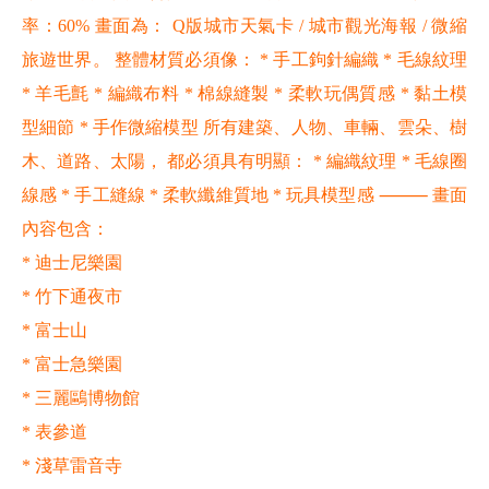
率：60% 畫面為： Q版城市天氣卡 / 城市觀光海報 / 微縮
旅遊世界。 整體材質必須像： * 手工鉤針編織 * 毛線紋理
* 羊毛氈 * 編織布料 * 棉線縫製 * 柔軟玩偶質感 * 黏土模
型細節 * 手作微縮模型 所有建築、人物、車輛、雲朵、樹
木、道路、太陽， 都必須具有明顯： * 編織紋理 * 毛線圈
線感 * 手工縫線 * 柔軟纖維質地 * 玩具模型感 ⸻ 畫面
內容包含：
* 迪士尼樂園
* 竹下通夜市
* 富士山
* 富士急樂園
* 三麗鷗博物館
* 表參道
* 淺草雷音寺