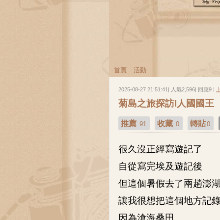
首頁
活動
2025-08-27 21:51:41| 人氣2,596| 回應9 |
菊島之旅探訪I人國國王
推薦
收藏
轉貼
91
0
0
很久沒正經寫遊記了
自從寫完埃及遊記後
但這個暑假去了兩趟澎
讓我很想把這個地方記
因為滄海桑田