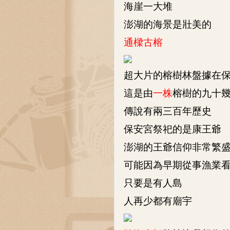
海崖一大堆
澎湖的海景是壯美的
通樑古榕
超大片的榕樹林盤據在
這是由
一株
榕樹的九十
傳說有兩三百年歷史
保安宮祭祀的是康王爺
澎湖的王爺信仰非常繁
可能因為早期從事漁業
只要是有人島
人再少都有廟宇