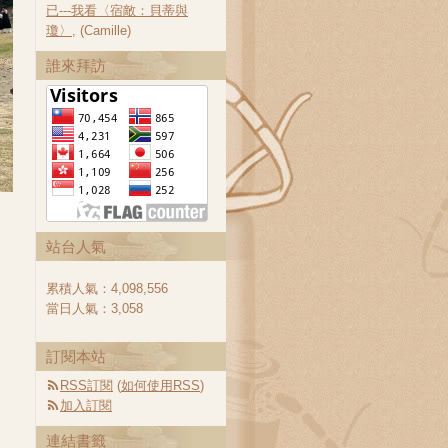
已---我看〈宿敵：貝蒂與
瓊〉
, (Camille)
誰來拜訪
站台人氣
累積人氣：
4,098,556
當日人氣：
3,058
訂閱本站
RSS訂閱
(
如何使用RSS
)
加入訂閱
連結書籤