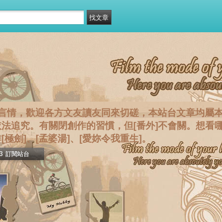
言情，歡迎各方文友讀友同來切磋，本站台文章均屬
法追究。有關閉創作的習慣，但[番外]不會關。想看
極劍]、[孟婆湯]、[愛妳令我重生]。
3
訂閱站台