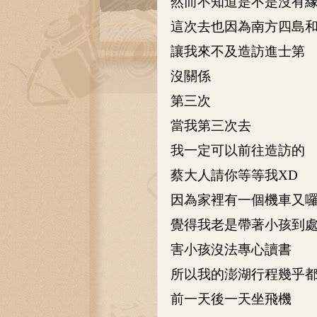
然而不知道是不是沒有
這次去也因為南方四島
讓我來不及造訪進士第
沒關係
第三次
當我第三次去
我一定可以前往造訪的
蔡大人請你等等我XD
因為家裡有一個機車又
覺得我老是帶著小孩到處
害小孩沒法專心讀書
所以我的澎湖行程幾乎
前一天後一天坐飛機