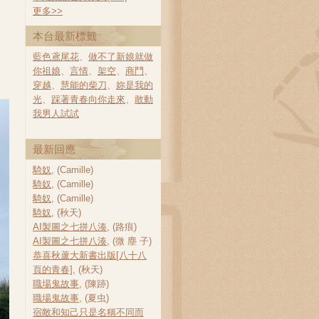
更多
>>
本台最新標籤
藍色鳶尾花
、
做不了新娘就做
你祖娘
、
言情
、
架空
、
商鬥
、
穿越
、
慧能的柴刀
、
妳是我的
光
、
踩著青春向你走來
、
敢動
我男人試試
最新回應
騎奴
, (Camille)
騎奴
, (Camille)
騎奴
, (Camille)
騎奴
, (秋天)
AI製圖之七拼八湊
, (路痕)
AI製圖之七拼八湊
, (微 塵 子)
恭喜秋蘆大新書出版[八十八
頁的青春]
, (秋天)
職場鬼故事
, (陳跡)
職場鬼故事
, (夏虫)
宿敵和知己只是名稱不同而