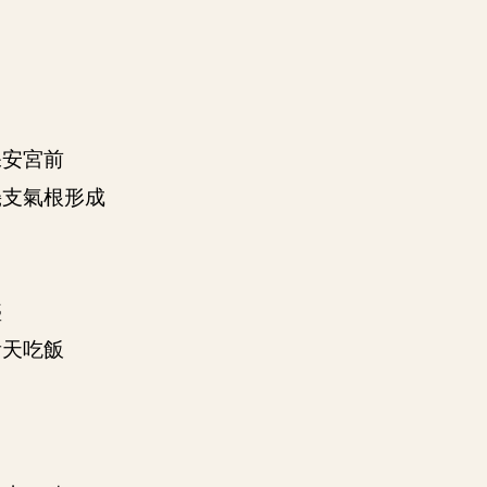
保安宮前
幾支氣根形成
盛
看天吃飯