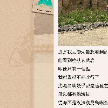
這是我去澎湖最想看到
能看到柱狀玄武岩
即便只有一個點
我都覺得不枉此行了
澎湖島嶼幾乎都是這種
所以都有點海拔
從海面是沒法窺見島嶼