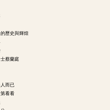
零
過的歷史與輝煌
早
治
進士蔡蘭庭
舉人而已
士第看看
程