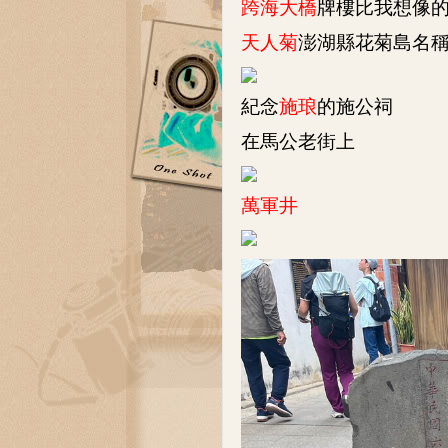
跨海大橋
牌樓比我想像
天人菊
澎湖縣花菊島名
紀念
施琅
的施公祠
在馬公老街上
萬軍井