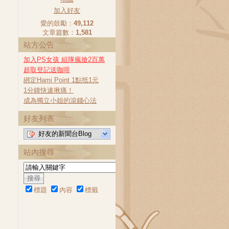
加入好友
愛的鼓勵：
49,112
文章篇數：
1,581
站方公告
加入PS女孩 組隊瘋搶2百萬
超取登記送咖啡
綁定Hami Point 1點抵1元
1分鐘快速揪痛！
成為獨立小姐的滾錢心法
好友列表
好友的新聞台Blog
站內搜尋
標題
內容
標籤