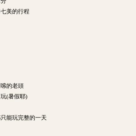
緣分
和七美的行程
囉嗦的老頭
玩(暑假耶)
都只能玩完整的一天