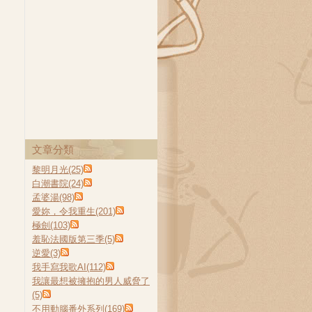
文章分類
黎明月光(25)
白潮書院(24)
孟婆湯(98)
愛妳，令我重生(201)
極劍(103)
羞恥法國版第三季(5)
逆愛(3)
我手寫我歌AI(112)
我讓最想被擁抱的男人威脅了
(5)
不用動腦番外系列(169)