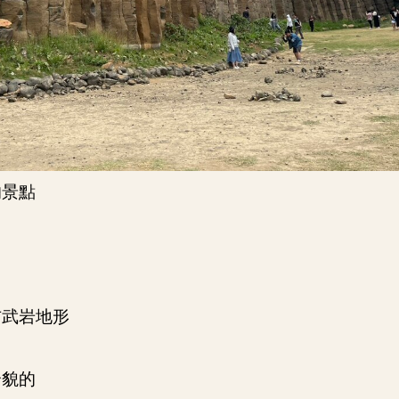
的景點
玄武岩地形
全貌的