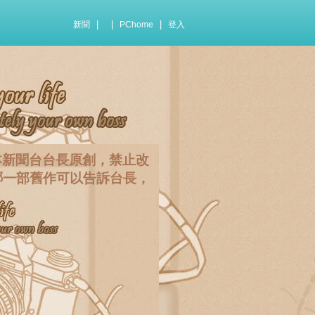
|
|
|
新聞
PChome
登入
本新聞台台長原創，禁止改
哪一部舊作可以告訴台長，