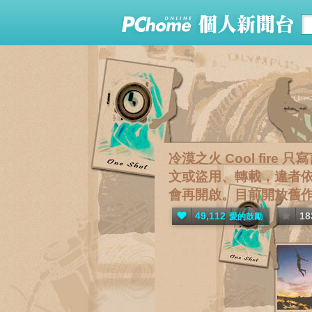
冷漠之火 Cool fire
只寫
文或盜用、轉載，違者依
會再開啟。目前開放舊作[
49,112
18
愛的鼓勵