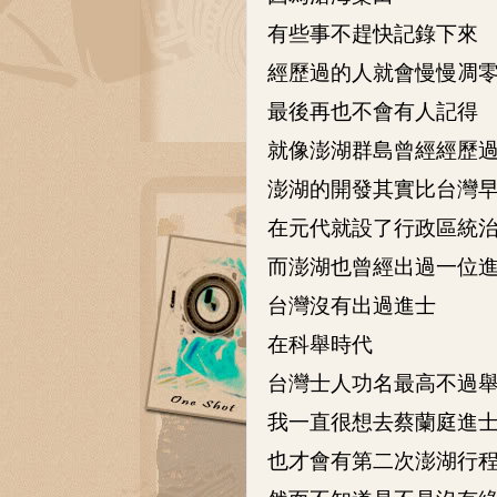
有些事不趕快記錄下來
經歷過的人就會慢慢凋
最後再也不會有人記得
就像澎湖群島曾經經歷
澎湖的開發其實比台灣
在元代就設了行政區統
而澎湖也曾經出過一位
台灣沒有出過進士
在科舉時代
台灣士人功名最高不過
我一直很想去蔡蘭庭進
也才會有第二次澎湖行