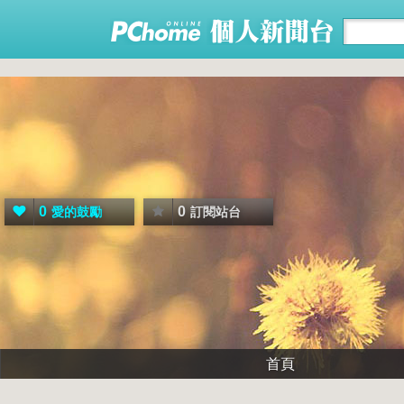
0
0
愛的鼓勵
訂閱站台
首頁