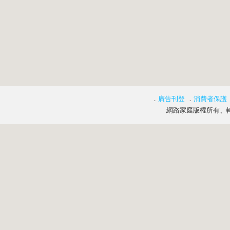
．
廣告刊登
．
消費者保護
網路家庭版權所有、轉載必究 