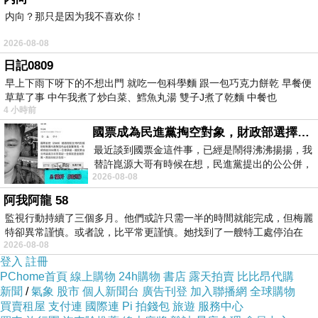
等重要資產遭非法機上盒犯罪集團
内向？那只是因为我不喜欢你！
2026-08-08
竊取訊號賺取不法費用，刑事局與
日記0809
保二總隊成立專案小組，並於8、9
早上下雨下呀下的不想出門 就吃一包科學麵 跟一包巧克力餅乾 早餐便
草草了事 中午我煮了炒白菜、鱈魚丸湯 雙子J煮了乾麵 中餐也
4 小時前
及11月間發動3波行動，掃蕩全台
國票成為民進黨掏空對象，財政部選擇性失憶
26犯罪處所，順利查獲3處位於新
最近談到國票金這件事，已經是鬧得沸沸揚揚，我
替許崑源大哥有時候在想，民進黨提出的公公併，
2026-08-08
其實就是想要國庫通黨庫，鬧出最大的醜
北、桃園及彰化等地竊訊機房並成
阿我阿龍 58
功逮捕11人到案。
監視行動持續了三個多月。他們或許只需一半的時間就能完成，但梅麗
特卻異常謹慎。或者說，比平常更謹慎。她找到了一艘特工處停泊在
2026-08-08
登入
註冊
警方發現，國內民視、東森、
PChome首頁
線上購物
24h購物
書店
露天拍賣
比比昂代購
新聞
/
氣象
股市
個人新聞台
廣告刊登
加入聯播網
全球購物
TVBS、三立、年代、壹電視、中
買賣租屋
支付連
國際連
Pi 拍錢包
旅遊
服務中心