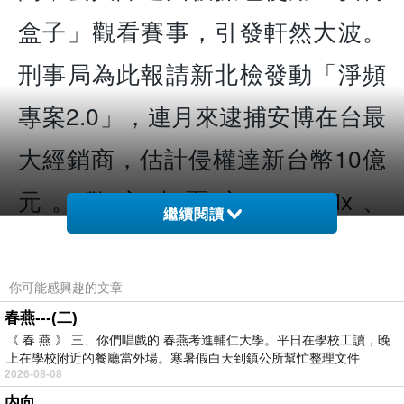
盒子」觀看賽事，引發軒然大波。
刑事局為此報請新北檢發動「淨頻
專案2.0」，連月來逮捕安博在台最
大經銷商，估計侵權達新台幣10億
元。警方也憂心，Netflix、
繼續閱讀
Disney+恐成下一個被侵犯著作權的
被害者。
你可能感興趣的文章
春燕---(二)
刑事局電偵大隊指出，為避免類似
《 春 燕 》 三、你們唱戲的 春燕考進輔仁大學。平日在學校工讀，晚
上在學校附近的餐廳當外場。寒暑假白天到鎮公所幫忙整理文件
2026-08-08
今年東京奧運期間，相關國際賽事
内向