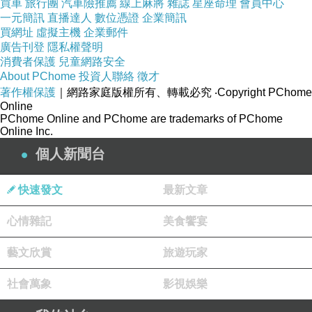
買車
旅行團
汽車險推薦
線上麻將
雜誌
星座命理
會員中心
天、八大、非凡、緯來及日本
一元簡訊
直播達人
數位憑證
企業簡訊
買網址
虛擬主機
企業郵件
TBS、FUJI TV、NTV、
廣告刊登
隱私權聲明
消費者保護
兒童網路安全
About PChome
投資人聯絡
徵才
WOWOW、TV Asahi等各電視業者
著作權保護
｜網路家庭版權所有、轉載必究
‧Copyright PChome
Online
影音內容訊號，均被竊取；經「中
PChome Online and PChome are trademarks of PChome
Online Inc.
華民國衛星廣播電視事業商業同業
個人新聞台
公會」及「日本一般社團法人內容
快速發文
最新文章
產品海外流通促進機構（Content
心情雜記
美食饗宴
Overseas Distribution
藝文欣賞
旅遊玩家
Association，簡稱CODA）」團體
社會萬象
影視娛樂