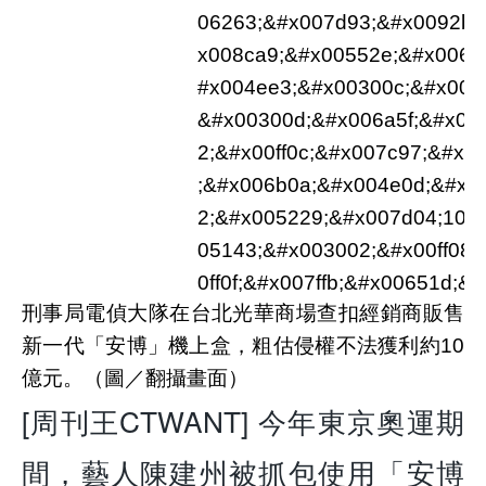
刑事局電偵大隊在台北光華商場查扣經銷商販售
新一代「安博」機上盒，粗估侵權不法獲利約10
億元。（圖／翻攝畫面）
[周刊王CTWANT] 今年東京奧運期
間，藝人陳建州被抓包使用「安博