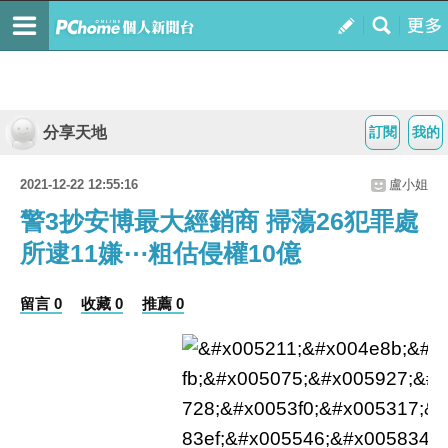
分享天地
訂閱
我的
2021-12-22 12:55:16
盧小姐
警3抄安博最大經銷商 掃蕩26犯罪處
所逮11嫌⋯粗估侵權10億
留言 0
收藏 0
推薦 0