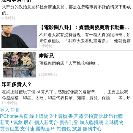
大部分的政治意見和社會溝通意見，都是在忽略事實不計的情況下形成
的。
4 小時前
【電影圈八卦】：媒體揭發奧斯卡動畫項目投票醜聞！好萊塢為什麼看不起動畫電影？
不知道大家有沒有發現，有一種人真的很神奇，如
果你跟他說：「我昨天去看動畫電影」，他就會露
3 小時前
出一種慈祥的微笑，然後問你是不是陪小
摩斯兄
預祝你們的店「人面桃花相映紅。」
2026-08-06
印旺多貴人？
在網上隨便玩了個 ai 算八字，感覺好像說的還蠻準……。主要是說我
命盤結構「印星」太旺，印星代表長輩、知識、資源、保護……等，所
19 小時前
登入
註冊
PChome首頁
線上購物
24h購物
書店
露天拍賣
比比昂代購
新聞
/
氣象
股市
個人新聞台
廣告刊登
加入聯播網
全球購物
買賣租屋
支付連
國際連
Pi 拍錢包
旅遊
服務中心