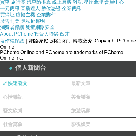
買車
旅行團
汽車險推薦
線上麻將
雜誌
星座命理
會員中心
一元簡訊
直播達人
數位憑證
企業簡訊
買網址
虛擬主機
企業郵件
廣告刊登
隱私權聲明
消費者保護
兒童網路安全
About PChome
投資人聯絡
徵才
著作權保護
｜網路家庭版權所有、轉載必究
‧Copyright PChome
Online
PChome Online and PChome are trademarks of PChome
Online Inc.
個人新聞台
快速發文
最新文章
心情雜記
美食饗宴
藝文欣賞
旅遊玩家
社會萬象
影視娛樂
老胡麵館
吃午餐