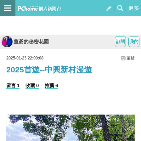
董爺的秘密花園
訂閱
我的
2025-01-23 22:00:08
董爺
2025首遊--中興新村漫遊
留言 1
收藏 0
推薦 6