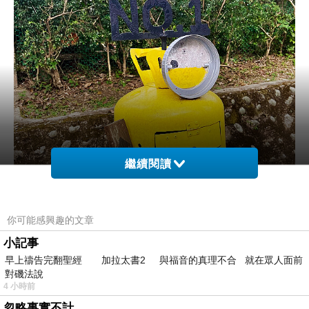
繼續閱讀
你可能感興趣的文章
小記事
早上禱告完翻聖經 加拉太書2 與福音的真理不合 就在眾人面前
對磯法說
4 小時前
忽略事實不計