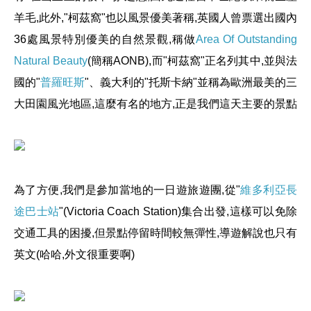
羊毛,此外,"柯茲窩"也以風景優美著稱,英國人曾票選出國內
36處風景特別優美的自然景觀,稱做
Area Of Outstanding
Natural Beauty
(簡稱AONB),而"柯茲窩"正名列其中,並與法
國的"
普羅旺斯
"、義大利的"托斯卡納"並稱為歐洲最美的三
大田園風光地區,這麼有名的地方,正是我們這天主要的景點
為了方便,我們是參加當地的一日遊旅遊團,從"
維多利亞長
途巴士站
"(Victoria Coach Station)集合出發,這樣可以免除
交通工具的困擾,但景點停留時間較無彈性,導遊解說也只有
英文(哈哈,外文很重要啊)