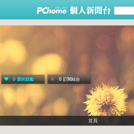
0
0
愛的鼓勵
訂閱站台
首頁