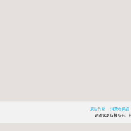
．
廣告刊登
．
消費者保護
網路家庭版權所有、轉載必究 