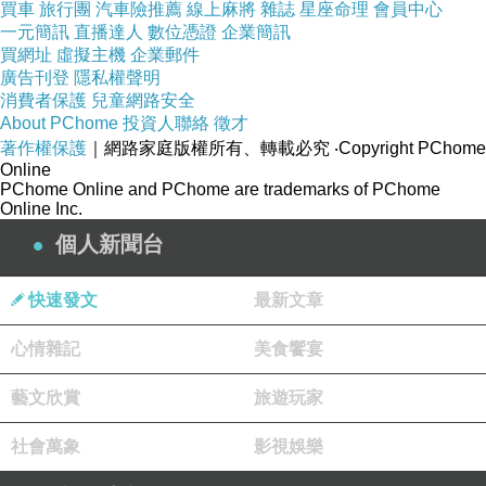
買車
旅行團
汽車險推薦
線上麻將
雜誌
星座命理
會員中心
一元簡訊
直播達人
數位憑證
企業簡訊
買網址
虛擬主機
企業郵件
廣告刊登
隱私權聲明
消費者保護
兒童網路安全
About PChome
投資人聯絡
徵才
著作權保護
｜網路家庭版權所有、轉載必究
‧Copyright PChome
Online
PChome Online and PChome are trademarks of PChome
Online Inc.
個人新聞台
快速發文
最新文章
心情雜記
美食饗宴
藝文欣賞
旅遊玩家
社會萬象
影視娛樂