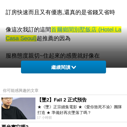
訂房快速而且又有優惠,還真的是省錢又省時
像這次我訂的這間
首爾鄉間別墅飯店 (Hotel La
Casa Seoul)
超推薦的因為
服務態度親切~
住起來的感覺就好像在
繼續閱讀
自己家一樣可以讓我覺得很放鬆又自在如果有
喜歡的話
你可能感興趣的文章
不妨來看看
【墜2】Fall 2 正式預告
★《墜》正宗續集電影 ★《愛你致死不渝》團隊
打造 ★ 準備好再次墜落了嗎？
而且聽說這邊是可以全世界訂房
17 小時前