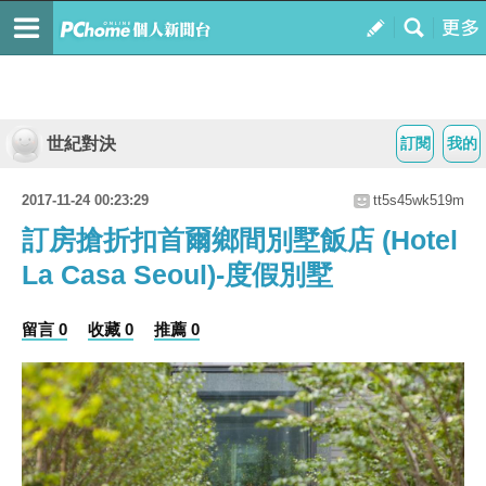
世紀對決
訂閱
我的
2017-11-24 00:23:29
tt5s45wk519m
訂房搶折扣首爾鄉間別墅飯店 (Hotel
La Casa Seoul)-度假別墅
留言 0
收藏 0
推薦 0