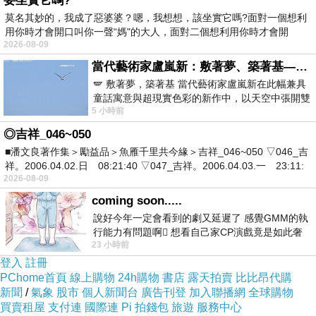
要坐實它嗎?
也太方便了吧！！不用在那邊找翻譯啦ＱＱ
莫名其妙的，我成了惡婆婆？嗯，我想想，該坐實它嗎?面對一個想利
用你時才會開口叫你一聲“媽"的大人，面對二個想利用你時才會開
2026-08-09
首爾鄉間別墅飯店 (Hotel La Casa Seoul) 的介
當代藝術家盧嵐新：敷著夢、築著基——讓筆觸成為存在過的證據，將相遇的溫度熔鑄成新的模樣
紹在下面
🪽 敷著夢，築著基 當代藝術家盧嵐新在此幅兼具
童話寓意與超現實色彩的新作中，以天空中張開雙
5 小時前
翼的神聖形象與地面上聚集的人群對話，
如果有興趣到這附近玩的，不妨可以看看喔！
◎吉祥_046~050
■潘文良著作集＞勵益品＞魚雁千里共今緣＞吉祥_046~050 ▽046_吉
以下是 首爾鄉間別墅飯店 (Hotel La Casa
祥。2006.04.02.日 08:21:40 ▽047_吉祥。2006.04.03.一 23:11:
2026-08-09
Seoul) 的介紹 如果也跟我一樣喜歡不妨看看喔!
coming soon.....
說好今年一定會看到的劇又延遲了 感覺GMM的執
PS.若您家裡有0~4歲的小朋友，
點我進入索取免
行能力有問題啊🫩 想看自己家CP演戲竟是如此奢
23 小時前
費《迪士尼美語世界試用包》
侈的事 GMM你說看看啊😑 先把劇放
登入
註冊
PChome首頁
線上購物
24h購物
書店
露天拍賣
比比昂代購
↓↓↓限量特優價格按鈕↓↓↓
新聞
/
氣象
股市
個人新聞台
廣告刊登
加入聯播網
全球購物
買賣租屋
支付連
國際連
Pi 拍錢包
旅遊
服務中心