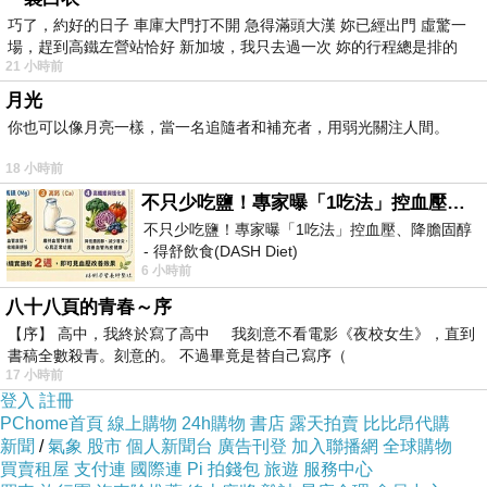
巧了，約好的日子 車庫大門打不開 急得滿頭大漢 妳已經出門 虛驚一
場，趕到高鐵左營站恰好 新加坡，我只去過一次 妳的行程總是排的
21 小時前
月光
你也可以像月亮一樣，當一名追隨者和補充者，用弱光關注人間。
18 小時前
不只少吃鹽！專家曝「1吃法」控血壓、降膽固醇 - 得舒飲食(DASH Diet)
不只少吃鹽！專家曝「1吃法」控血壓、降膽固醇
一周大事
- 得舒飲食(DASH Diet)
6 小時前
https://www.facebook.com/dietitiansophia/posts/p
八十八頁的青春～序
【序】 高中，我終於寫了高中 我刻意不看電影《夜校女生》，直到
書稿全數殺青。刻意的。 不過畢竟是替自己寫序（
17 小時前
登入
註冊
PChome首頁
線上購物
24h購物
書店
露天拍賣
比比昂代購
新聞
/
氣象
股市
個人新聞台
廣告刊登
加入聯播網
全球購物
買賣租屋
支付連
國際連
Pi 拍錢包
旅遊
服務中心