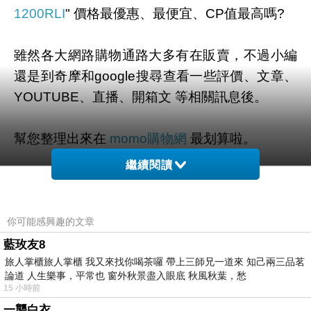
1200RLI
" 價格最優惠、最便宜、CP值最高嗎?
雖然各大網路購物通路大多有在販賣，不過小編
還是到奇摩和google搜尋查看一些評價、文章、
YOUTUBE、直播、開箱文 等相關訊息後。
幫您整理出來在
momo購物網
最划算啦。
繼續閱讀
有需要的網友們可以點擊下面按鈕即可獲得最新
的優惠折扣喔！
你可能感興趣的文章
藍玫友8
旅人掌櫃旅人掌櫃 我又來找你喝茶囉 帶上三師兄一道來 知己兩三品茗
論道 人生樂事，平常也 窗外秋景盡入眼底 秋風秋葉，愁
=>點此取得優惠<=
15 小時前
一襲白衣