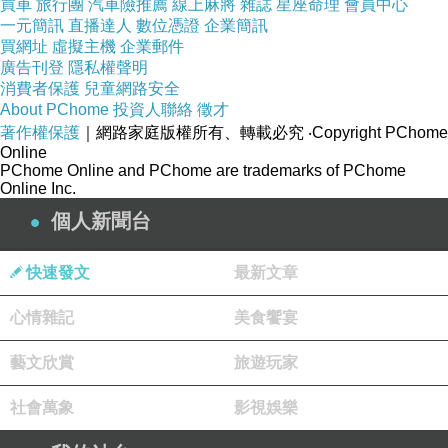
買車
旅行團
汽車險推薦
線上麻將
雜誌
星座命理
會員中心
一元簡訊
直播達人
數位憑證
企業簡訊
《全民餐廳》大玩復古酒吧風
買網址
虛擬主機
企業郵件
廣告刊登
隱私權聲明
消費者保護
兒童網路安全
體驗美式風情
About PChome
投資人聯絡
徵才
著作權保護
｜網路家庭版權所有、轉載必究
‧Copyright PChome
Online
好一段時間未開放新主題的經營策略遊戲《全民
PChome Online and PChome are trademarks of PChome
餐廳》，終於將在6/30更新後開放西洋復古酒吧
Online Inc.
主題，美劇中斜掛霓虹看板的復古酒吧、牛仔和
個人新聞台
金髮美女聚在一塊射飛鏢、喝啤酒，撞球桌旁還
快速發文
最新文章
有復古吉他擺飾......現在通通可以搬到自己的餐
廳！
心情雜記
美食饗宴
藝文欣賞
旅遊玩家
懷舊酒吧
社會萬象
影視娛樂
依照慣例，配合新主題上線，官方這次也推出2