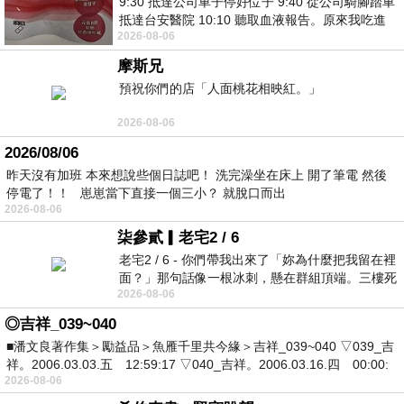
9:30 抵達公司車子停好位子 9:40 從公司騎腳踏車
抵達台安醫院 10:10 聽取血液報告。原來我吃進
2026-08-06
去的 B12 彌可保並非沒有吸收而是超
摩斯兄
預祝你們的店「人面桃花相映紅。」
2026-08-06
2026/08/06
昨天沒有加班 本來想說些個日誌吧！ 洗完澡坐在床上 開了筆電 然後
停電了！！ 崽崽當下直接一個三小？ 就脫口而出
2026-08-06
柒參貳▎老宅2 / 6
老宅2 / 6 - 你們帶我出來了「妳為什麼把我留在裡
面？」那句話像一根冰刺，懸在群組頂端。三樓死
2026-08-06
死盯著照片裡的人。那個人確實站在
◎吉祥_039~040
■潘文良著作集＞勵益品＞魚雁千里共今緣＞吉祥_039~040 ▽039_吉
祥。2006.03.03.五 12:59:17 ▽040_吉祥。2006.03.16.四 00:00:
2026-08-06