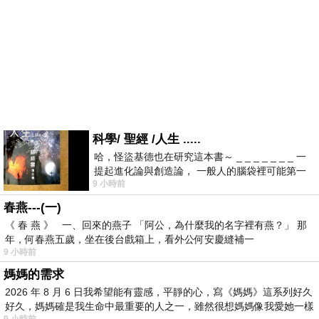
科學/ 聖經 /人生 .....
哈，怪盜基德也在研究這本書～ _ _ _ _ _ _ _ 一
提起進化論與創造論， 一般人的腦袋裡可能第一
9 小時前
時間就有「 進化論很科
春燕---(一)
《 春 燕 》 一、回來的燕子 「阿公，為什麼我的名字裡有燕？」 那
年，何春燕五歲，坐在後台戲箱上，看外公何安慶縫補一
9 小時前
媽媽的需求
2026 年 8 月 6 日我希望能有靈感，平靜的心，寫《媽媽》這系列好久
好久，媽媽確是我生命中最重要的人之一，雖然很想媽媽像我愛她一樣
9 小時前