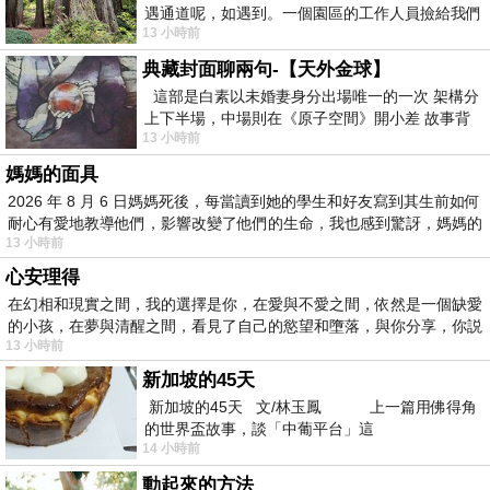
遇通道呢，如遇到。一個園區的工作人員撿給我們
13 小時前
細賞。
典藏封面聊兩句-【天外金球】
這部是白素以未婚妻身分出場唯一的一次 架構分
上下半場，中場則在《原子空間》開小差 故事背
13 小時前
景影射西藏境外流亡 地下組織
媽媽的面具
2026 年 8 月 6 日媽媽死後，每當讀到她的學生和好友寫到其生前如何
耐心有愛地教導他們，影響改變了他們的生命，我也感到驚訝，媽媽的
13 小時前
心安理得
在幻相和現實之間，我的選擇是你，在愛與不愛之間，依然是一個缺愛
的小孩，在夢與清醒之間，看見了自己的慾望和墮落，與你分享，你説
13 小時前
新加坡的45天
新加坡的45天 文/林玉鳳 上一篇用佛得角
的世界盃故事，談「中葡平台」這
14 小時前
動起來的方法