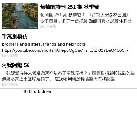
葡萄園詩刊 251 期 秋季號
葡萄園 251 期 秋季號 1 《詩寫大安森林公園》
少了喧囂，多了一份綠意 難能可貴水泥叢林多出
16 小時前
一
千萬別模仿
brothers and sisters, friends and neighbors
https://youtube.com/shorts/hUfepoOgSak?is=xX2f827BaG4S69iR
16 小時前
https
阿我阿龍 56
「我總覺得你大老遠跑來不是為了牽線搭橋？」龍疆對梅麗特說話的語
氣聽起來近乎無聊透頂了。 這次輪到梅麗特眺望大海和懸崖
16 小時前