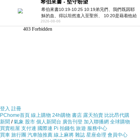
希伯來書 - 堅守盼望
希伯來書10:19-10:25 10:19弟兄們、我們既因耶
穌的血、得以坦然進入至聖所、 10:20是藉着他給
2026-08-06
我們開了一條又新又活的路從幔子經過
登入
註冊
PChome首頁
線上購物
24h購物
書店
露天拍賣
比比昂代購
新聞
/
氣象
股市
個人新聞台
廣告刊登
加入聯播網
全球購物
買賣租屋
支付連
國際連
Pi 拍錢包
旅遊
服務中心
買車
旅行團
汽車險推薦
線上麻將
雜誌
星座命理
會員中心