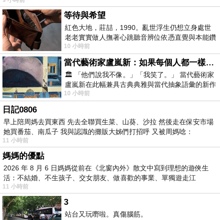
等待與希望
紅色大地，莊喆，1990。亂世浮生仍想立身處世
老老實實做人撫著心跳聽音辨位依憑直覺與本能鑽
10 小時前
向裂隙的亮處探索另一個心聲另一個共鳴的
當代藝術家盧嵐新：如果每個人都一樣，這世界該有多無聊？
🏛️ 「他們說我不像。」「我笑了。」 當代藝術家
盧嵐新在此幅兼具古典典雅與當代抽象語彙的新作
10 小時前
中，以沈靜的藍色空間為背景，描繪了
日記0806
早上陪周媽去買東西 先去全聯買生菜、山葵、沙拉 然後走在保安市場
她買番茄、南瓜子 我與認識的攤販大姊們打招呼 又被周媽唸：
11 小時前
媽媽的優點
2026 年 8 月 6 日媽媽從前在《北窗內外》散文中寫到理想的遊俠生
活：不結婚、不生孩子、交女朋友、做喜歡的事業、單獨遊走江
11 小時前
湖⋯⋯，
3
站台又玩嘢啦。真傷腦筋。