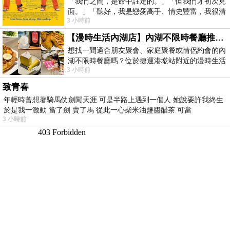
「我們之間，是命中註定的。」「但我們才初次見
面。」「聽好，我是戀愛高手、情史豐富，我很清
3 小時前
楚這種感覺，你我之間的那種感覺，現
【漫時生活內湖店】內湖不限時餐廳推薦｜捷運港墘站美食，聚餐、約會、家庭聚會首選，正餐甜點一次滿足
想找一間適合朋友聚會、家庭聚餐或情侶約會的內
湖不限時餐廳嗎？位於捷運港墘站附近的漫時生活
3 小時前
內湖店，從捷運站步行約4分鐘即可抵
致青春
年輕時曾想著騎馬仗劍闖天涯 可是半路上遇到一個人 她說要許我終生
於是我一激動 當了劍 賣了馬 從此一心柴米油鹽醬醋茶 可當
3 小時前