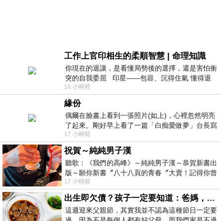
工作上官印相生的柔順智慧 | 命理知識
你現在的退讓，是看懂局勢後的選擇，還是害怕衝
突的自我委屈 印星——包容、沉得住氣 懂得退
16 小時前
一步觀察，不會
緣份
偶爾在臉書上看到一張照片(如上)，心裡忽然明亮
了起來。剛好早上看了一篇「白痴愛做夢」台長寫
17 小時前
的貼文，在回顧年輕時瘋狂愛上
祝賀～純純男子漢
聽歌：《我們的高峰》～純純男子漢～恭賀新書出
版～願你新書〞八十八頁的青春〞大賣！記得你曾
17 小時前
經在我的版留言…「好讚的圖^^感覺大家
出生即欠債？孩子一定要知道：爸媽，其實我不欠你們
這週迎來父親節，其實我並不認為這種節日一定要
過，因為不是每個人都有好父母。而我們家是不過