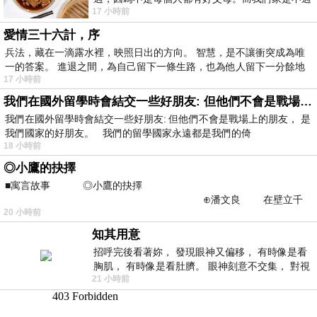
17 小時前
節的，平時也沒什麼儀式感，生活趨近冷
愛情三十六計，序
兵法，藏在一滴露水裡，映照日出的方向。 智慧，是不讓衝突成為唯
一的答案。 進退之間，為自己留下一條生路，也為他人留下一分餘地
17 小時前
我們在國外留學時會結交一些好朋友: 但他們不會是戰場上的朋友
我們在國外留學時會結交一些好朋友: 但他們不會是戰場上的朋友， 是
我們國家的好朋友。 我們的留學國家永遠都是我們的倚
18 小時前
◎小鷹的抉擇
■寓言故事 ◎小鷹的抉擇
⊕潘文良 在壁立千
20 小時前
仞的懸崖上，有一座遮天蔽
知其用意
招呼完後看著妳， 發現眼神又偏移， 有時像是看
胸肌， 有時像是看肚臍。 眼神刻意不交集， 對視
21 小時前
視線不對齊， 讓我很難不