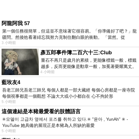
阿龍阿我 57
第一個任務很簡單，但這並不意味著它很容易。「你準備好了吧？」龍
疆問。然後他看著緋忘我努力克制住翻白眼的衝動。 「當然。從
3 小時前
彥五郎事件簿二百六十三:Club
重石不再只是歲月的累積，更能像標籤一般，標籤
越多，反而更能像是勳章一般，加冕著榮耀萬丈。
4 小時前
習慣一如縱容，成了再難輕輕放下的罪證
藍玫友4
吾老三師兄吾老三師兄 每個人都是一部大藏經 每個心房都是一座寺院
每個視事都是一個觀想 不論大大或小小都自在 心不拘於形
5 小時前
這個連結是本豬最愛看的肢體語言
✳️모델이 고급차 옆에서 포즈를 취하고 있다.✳️ "윤아 , YunAh" ✳️ -
YouTube 她具備的展現正是本豬為人所缺的最愛
5 小時前