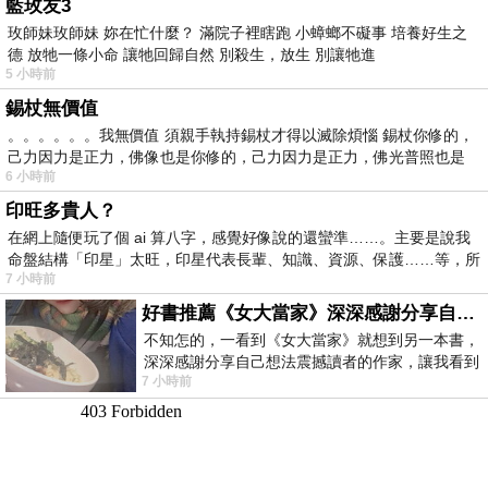
藍玫友3
玫師妹玫師妹 妳在忙什麼？ 滿院子裡瞎跑 小蟑螂不礙事 培養好生之
德 放牠一條小命 讓牠回歸自然 別殺生，放生 別讓牠進
5 小時前
錫杖無價值
。。。。。。我無價值 須親手執持錫杖才得以滅除煩惱 錫杖你修的，
己力因力是正力，佛像也是你修的，己力因力是正力，佛光普照也是
6 小時前
印旺多貴人？
在網上隨便玩了個 ai 算八字，感覺好像說的還蠻準……。主要是說我
命盤結構「印星」太旺，印星代表長輩、知識、資源、保護……等，所
7 小時前
好書推薦《女大當家》深深感謝分享自己想法震撼讀者的作家，讓我看到不同樣貌的家庭！
不知怎的，一看到《女大當家》就想到另一本書，
深深感謝分享自己想法震撼讀者的作家，讓我看到
7 小時前
不同樣貌的家庭！ 《女大