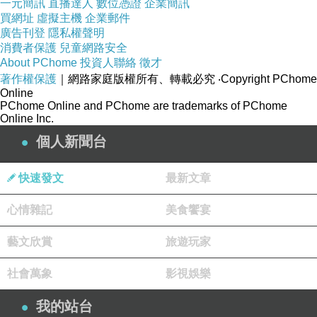
一元簡訊
直播達人
數位憑證
企業簡訊
買網址
虛擬主機
企業郵件
廣告刊登
隱私權聲明
消費者保護
兒童網路安全
About PChome
投資人聯絡
徵才
著作權保護
｜網路家庭版權所有、轉載必究
‧Copyright PChome
Online
PChome Online and PChome are trademarks of PChome
Online Inc.
個人新聞台
快速發文
最新文章
心情雜記
美食饗宴
藝文欣賞
旅遊玩家
社會萬象
影視娛樂
我的站台