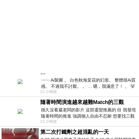
…
⋯⋯ Ai製圖 。 白色秋海棠花的幻形。 整體很Ai質
感。 不過我不討厭。 。 ... 嗯，我滿意了！ 。 🐻
22 小時前
昨中
隨著時間演進越來越難Match的三觀
很久沒看葳老闆的影片 這部還蠻推薦的 但 我發現
隨著時間的推進 強調個人自由不忍耐 想要找三觀
23 小時前
接近的不要說對象 連朋友都超
第二次打鐵劑之超混亂的一天