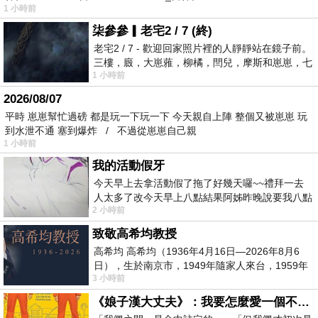
1 小時前
柒參參▎老宅2 / 7 (終)
老宅2 / 7 - 歡迎回家照片裡的人靜靜站在鏡子前。
三樓，廄，大崽蕥，柳橘，閆兒，摩斯和崽崽，七
1 小時前
個人整整齊齊地站在鏡框之外，如同
2026/08/07
平時 崽崽幫忙過磅 都是玩一下玩一下 今天親自上陣 整個又被崽崽 玩
到水泄不通 塞到爆炸 / 不過從崽崽自己親
1 小時前
我的活動假牙
今天早上去拿活動假了拖了好幾天囉~~禮拜一去
人太多了改今天早上八點結果阿姊昨晚說要我八點
2 小時前
去西螺農會~回到莿桐都8點半多了
致敬高希均教授
高希均 高希均（1936年4月16日—2026年8月6
日），生於南京市，1949年隨家人來台，1959年
3 小時前
赴美深造並取得經濟發展博士學位。曾任
《娘子漢大丈夫》：我要怎麼愛一個不存在的人？