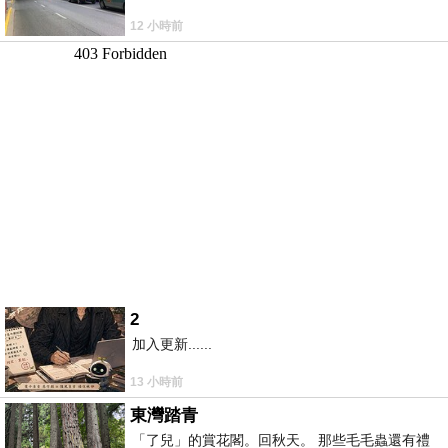
12 小時前
2
加入更新......
13 小時前
東灣踏青
「了兒」的賞花閣。回秋天。 那些毛毛蟲還有禮