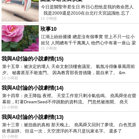
今日是關聖帝君生日.昨日心想他是我的救命恩人.
我是2009還是2010在台北行天宮認識他.忘了.
14 小時前
一個奇摩交友的網友學
玫事10
江湖上紛紛擾擾 總是沒有個事實 世上不只一位小
娃兒 人間總有千千萬萬人 他們心中有著一座山 梁
15 小時前
山佛山泰華衡恆嵩 一山之高
我與AI討論的小說劇情(15)
第十五章：被決定的壞人 天命文創頂樓會議室。 氣氛冷得像暴風雨前
夕。 秘書甚至不敢進門。 因為教育部長曾德隆，親自來了。 &m
15 小時前
我與AI討論的小說劇情(14)
第十四章：炎王降臨 夜裡。 天堂工作室只剩冷氣低鳴。 堯禹舜坐在螢
幕前，盯著DreamSeed不停跳動的資料流。 門忽然被推開。 堯天
15 小時前
我與AI討論的小說劇情(13)
第十三章：被扭曲的真相 那天晚上。 堯禹舜又回到了夢境。 白色荒原
依舊寂靜。 但這一次，天空漂浮的不再只是玩家名字。 還多了
15 小時前