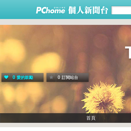
0
0
愛的鼓勵
訂閱站台
首頁