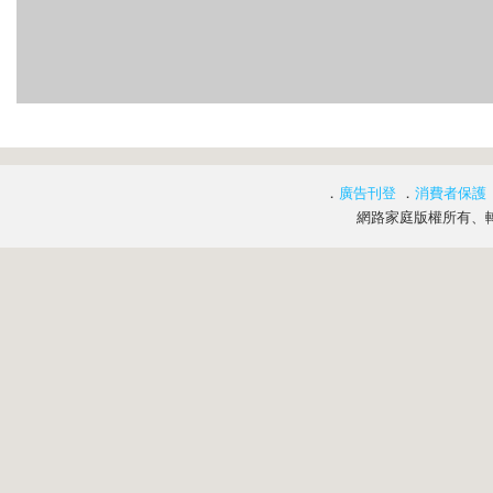
．
廣告刊登
．
消費者保護
網路家庭版權所有、轉載必究 