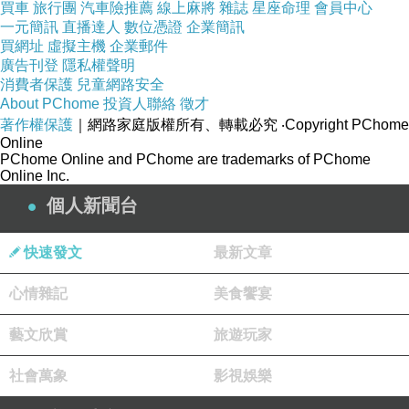
買車
旅行團
汽車險推薦
線上麻將
雜誌
星座命理
會員中心
對立你就錯了，你不是學佛，佛法頭一
一元簡訊
直播達人
數位憑證
企業簡訊
個破我見，第二個就是破對立，邊見。
買網址
虛擬主機
企業郵件
廣告刊登
隱私權聲明
為什麼？你住相了嘛！我們給人題個
消費者保護
兒童網路安全
About PChome
投資人聯絡
徵才
字，後頭不落款，不住相，心不住相。
著作權保護
｜網路家庭版權所有、轉載必究
‧Copyright PChome
這是經上佛教給我們的，何必要著相？
Online
PChome Online and PChome are trademarks of PChome
所以是好事，不是壞事。
Online Inc.
個人新聞台
還有人告訴我，有些地方要把這些書統
快速發文
最新文章
統燒掉。我說誰說的？政府命令。燒，
我們決定服從政府命令。為什麼？歷史
心情雜記
美食饗宴
上三武滅法，佛門的子弟，出家在家沒
藝文欣賞
旅遊玩家
有一個反抗的，你看看歷史，沒有一個
社會萬象
影視娛樂
反抗的。佛弟子是最好的公民，國家叫