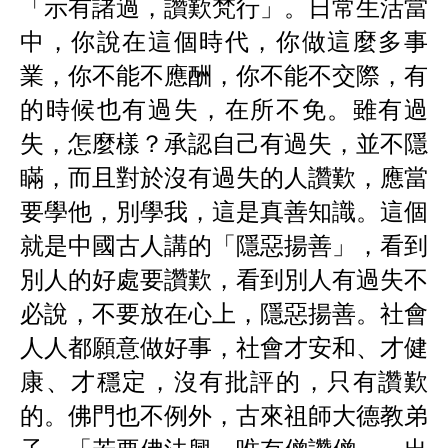
「示有諸過，讚歎梵行」。日常生活當
中，你說在這個時代，你做這麼多事
業，你不能不應酬，你不能不交際，有
的時候也有過失，在所不免。雖有過
失，怎麼樣？承認自己有過失，並不隱
瞞，而且對於沒有過失的人讚歎，應當
要學他，別學我，這是真善知識。這個
就是中國古人講的「隱惡揚善」，看到
別人的好處要讚歎，看到別人有過失不
必說，不要放在心上，隱惡揚善。社會
人人都願意做好事，社會才安和、才健
康、才穩定，沒有批評的，只有讚歎
的。佛門也不例外，古來祖師大德教弟
子，「若要佛法興，唯有僧讚僧」。出