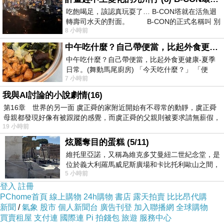
討厭你的名字，你把名字去掉好不
吃飽喝足，該認真玩耍了… B-CON塔就在活魚迴
轉壽司水天的對面。 B-CON的正式名稱叫 別
好？」好，去掉，法流通就好。叫我把
8 小時前
名字去掉的人，我感恩他。為什麼感恩
中午吃什麼？自己帶便當，比起外食更健康-夏季日常。(舞動馬尾廚房)
中午吃什麼？自己帶便當，比起外食更健康-夏季
他？名是假名，也會幫助自己貢高我
日常。(舞動馬尾廚房) 「今天吃什麼？」 「便
慢，名字去掉好。從今以後我給人題字
7 小時前
當？麵？還是炒飯？」 每天都在選擇
都不用名字。我感恩他，人要有實德，
我與AI討論的小說劇情(16)
第16章 世界的另一面 虞正舜的家附近開始有不尋常的動靜，虞正舜
不要有虛名。我們連實德都沒有，再要
母親都發現好像有被跟蹤的感覺，而虞正舜的父親則被要求請無薪假，
19 小時前
個虛名這就是罪過了。所以他的提醒我
炫麗奪目的蛋糕 (5/11)
們要感恩，我們不能責怪，責怪那我們
維托里亞諾，又稱為維克多艾曼紐二世紀念堂，是
就錯了，我們用感恩的心就對了。毀謗
位於義大利羅馬威尼斯廣場和卡比托利歐山之間，
5 小時前
用以紀念統一義大利統一後的的第一位國
我的人、批評我的人、陷害我的人，你
登入
註冊
看看我每天講經，兩次給他迴向，講經
PChome首頁
線上購物
24h購物
書店
露天拍賣
比比昂代購
新聞
/
氣象
股市
個人新聞台
廣告刊登
加入聯播網
全球購物
功德供養他了。決定不能跟人對立了，
買賣租屋
支付連
國際連
Pi 拍錢包
旅遊
服務中心