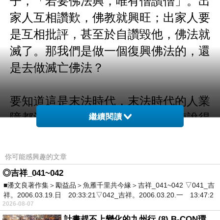
家人互相讚歎，佛教就興旺；出家人要
是互相批評，甚至於自讚毀他，佛法就
滅了。那我們是做一個復興佛法的，還
是去做滅亡佛法？
要知道這是末法時代，末法時代的人業
障都深重，有過失在所不免。古德說得
繼續閱讀
好，「人非聖賢」，出家學佛了，你不
是佛菩薩，你怎麼會沒有過失？「過而
你可能感興趣的文章
能改，善莫大焉」，這個對的。前幾天
◎吉祥_041~042
有人來告訴我，他說「法師，你們印的
■潘文良著作集＞勵益品＞魚雁千里共今緣＞吉祥_041~042 ▽041_吉
祥。2006.03.19.日 20:33:21▽042_吉祥。2006.03.20.一 13:47:2
經本」，經的名字是我題的幾個字，我
2026-08-07
題的字好像有名字。他說「法師，國內
計畫趕不上變化的九州行 (8) B-CON環球塔