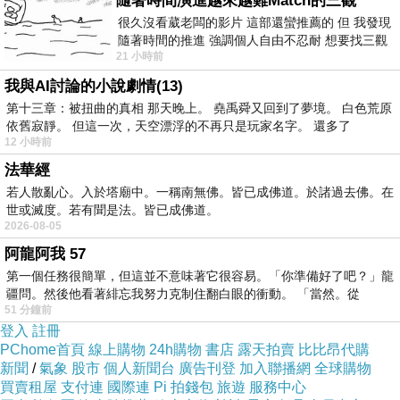
隨著時間演進越來越難Match的三觀
生迷癡的看法。
很久沒看葳老闆的影片 這部還蠻推薦的 但 我發現
隨著時間的推進 強調個人自由不忍耐 想要找三觀
21 小時前
接近的不要說對象 連朋友都超
須菩提說：為什麼我說如來證得菩提
我與AI討論的小說劇情(13)
果，沒有定法叫菩提果呢？這都是因為
第十三章：被扭曲的真相 那天晚上。 堯禹舜又回到了夢境。 白色荒原
依舊寂靜。 但這一次，天空漂浮的不再只是玩家名字。 還多了
一切凡夫、賢人、聖人，在無為法的證
12 小時前
悟方面有所差別，如聖人見山不是山，
法華經
若人散亂心。入於塔廟中。一稱南無佛。皆已成佛道。於諸過去佛。在
不執著山，已達到隨心所欲不逾矩的境
世或滅度。若有聞是法。皆已成佛道。
2026-08-05
界；賢人見山不是山，因為怕起慾念私
阿龍阿我 57
心，所以排除一切外相外緣；凡夫見山
第一個任務很簡單，但這並不意味著它很容易。「你準備好了吧？」龍
是山，執著山，因為凡夫是貪心不足
疆問。然後他看著緋忘我努力克制住翻白眼的衝動。 「當然。從
51 分鐘前
的，常常為了身外之物而起貪執。所以
登入
註冊
PChome首頁
線上購物
24h購物
書店
露天拍賣
比比昂代購
凡夫、賢人、聖人差別就在於此，也就
新聞
/
氣象
股市
個人新聞台
廣告刊登
加入聯播網
全球購物
是無為與有為的差別。」
買賣租屋
支付連
國際連
Pi 拍錢包
旅遊
服務中心