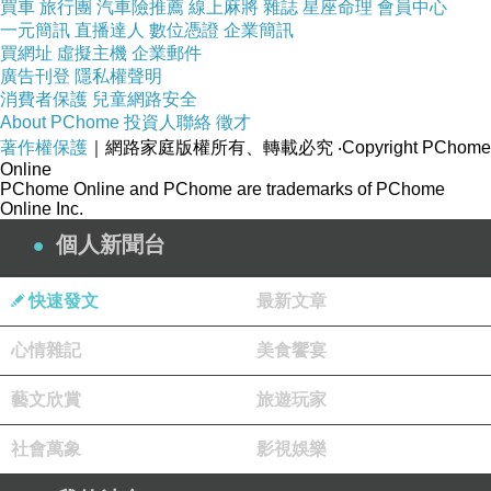
買車
旅行團
汽車險推薦
線上麻將
雜誌
星座命理
會員中心
一元簡訊
直播達人
數位憑證
企業簡訊
======================
買網址
虛擬主機
企業郵件
廣告刊登
隱私權聲明
█第八品: 依法出生分第八
消費者保護
兒童網路安全
About PChome
投資人聯絡
徵才
著作權保護
｜網路家庭版權所有、轉載必究
‧Copyright PChome
★經文: 
Online
PChome Online and PChome are trademarks of PChome
須菩提！於意云何？若人滿三千大千世
Online Inc.
界七寶以用布施，是人所得福德，寧為
個人新聞台
多不？
快速發文
最新文章
須菩提言：甚多，世尊！何以故？是福
德即非福德性，是故如來說福德多。
心情雜記
美食饗宴
若復有人於此經中，受持乃至四句偈等
藝文欣賞
旅遊玩家
為他人說，其福勝彼；何以故？須菩
社會萬象
影視娛樂
提！一切諸佛及諸佛阿耨多羅三藐三菩