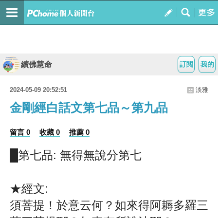
續佛慧命
訂閱
我的
2024-05-09 20:52:51
淡雅
金剛經白話文第七品～第九品
留言 0
收藏 0
推薦 0
█第七品: 無得無說分第七
★經文:
須菩提！於意云何？如來得阿耨多羅三