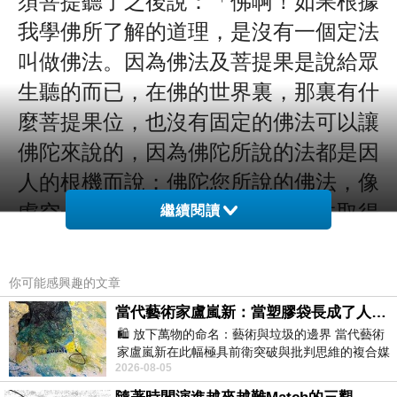
我學佛所了解的道理，是沒有一個定法
叫做佛法。因為佛法及菩提果是說給眾
生聽的而已，在佛的世界裏，那裏有什
麼菩提果位，也沒有固定的佛法可以讓
佛陀來說的，因為佛陀所說的法都是因
人的根機而說；佛陀您所說的佛法，像
虛空一樣永不變，但是虛空是無法取得
繼續閱讀
的，虛空廣大及虛空的恆久性也是無法
言說的，所以佛陀您所說的法，有又好
你可能感興趣的文章
像沒有，虛空本來就有，但是迷昧的眾
當代藝術家盧嵐新：當塑膠袋長成了人的模樣，我們的目光是否學會了放下偏見？
生忽略它的存在，而佛法也是一樣，在
🛍️ 放下萬物的命名：藝術與垃圾的邊界 當代藝術
家盧嵐新在此幅極具前衛突破與批判思維的複合媒
日常生活中就是佛法，可是世人往往忽
2026-08-05
材新作中，直接將被大眾定義為廢棄物
略它，還以為佛法不夠普遍，這都是眾