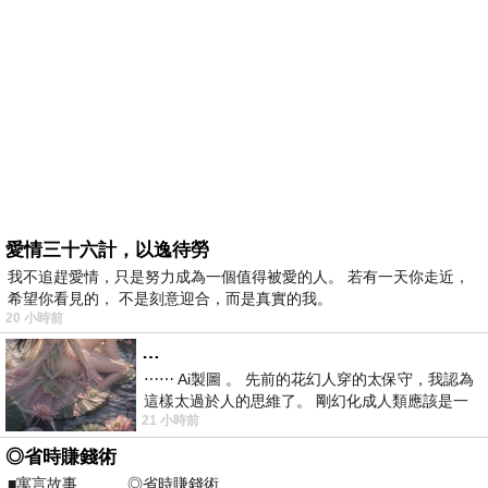
愛情三十六計，以逸待勞
我不追趕愛情，只是努力成為一個值得被愛的人。 若有一天你走近，
希望你看見的， 不是刻意迎合，而是真實的我。
20 小時前
…
⋯⋯ Ai製圖 。 先前的花幻人穿的太保守，我認為
這樣太過於人的思維了。 剛幻化成人類應該是一
21 小時前
絲不掛吧？ 當然這樣是創不出
◎省時賺錢術
■寓言故事 ◎省時賺錢術