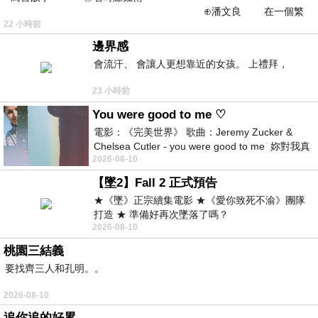
⊕潘文良 在一個繁
22 小時前
華的商業街上，有兩家傳統
邊界感
會流汗、 會讓人更想靠近的女孩。 上禮拜，
23 小時前
You were good to me ♡
電影：《完美世界》 歌曲：Jeremy Zucker &
Chelsea Cutler - you were good to me 妳對我真
2026-08-10
好 因
【墜2】Fall 2 正式預告
★《墜》正宗續集電影 ★《愛你致死不渝》團隊
打造 ★ 準備好再次墜落了嗎？
2026-08-10
桃園三結義
要找齊三人和孔明。。
2026-08-10
追你追的好累。