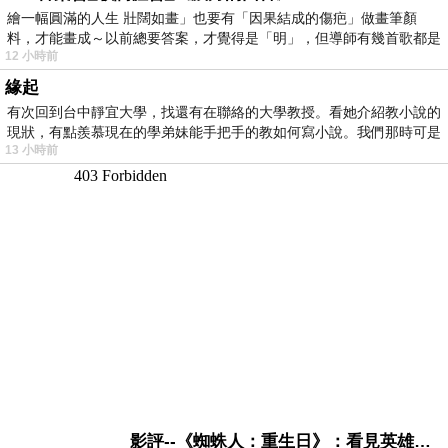
繪一幅圓滿的人生 壯闊如畫」也要有「因果結成的傷疤」做畫筆顏
料，才能畫成～以前總要答案，才覺得是「明」，但導師有幾首歌都是
12 小時前
在教
緣起
有次回到台中靜宜大學，找還有在聯絡的大學教授。看她介紹教小說的
現狀，有點羨慕現在的學弟妹能手把手的教如何寫小說。我們那時可是
13 小時前
影評--《蜘蛛人：重生日》：看見英雄的孤獨與重生