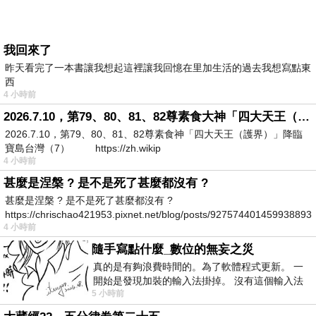
我回來了
昨天看完了一本書讓我想起這裡讓我回憶在里加生活的過去我想寫點東
西
4 小時前
2026.7.10，第79、80、81、82尊素食大神「四大天王（護界）」降臨寶島台灣（7）
2026.7.10，第79、80、81、82尊素食神「四大天王（護界）」降臨
寶島台灣（7） https://zh.wikip
4 小時前
甚麼是涅槃 ? 是不是死了甚麼都沒有 ?
甚麼是涅槃 ? 是不是死了甚麼都沒有 ?
https://chrischao421953.pixnet.net/blog/posts/927574401459938893
4 小時前
隨手寫點什麼_數位的無妄之災
真的是有夠浪費時間的。為了軟體程式更新。 一
開始是發現加裝的輸入法掛掉。 沒有這個輸入法
5 小時前
我打字的速度會從一分鐘幾十字降