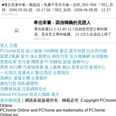
■潘文良著作集＞勵益品＞魚雁千里共今緣＞吉祥_051~054 ▽051_吉
祥。2006.05.04.四 15:17:56 ▽052_吉祥。2006.06.08.四 12:27:
2026-08-10
希伯來書 - 因信稱義的見證人
希伯來書11:1-11:40 11:1信就是所望之事的實
底、是未見之事的確據。 11:2古人在這信上得了
2026-08-10
美好的證據。 11:3我們因着信、就知道
登入
註冊
PChome首頁
線上購物
24h購物
書店
露天拍賣
比比昂代購
新聞
/
氣象
股市
個人新聞台
廣告刊登
加入聯播網
全球購物
買賣租屋
支付連
國際連
Pi 拍錢包
旅遊
服務中心
買車
旅行團
汽車險推薦
線上麻將
雜誌
星座命理
會員中心
一元簡訊
直播達人
數位憑證
企業簡訊
買網址
虛擬主機
企業郵件
廣告刊登
隱私權聲明
消費者保護
兒童網路安全
About PChome
投資人聯絡
徵才
著作權保護
｜網路家庭版權所有、轉載必究
‧Copyright PChome
Online
PChome Online and PChome are trademarks of PChome
Online Inc.