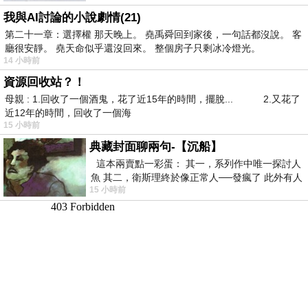
我與AI討論的小說劇情(21)
第二十一章：選擇權 那天晚上。 堯禹舜回到家後，一句話都沒說。 客
廳很安靜。 堯天命似乎還沒回來。 整個房子只剩冰冷燈光。
14 小時前
資源回收站？！
母親 : 1.回收了一個酒鬼，花了近15年的時間，擺脫... 2.又花了
近12年的時間，回收了一個海
15 小時前
典藏封面聊兩句-【沉船】
這本兩賣點一彩蛋： 其一，系列作中唯一探討人
魚 其二，衛斯理終於像正常人──發瘋了 此外有人
15 小時前
在南極打死北極熊（@《地心