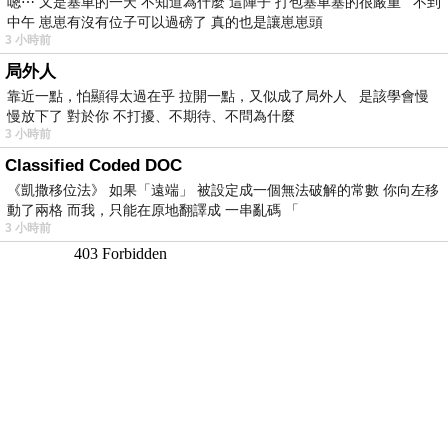
嗯⋯ 又是塞車的一天 不知道為什麼 這陣子 打包塞車塞的很嚴重 不到
中午 崽崽有沒有位子可以過磅了 真的也是讓崽崽頭
3 小時前
局外人
靠近一點，怕顯得太過在乎 拉開一點，又似成了局外人 是該學會慢
慢放下了 對於你 不打擾、不期待、不問為什麼
3 小時前
Classified Coded DOC
《凱撒移位法》 如果「遠端」 被設定成一個無法破解的常數 你向左移
動了兩格 而我，只能在原地翻譯成 一串亂碼 「
3 小時前