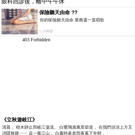
眼科回診後，離中午午休
保險聽天由命 ??
你的保險聽天由命 業務還一直唱歌
1 小時前
《立秋遊岐江》
清晨， 樹木靜止而岐江蕩漾。 白鷺飛過萬里碧道， 在我們頭頂上方又
消隱無蹤⋯⋯ 這一脈江山， 白晝時蒼老而夜幕下年輕，