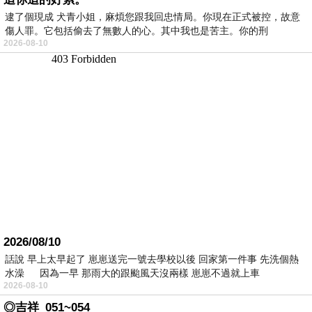
逮了個現成 犬青小姐，麻煩您跟我回忠情局。你現在正式被控，故意
傷人罪。它包括偷去了無數人的心。其中我也是苦主。你的刑
2026-08-10
2026/08/10
話說 早上太早起了 崽崽送完一號去學校以後 回家第一件事 先洗個熱
水澡 因為一早 那雨大的跟颱風天沒兩樣 崽崽不過就上車
2026-08-10
◎吉祥_051~054