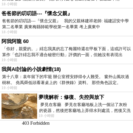
18 小時前
爸爸節的叨叨語---『懷念父親』
爸爸節的叨叨語---『懷念父親』 我的父親林建祥老師: 福建詔安中學
第二名畢業 廣東梅縣師範學校第一名畢業 考上廣東中
18 小時前
阿我阿龍 60
「你好，親愛的。」緋忘我真的忘了梅麗特還在甲板下面，這或許可以
算作「也許緋忘我不適合秘密行動」評價的一面，但她沒有表現出
19 小時前
我與AI討論的小說劇情(18)
第十八章：袁年留下的牢籠 辦公室裡安靜得令人難受。 窗外山風吹過
樹林。 堯禹舜低頭看著桌上的《群俠錄》資料。 那些角色設定。
19 小時前
夢境解析：修復、失控與放下
夢見在客廳 夢見在客廳地板上洗一個沾了灰粉
的瓷器，然後把客廳地上弄得水到處流，然後又洗
19 小時前
一頂棒球潮帽，後來發現帽