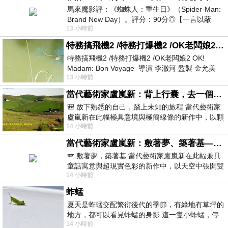
馬來魔影評：《蜘蛛人：重生日》（Spider-Man:
Brand New Day）。評分：90分◎【一言以蔽
13 小時前
之】：一個失去一切的英雄，學會放下孤獨、
特務搞飛機2 /特務打爆機2 /OK老闆娘2 OK! Madam: Bon Voyage
特務搞飛機2 /特務打爆機2 /OK老闆娘2 OK!
Madam: Bon Voyage 導演 李澈河 監製 金允美
13 小時前
劇本 申鉉成 主演 嚴正化 朴誠雄
當代藝術家盧嵐新：背上行囊，去一個沒有人認識你的地方——看風景，也遇見渴望出發的自己
🎒 放下熟悉的自己，踏上未知的旅程 當代藝術家
盧嵐新在此幅極具意境與極簡線條的新作中，以顆
14 小時前
粒感豐富的灰綠粗糙背景，搭配凝練且具
當代藝術家盧嵐新：敷著夢、築著基——讓筆觸成為存在過的證據，將相遇的溫度熔鑄成新的模樣
🪽 敷著夢，築著基 當代藝術家盧嵐新在此幅兼具
童話寓意與超現實色彩的新作中，以天空中張開雙
14 小時前
翼的神聖形象與地面上聚集的人群對話，
蚱蜢
夏天是蚱蜢交配繁衍後代的季節，有綠地有草坪的
地方，都可以看見蚱蜢的身影 這一隻小蚱蜢，停
14 小時前
在車頂上，怎麼樣小心驅趕，都無動