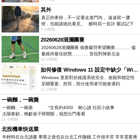
其外
真正的牽掛，不一定要走進門內， 遠遠留一盞
燈，也能讓彼此看見。 醒時寫一首詩 嘗試記下
9 小時前
寂寞 卻只能記下它的附屬物 原
20260628洄瀾團賽
20260628洄瀾團賽 個賽鎩羽寄望團賽............ 儘
量維持最佳狀態............. 首役對陣新北金
10 小時前
龍............. 跨境群
如何修復 Windows 11 設定中缺少「Windows 更新」？
Windows 更新對於維護系統安全、效能和穩定性
至關重要。然而，部分使用者可能會遇到
11 小時前
Windows 11 設定應用程式中缺少「Windows 更
新」
一碗麵，一碗羮
一碗麵，一碗羮 *文長約4000 耐心讀 社區小故事
太陽眷顧，稚齡孩子睜開眼，就想出門看看
11 小時前
北投機車快送業
年輕時在台北讀書 畢業之後也在台北工作賺錢 工作很辛苦 常常需要應