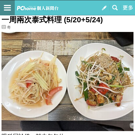
我的
最新文章
一周兩次泰式料理 (5/20+5/24)
奇