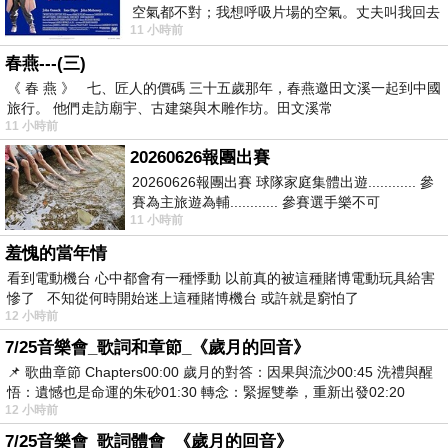
空氣都不對；我想呼吸片場的空氣。丈夫叫我回去
11 小時前
試試看……拍了〈教我如何不想她〉（1963
春燕---(三)
《 春 燕 》 七、匠人的價碼 三十五歲那年，春燕邀田文溪一起到中國
旅行。 他們走訪廟宇、古建築與木雕作坊。田文溪常
11 小時前
20260626報團出賽
20260626報團出賽 球隊家庭集體出遊............ 參
賽為主旅遊為輔............ 參賽選手樂不可
11 小時前
支............ 賽前旅遊
羞愧的當年情
看到電動機台 心中都會有一種悸動 以前真的被這種賭博電動玩具給害
慘了 不知從何時開始迷上這種賭博機台 或許就是窮怕了
12 小時前
7/25音樂會_歌詞和章節_《歲月的回音》
📌 歌曲章節 Chapters00:00​ 歲月的對答：因果與流沙00:45​ 洗禮與醒
悟：遺憾也是命運的朱砂01:30​ 轉念：緊握雙拳，重新出發02:20
12 小時前
7/25音樂會_歌詞體會_《歲月的回音》