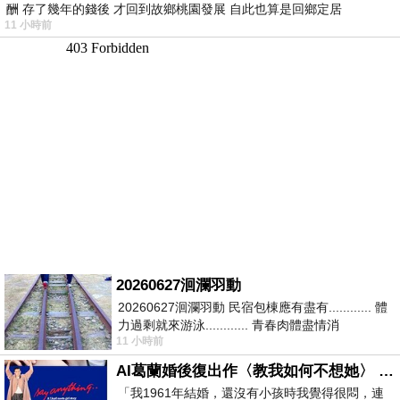
酬 存了幾年的錢後 才回到故鄉桃園發展 自此也算是回鄉定居
11 小時前
20260627洄瀾羽動
20260627洄瀾羽動 民宿包棟應有盡有............ 體
力過剩就來游泳............ 青春肉體盡情消
11 小時前
磨............ 晚餐不必
AI葛蘭婚後復出作〈教我如何不想她〉 #戀上老電影 #葛蘭 #粟子
「我1961年結婚，還沒有小孩時我覺得很悶，連