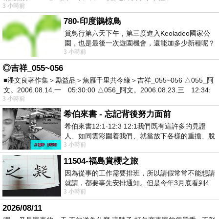
3 小時前
780-印度鵲椋鳥
賞鳥行第六天下午，第三度進入Keoladeo國家公
園，也是最後一次遊園機會，還能加多少新種呢？
3 小時前
車行中突然有兩隻赤頸鶴飛過頭
◎吉祥_055~056
■潘文良著作集＞勵益品＞魚雁千里共今緣＞吉祥_055~056 △055_阿
文。2006.08.14.一 05:30:00 △056_阿文。2006.08.23.三 12:34:
3 小時前
希伯來書 - 忘記背後努力面前
希伯來書12:1-12:3 12:1我們既有這許多的見證
人、如同雲彩圍着我們、就當放下各樣的重擔、脫
3 小時前
去容易纏累我們的罪、存心忍耐、奔那擺
11504-福島賞櫻之旅
因為從事的工作需要排班，所以請假常常不能想請
就請，都要事先安排通知。但是今年3月底看到4
3 小時前
月的班表時，突然發現4月中有個空檔，所
2026/08/11