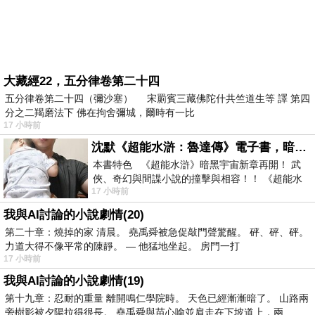
大藏經22，五分律卷第二十四
五分律卷第二十四（彌沙塞） 宋罽賓三藏佛陀什共竺道生等 譯 第四
分之二羯磨法下 佛在拘舍彌城，爾時有一比
17 小時前
沈默《超能水滸：魯達傳》電子書，暗黑宇宙新章，一一五年八月璀璨上架！
本書特色 《超能水滸》暗黑宇宙新章再開！ 武
俠、奇幻與間諜小說的撞擊與相容！！ 《超能水
17 小時前
滸》系列第四部變幻登場
我與AI討論的小說劇情(20)
第二十章：燒掉的家 清晨。 堯禹舜被急促敲門聲驚醒。 砰、砰、砰。
力道大得不像平常的陳靜。 — 他猛地坐起。 房門一打
17 小時前
我與AI討論的小說劇情(19)
第十九章：忍耐的重量 離開鳴仁學院時。 天色已經漸漸暗了。 山路兩
旁樹影被夕陽拉得很長。 堯禹舜與苗心喻並肩走在下坡道上，兩