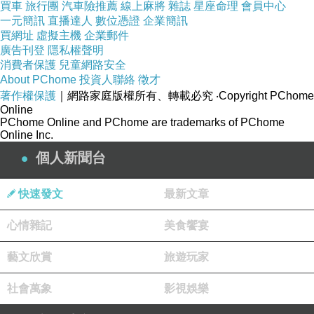
了，從很遠的地方就看的到，靠近看真的覺得很像
買車
旅行團
汽車險推薦
線上麻將
雜誌
星座命理
會員中心
一元簡訊
直播達人
數位憑證
企業簡訊
大洋蔥頭耶!超可愛的，加上好多旗子拉成的線，讓
買網址
虛擬主機
企業郵件
佛塔這種莊嚴的地方，添加了一絲的人性化，佛塔
廣告刊登
隱私權聲明
消費者保護
兒童網路安全
四周圍著一圈可以轉動的祈禱輪，類似西藏那種，
About PChome
投資人聯絡
徵才
很多人都沿著邊緣走，邊走邊轉，口中念念有詞，
著作權保護
｜網路家庭版權所有、轉載必究
‧Copyright PChome
Online
祈禱來世的輪迴轉運。
PChome Online and PChome are trademarks of PChome
Online Inc.
個人新聞台
快速發文
最新文章
心情雜記
美食饗宴
藝文欣賞
旅遊玩家
社會萬象
影視娛樂