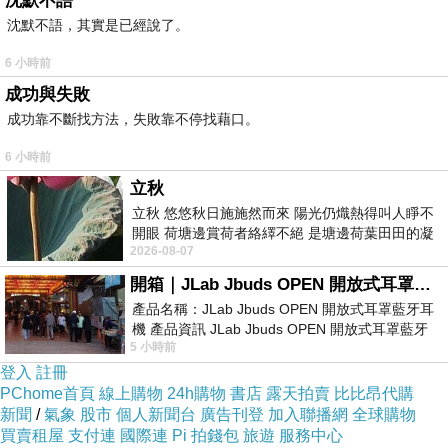
沈默不語
沈默不語，其實是已經說了。
6 小時前
成功與失敗
成功靠不斷找方法，失敗靠不停找藉口。
6 小時前
立秋
立秋 悠悠秋日施施然而來 陽光仍熾熱得叫人睜不
開眼 荷塘邊賞荷者絡繹不絕 是塘邊荷葉田田的凝
2026-08-07
望 風中飄逸的是映日荷花別樣紅
開箱｜JLab Jbuds OPEN 開放式耳罩藍牙耳機 - 設計美學，輕巧、透氣、環境音全物理達成！
經過火葬場過了一條橋就看到是帕素帕帝那廟，但
產品名稱：JLab Jbuds OPEN 開放式耳罩藍牙耳
機 產品資訊 JLab Jbuds OPEN 開放式耳罩藍牙
因為觀光客不能入內，所以也只能隔著河看，很神
5 小時前
耳機評語：非常有特色，值得喜愛美型工
奇的是廟門口還有排隊等著要燒的屍體就用草蓆蓋
登入
註冊
PChome首頁
線上購物
24h購物
書店
露天拍賣
比比昂代購
著放在河邊….
新聞
/
氣象
股市
個人新聞台
廣告刊登
加入聯播網
全球購物
接著去全世界最大的佛塔—博達佛塔，因為太大
買賣租屋
支付連
國際連
Pi 拍錢包
旅遊
服務中心