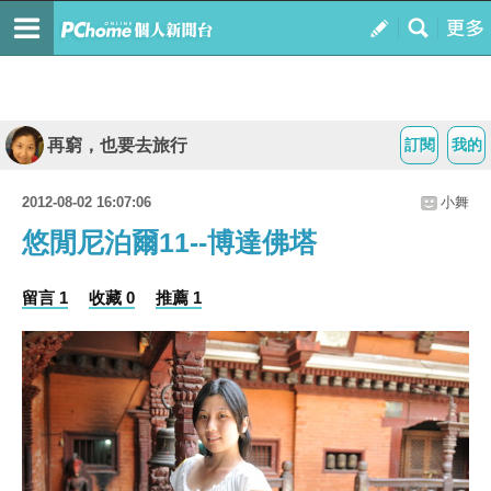
再窮，也要去旅行
訂閱
我的
2012-08-02 16:07:06
小舞
悠閒尼泊爾11--博達佛塔
留言 1
收藏 0
推薦 1