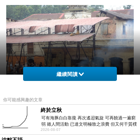
繼續閱讀
你可能感興趣的文章
終於立秋
可有海豚白白靠攏 再次遙迢氣旋 可再饒過一遍窮
弱 雖人間活動 已達文明極致之浪費 但又何干質樸
2026-08-07
者 只能白白陪葬