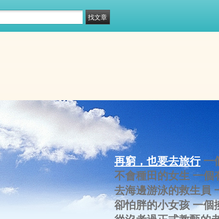
再窮，也要去旅行
一
不會種田的女生 一個
去海邊游泳的救生員 
卻怕胖的小女孩 一個