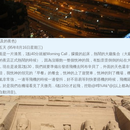
埃及的夜色)
五天 (95年8月16日星期三)
面是一片漆黑，1點40分就被Morning Call，朦朧的起床，熱鬧的大廳集合（大
的夜店正式熱鬧的時候），因為沒睡飽一整個恍神的我，有點歪歪倒倒的站在
，現在是凌晨2點30，我們就要準備出發搭飛機去阿布辛貝了，外面的天色還非
暗，我恍神的領完的『早餐』的餐盒，恍神的上了遊覽車，恍神的到了機場，
氣非常強，一邊等飛機的時候一邊發抖，好不容易等到快要搭機的時候，飛機
，於是我們在機場看見了天微亮…6點10分才起飛，挖勒@#$%#&*@(以上都為
自動消音)。