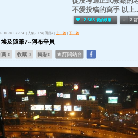
從沒考過正式教甄的老
不愛投稿的寫手 以上..
2,663
3
愛的鼓勵
訂
06-10-30 13:25:41| 人氣2,174| 回應4 |
上一篇
|
下一篇
埃及隨筆7--阿布辛貝
推薦
收藏
轉貼
訂閱站台
0
0
0