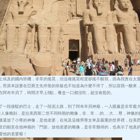
上埃及的國內班機，非常的搖晃，但這種搖晃程度卻搖不醒我，因為我實在太
，而原本說要在亞斯文先停靠的班級也不知道為什麼不停了，所以當我一醒來
在阿布辛貝了，時間才早上8點，餐盒一口都沒吃，超沒食慾的。
了一段接駁的巴士，走了一段泥土路，到了阿布辛貝神廟，一入眼簾是非常龐
尊人像雕刻，是拉美西斯二世不同時期的雕像，非…常….的….大….尊，神像的
邊還放了小尊的神像，是他老婆，在埃及這種男尊女卑及嚴重的世界裡，拉美
世仍願意在他神廟的「門面」放他老婆的雕像，是非常難得的，也表示了他真
愛他的老婆喔！