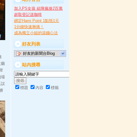
加入PS女孩 組隊瘋搶2百萬
超取登記送咖啡
綁定Hami Point 1點抵1元
1分鐘快速揪痛！
成為獨立小姐的滾錢心法
好友列表
好友的新聞台Blog
廳
大廳
站內搜尋
常
機場
延誤
標題
內容
標籤
髒