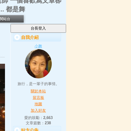
師 一個喜歡寫文章卻
.. 都是舞
閱站台
自我介紹
小舞
旅行，是一輩子的事情。
關於本站
留言板
地圖
加入好友
愛的鼓勵：
2,663
文章篇數：
238
站方公告