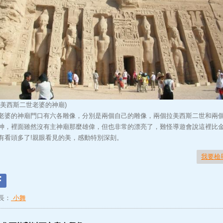
拉美西斯二世老婆的神廟)
老婆的神廟門口有六各雕像，分別是兩個自己的雕像，兩個拉美西斯二世和兩
神，裡面雖然沒有主神廟那麼雄偉，但也非常的漂亮了，難怪導遊會說這裡比
有看頭多了!親眼看見的美，感動特別深刻。
我要檢
長：
小舞