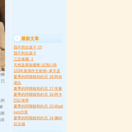
最新文章
我不想生孩子 (2)
我不想生孩子
三訪泰國 -1
天然蔬果除菌劑 試用心得
103年基測作文範例--來不及
愛睏
夏季的阿聯酋和約旦 18-阿布
，已
達比
夏季的阿聯酋和約旦 17-安曼
夏季的阿聯酋和約旦 16-阿卡
大的
巴紅海旁
夏季的阿聯酋和約旦 15-Wadi
腳
rum沙漠
西斯
夏季的阿聯酋和約旦 14-佩特
的非
拉古城