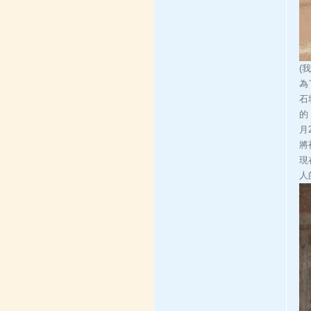
(
為
石
的
月
將
現
人