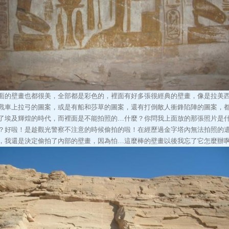
面的壁畫也都很美，全部都是彩色的，裡面有好多張很經典的壁畫，像是拉美
戰車上拉弓的圖案，或是有船和莎草的圖案，還有打倒敵人衝鋒陷陣的圖案，
了埃及輝煌的時代，而裡面是不能拍照的…什麼？你問我上面放的那張照片是
？好啦！是趁觀光警察不注意的時候偷拍的啦！在經歷過金字塔內無法拍照的
，我還是決定偷拍了內部的壁畫，因為怕…這麼棒的壁畫以後我忘了它怎麼辦