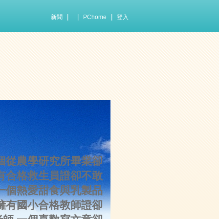
|
|
|
新聞
PChome
登入
個從農學研究所畢業卻
有合格救生員證卻不敢
一個熱愛甜食與乳製品
擁有國小合格教師證卻