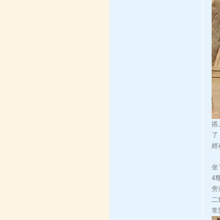
搭
了
經
坐
4
旁
二
常