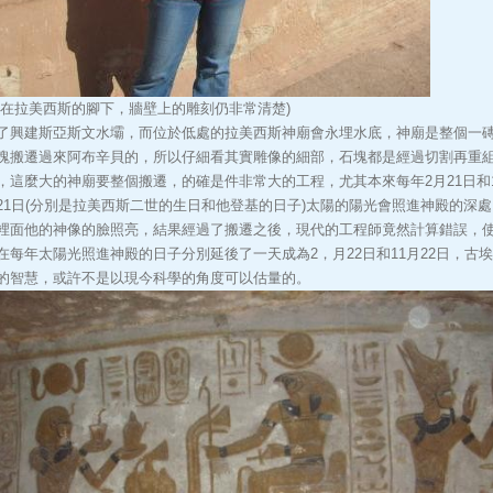
我在拉美西斯的腳下，牆壁上的雕刻仍非常清楚)
了興建斯亞斯文水壩，而位於低處的拉美西斯神廟會永埋水底，神廟是整個一
塊搬遷過來阿布辛貝的，所以仔細看其實雕像的細部，石塊都是經過切割再重
，這麼大的神廟要整個搬遷，的確是件非常大的工程，尤其本來每年2月21日和1
21日(分別是拉美西斯二世的生日和他登基的日子)太陽的陽光會照進神殿的深處
裡面他的神像的臉照亮，結果經過了搬遷之後，現代的工程師竟然計算錯誤，
在每年太陽光照進神殿的日子分別延後了一天成為2，月22日和11月22日，古
的智慧，或許不是以現今科學的角度可以估量的。