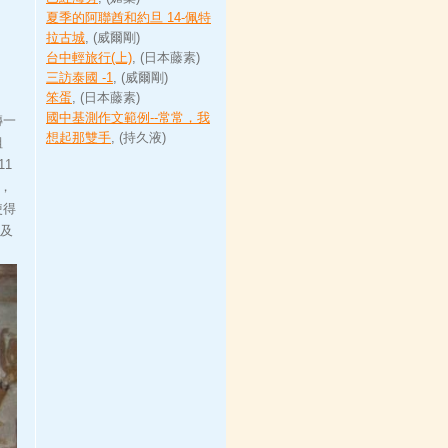
夏季的阿聯酋和約旦 14-佩特
拉古城
, (威爾剛)
台中輕旅行(上)
, (日本藤素)
三訪泰國 -1
, (威爾剛)
笨蛋
, (日本藤素)
國中基測作文範例--常常，我
磚一
想起那雙手
, (持久液)
組
1
，
使得
埃及