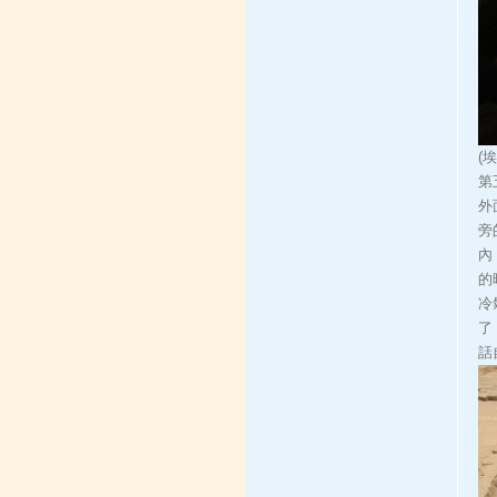
(
第
外
旁
內
的
冷
了
話