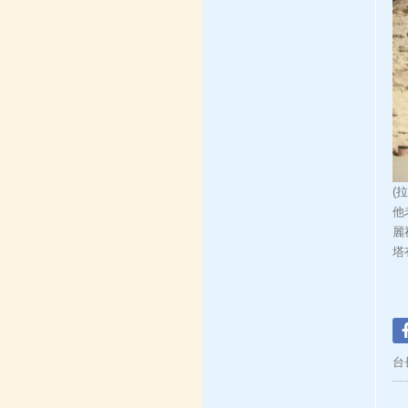
(
他
麗
塔
台