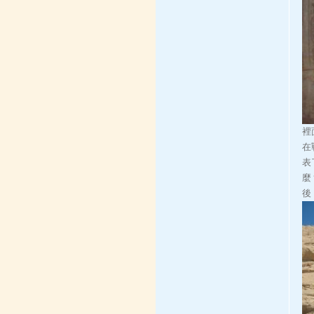
裡
在
表
麼
後