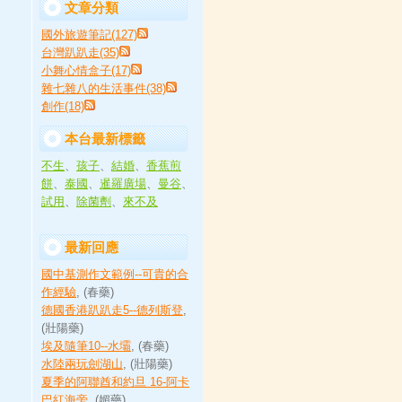
文章分類
國外旅遊筆記(127)
台灣趴趴走(35)
小舞心情盒子(17)
雜七雜八的生活事件(38)
創作(18)
本台最新標籤
不生
、
孩子
、
結婚
、
香蕉煎
餅
、
泰國
、
暹羅廣場
、
曼谷
、
試用
、
除菌劑
、
來不及
最新回應
國中基測作文範例--可貴的合
作經驗
, (春藥)
德國香港趴趴走5--德列斯登
,
(壯陽藥)
埃及隨筆10--水壩
, (春藥)
水陸兩玩劍湖山
, (壯陽藥)
夏季的阿聯酋和約旦 16-阿卡
巴紅海旁
, (媚藥)