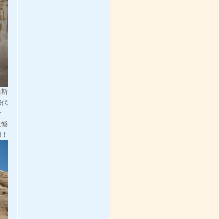
西斯
都代
什
遺憾
啊！