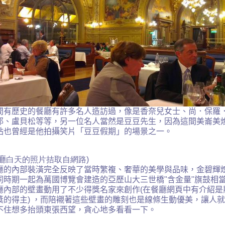
間有歷史的餐廳有許多名人造訪過
，像是香奈兒女士、尚
．
保羅
耶、盧貝松等等，另一位名人當然是豆豆先生，因為這間美崙美
站也曾經是他拍攝笑片
「豆豆假期」
的場景之一。
廳
白天的照片拮取自網路)
廳的內部裝潢完全反映了當時繁複、奢華的美學與品味
，
金碧輝
同時期一起為萬國博覽會建造的亞歷山大三世橋
"
含金量
"
旗鼓相
廳內部的壁畫動用了不少得獎名家來創作
(
在餐廳網頁中有介紹是
獎的得主
)
，而陪襯著這些壁畫的雕刻也是線條生動優美，讓人就
不住想多抬頭東張西望，貪心地多看看一下
。