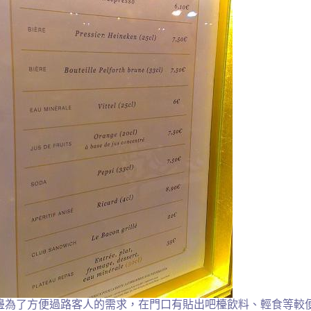
邊為了方便過路客人的需求，在門口有貼出吧檯飲料、輕食等較