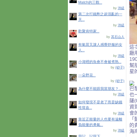
Match的三觀...
by
沛緹
第二次打鐵劑之超混亂的一
天...
by
沛緹
歡聚肯特家...
by
其石山人
有氣質又讓人感覺舒服的女
這
人...
廳
by
沛緹
19
小湖裡的魚會不會被煮熟...
幫
by
(砂子)
星
一朵野花...
by
(砂子)
巴
為什麼不能跟我當朋友？...
也
by
沛緹
薩
(
如何發現不是老了而是缺鐵
資
性貧血...
會
by
沛緹
「
靠近正能量的人也要有遠離
負能量的勇氣...
的
by
沛緹
海
我記．記我下...