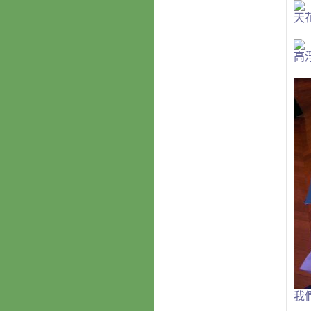
天
高
我