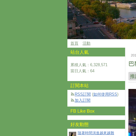
首頁
活動
站台人氣
20
巴
累積人氣：
6,328,571
當日人氣：
64
推
訂閱本站
RSS訂閱
(
如何使用RSS
)
加入訂閱
FB Like Box
好友動態
隨著時間演進越來越難