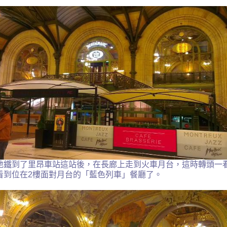
地鐵到了
里昂車站這站後
，在長廊上走到火車月台，這時轉頭一
看到位在
2
樓面對月台的
「藍色列車」餐廳了。