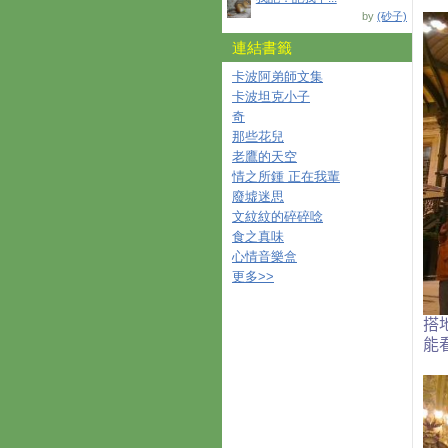
by
(砂子)
連結書籤
卡波阿弟師文集
卡波坦克小子
奇
那些花兒
老鷹的天空
情之所鍾 正在我輩
廢墟迷思
文紋紋的碎碎唸
食之真味
心情音樂盒
更多
>>
搭
能