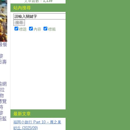
文章篇數：
1,139
站內搜尋
標題
內容
標籤
級餐
黎
日壽
輸網
拉
物
博覽
時
黎
最新文章
蔚藍
福岡小旅行 Part 10 – 雁之巢
砂丘 (2025/09)