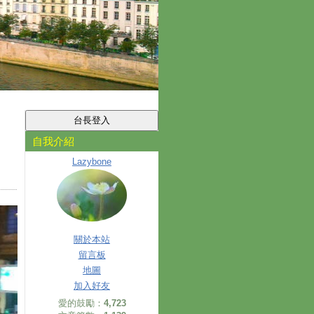
自我介紹
Lazybone
關於本站
留言板
地圖
加入好友
愛的鼓勵：
4,723