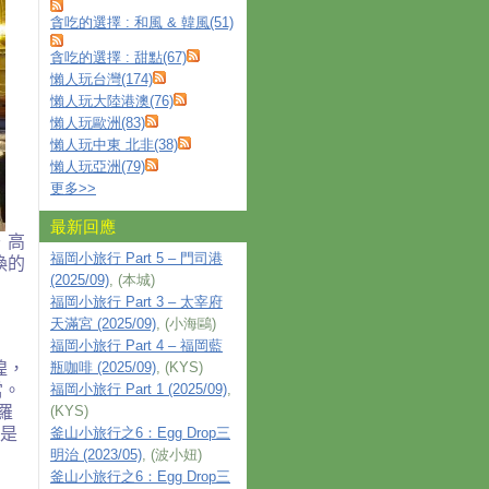
貪吃的選擇 : 和風 & 韓風(51)
貪吃的選擇 : 甜點(67)
懶人玩台灣(174)
懶人玩大陸港澳(76)
懶人玩歐洲(83)
懶人玩中東 北非(38)
懶人玩亞洲(79)
更多
>>
最新回應
．
高
福岡小旅行 Part 5 – 門司港
煥的
(2025/09)
, (本城)
福岡小旅行 Part 3 – 太宰府
天滿宮 (2025/09)
, (小海鷗)
福岡小旅行 Part 4 – 福岡藍
煌
，
瓶咖啡 (2025/09)
, (KYS)
當
。
福岡小旅行 Part 1 (2025/09)
,
羅
(KYS)
是
釜山小旅行之6：Egg Drop三
明治 (2023/05)
, (波小妞)
釜山小旅行之6：Egg Drop三