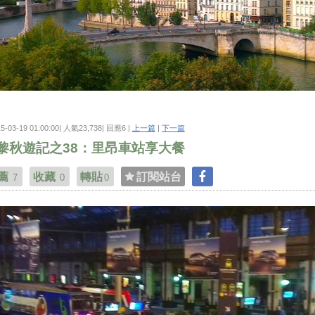
15-03-19 01:00:00| 人氣23,738| 回應6 |
上一篇
|
下一篇
黎秋遊記之38：里昂車站享大餐
薦
收藏
轉貼
訂閱站台
7
0
0