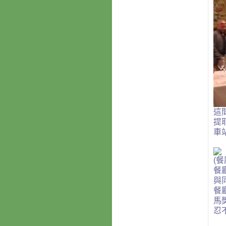
這
提
車
(
餐
餐
與
餐
馬
忍