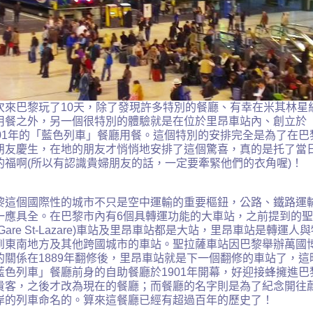
次來巴黎玩了
10
天
，除了發現許多特別的餐廳
、
有幸在米其林星
用餐之外，另一個很特別的體驗就是在位於
里昂車站內
、
創立於
01
年的
「藍色列車」餐廳用餐。這個特別的安排完全是為了在巴
朋友慶生，在地的朋友才悄悄地安排了這個驚喜
，真的是托了當
的福啊
(
所以有認識貴婦朋友的話，一定要牽緊他們的衣角喔
)
！
黎這個國際性的城市不只是空中運輸的重要樞鈕，公路、鐵路運
一應具全。在巴黎市內有
6
個具轉運功能的大車站，之前提到的聖
Gare St-Lazare)
車站及
里昂車站都
是大站
，
里昂車站是轉運人與
到東南地方及其他跨國城市的車站
。
聖
拉薩車站因巴黎舉辦萬國
的關係在
1889
年翻修後
，里昂車站就是下一個翻修的車站了，這
藍色列車」餐廳
前身的
自助餐廳
於
1901
年開幕
，好迎接蜂擁進巴
貴客
，
之後才改為現在的餐廳
；而
餐廳的名字則是為了紀念開往
岸的列車命名的。算來這餐廳已經有超過百年的歷史了
！