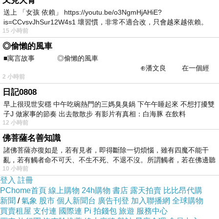
又見犬青
=>點此取得優惠<=
送上 「女孩 依賴」 https://youtu.be/o3NgmHjAHiE?
is=CCvsvJhSur12W4s1 壞習慣，非常不適合改，只會越來越依賴。
15 小時前
我害怕的
◎偷懶的風車
■寓言故事 ◎偷懶的風車
⊕潘文良 在一個經
2 小時前
常颳風的山丘上—&m
日記0808
早上很現世安穩 中午吃碗熱門的三媽臭臭鍋 下午午睡起來 不想打擾雙
子J 做家事的節奏 出去散散步 有影片有真相：白海豚 在飲料
12 小時前
佛菩薩名善知識
諸佛菩薩亦復如是，若有見者，即得斷除一切煩惱，雖有四魔不能干
亂，若有觸者命不可夭、不生不死、不退不沒。所謂觸者，若在佛邊聽
10 小時前
受
登入
註冊
PChome首頁
線上購物
24h購物
書店
露天拍賣
比比昂代購
新聞
/
氣象
股市
個人新聞台
廣告刊登
加入聯播網
全球購物
買賣租屋
支付連
國際連
Pi 拍錢包
旅遊
服務中心