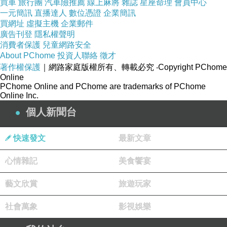
買車
旅行團
汽車險推薦
線上麻將
雜誌
星座命理
會員中心
一元簡訊
直播達人
數位憑證
企業簡訊
買網址
虛擬主機
企業郵件
廣告刊登
隱私權聲明
消費者保護
兒童網路安全
About PChome
投資人聯絡
徵才
著作權保護
｜網路家庭版權所有、轉載必究
‧Copyright PChome
Online
PChome Online and PChome are trademarks of PChome
Online Inc.
個人新聞台
快速發文
最新文章
產品特色
心情雜記
美食饗宴
藝文欣賞
旅遊玩家
社會萬象
影視娛樂