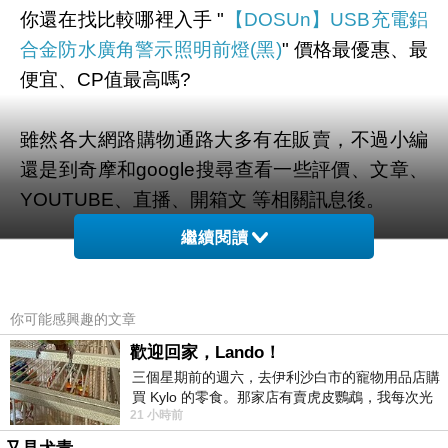
你還在找比較哪裡入手 "
【DOSUn】USB充電鋁
合金防水廣角警示照明前燈(黑)
" 價格最優惠、最
便宜、CP值最高嗎?
雖然各大網路購物通路大多有在販賣，不過小編
還是到奇摩和google搜尋查看一些評價、文章、
YOUTUBE、直播、開箱文 等相關訊息後。
繼續閱讀
幫您整理出來在
momo購物網
最划算啦。
有需要的網友們可以點擊下面按鈕即可獲得最新
你可能感興趣的文章
的優惠折扣喔！
歡迎回家，Lando！
三個星期前的週六，去伊利沙白市的寵物用品店購
買 Kylo 的零食。那家店有賣虎皮鸚鵡，我每次光
21 小時前
顧都會去看一下。他們偶爾會引進 C