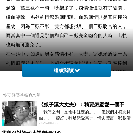
越遠，當三觀不一時，吵架多了，感情慢慢就有了隔閡，
繼而導致一系列的情感婚姻問題。而婚姻情則是其直接的
產物，因為三觀不和，雙方都想找到一個三觀吻合的人，
而當其中一個遇見那個和自己三觀完全吻合的人時，出軌
也就無可避免了。
在生活中，如遇到男女感情不和、夫妻、婆媳矛盾等一系
列情感問題不如試一下和合術這個民間方法它成功率達到
繼續閱讀
90%，已幫助無數人挽回自己的生活，真正的和合術能做
到無形中改變只有真正的道長才能施法，加
福佑網
清穀道
長(wechat ID: pmk9968；LINE ID:d6861007)免費評估諮。
你可能感興趣的文章
常見婚姻問題二、孩子的教育問題
《娘子漢大丈夫》：我要怎麼愛一個不存在的人？
孩子的教育問題成為婚姻問題中最常見的婚姻問題之一。
「我們之間，是命中註定的。」「但我們才初次見
面。」「聽好，我是戀愛高手、情史豐富，我很清
孩子的教育問題還會引起婆媳關係的問題，所以，這是很
2026-08-06
楚這種感覺，你我之間的那種感覺，現
嚴重的婚姻常見的問題。孩子的教育固然重要，但是因此