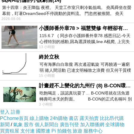
我與AI討論的小說劇情(14)
而導致婚姻問題出現，甚至家庭的破碎，就得不償失了。
第十四章：炎王降臨 夜裡。 天堂工作室只剩冷氣低鳴。 堯禹舜坐在螢
所以，在對待這個婚姻問題的時候，一定要慎重，避免由
幕前，盯著DreamSeed不停跳動的資料流。 門忽然被推開。 堯天
2026-08-06
此引發的新的婚姻問題。
小護師番外章78 > 福慧雙修 年輕卻有個老靈魂 ㄑ金剛經〉podcast
常見婚姻問題三、溝通問題
115.6.7 ( 同步存小護師番外章78 感恩日記-今天
從不出現矛盾的交流是不存在的，因為每個人都來自不同
心裡特別的感動,因為選課燒腦,line A梳爬, 上完失
13 小時前
智課的她,特來傾
的成長環境，有着不同的人生經歷，沒有人可以完全無誤
終於立秋
的理解另一個人的言行。矛盾的出現是無可避免的，但出
可有海豚白白靠攏 再次遙迢氣旋 可再饒過一遍窮
現矛盾後如何應對解決才是最重要的。溝通就是一種罪有
弱 雖人間活動 已達文明極致之浪費 但又何干質樸
15 小時前
者 只能白白陪葬
效的方式。很多婚姻問題都可以通過溝通解決。 良好的溝
計畫趕不上變化的九州行 (8) B-CON環球塔
通需要處於一個不被打擾的環境。你們可以等孩子們都睡
吃飽喝足，該認真玩耍了… B-CON塔就在活魚迴
了後，把手機調成震動，讓電話留言機接聽電話，和他
轉壽司水天的對面。 B-CON的正式名稱叫 別
3 小時前
(她)促膝長談。如果你們總是忍不住大聲爭吵，你們可以
登入
註冊
選擇安靜的公共場所，如圖書館、公園、餐廳，因為如果
PChome首頁
線上購物
24h購物
書店
露天拍賣
比比昂代購
你在這些地方大聲説話，你會感到尷尬的，因此，你們就
新聞
/
氣象
股市
個人新聞台
廣告刊登
加入聯播網
全球購物
買賣租屋
支付連
國際連
Pi 拍錢包
旅遊
服務中心
會不自覺地輕聲跟對方説話。制定一些規則，如不要在工