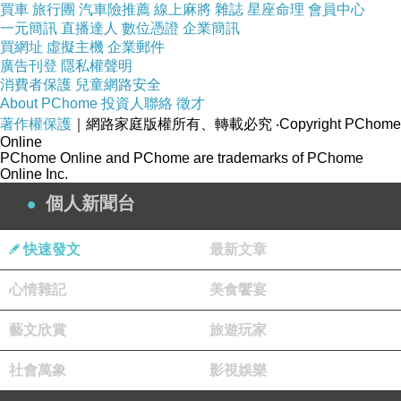
買車
旅行團
汽車險推薦
線上麻將
雜誌
星座命理
會員中心
作的時候打擾對方，禁止説一些“你總是……你永遠
一元簡訊
直播達人
數位憑證
企業簡訊
買網址
虛擬主機
企業郵件
不……”之類的話。
廣告刊登
隱私權聲明
“相愛容易相守難”，愛一個人一段時間容易，一輩子愛一
消費者保護
兒童網路安全
About PChome
投資人聯絡
徵才
個人就會難一點。在這漫長的很多年中誰能一直保持當時
著作權保護
｜網路家庭版權所有、轉載必究
‧Copyright PChome
戀愛的心情去處理兩個人所面對的問題呢?這的確是很難，
Online
PChome Online and PChome are trademarks of PChome
但努力去做，用心經營，婚姻就會很幸福。
Online Inc.
個人新聞台
快速發文
最新文章
心情雜記
美食饗宴
藝文欣賞
旅遊玩家
社會萬象
影視娛樂