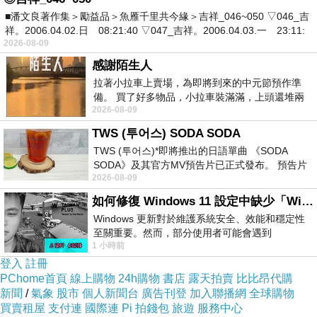
■潘文良著作集＞勵益品＞魚雁千里共今緣＞吉祥_046~050 ▽046_吉
3、室內佈局合理
祥。2006.04.02.日 08:21:40 ▽047_吉祥。2006.04.03.一 23:11:
2026-08-09
室內的環境也是要特別注意的。一個是要注意房屋的走
感謝陌生人
向，要符合視覺感，不要讓自己的感官出現彆扭，如果有
拉著小拉車上賣場，為即將到來的中元節預作準
別扭的感覺，那麼很有可能就是一種比較奇異的佈局，蘊
備。 買了好多物品，小拉車裝滿滿，上頭還堆兩
2026-08-09
紙箱。 雖辛苦了點，這點程度我一個人搬
含了一些負面的因素，也是不適合作為住宅使用的。
TWS (투어스) SODA SODA
TWS (투어스)*即將推出的日語單曲 《SODA
二個是要注意房屋的裝修，要符合審美，不要選一些奇異
SODA》及其官方MV預告片已正式發布。 預告片
2026-08-09
一經發布， 就引發了粉絲們對這次夏季回
的畫風，大眾化即可，輕奢華、簡約才是讓人舒適的；橫
如何修復 Windows 11 設定中缺少「Windows 更新」？
樑下不要放沙發和椅子，也不要坐人；另外，房屋的門佈
Windows 更新對於維護系統安全、效能和穩定性
局也要注意，不能讓門對門，否則氣場之間會產生一些不
至關重要。然而，部分使用者可能會遇到
1 小時前
Windows 11 設定應用程式中缺少「Windows 更
流通的現象，導致家庭成員的健康出現問題。
新」
登入
註冊
PChome首頁
線上購物
24h購物
書店
露天拍賣
比比昂代購
新聞
/
氣象
股市
個人新聞台
廣告刊登
加入聯播網
全球購物
買賣租屋
支付連
國際連
Pi 拍錢包
旅遊
服務中心