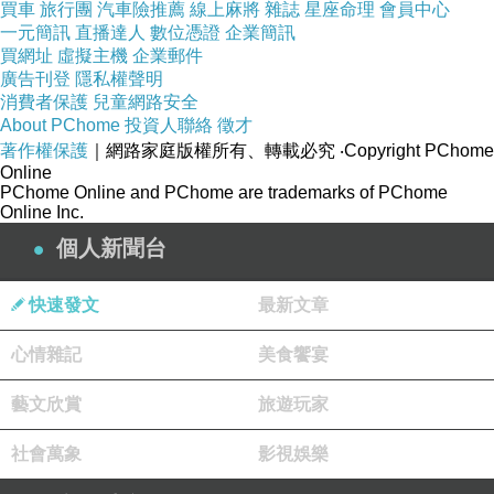
買車
旅行團
汽車險推薦
線上麻將
雜誌
星座命理
會員中心
一元簡訊
直播達人
數位憑證
企業簡訊
買網址
虛擬主機
企業郵件
廣告刊登
隱私權聲明
消費者保護
兒童網路安全
About PChome
投資人聯絡
徵才
著作權保護
｜網路家庭版權所有、轉載必究
‧Copyright PChome
Online
PChome Online and PChome are trademarks of PChome
Online Inc.
個人新聞台
快速發文
最新文章
心情雜記
美食饗宴
藝文欣賞
旅遊玩家
社會萬象
影視娛樂