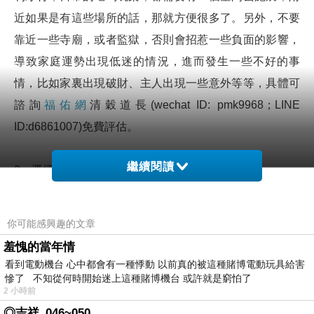
近如果是有這些場所的話，那就方便很多了。另外，不要
靠近一些寺廟，或者監獄，否則會招惹一些負面的影響，
導致家庭運勢出現低迷的情況，進而發生一些不好的事
情，比如家裏出現破財、主人出現一些意外等等，
具體可
諮詢
福佑網
清穀道長(wechat ID: pmk9968；LINE
ID:d6861007)免費評估
。
繼續閱讀
2、選擇適中的樓層
旺財氣的居家風水要怎麼選？樓層的選擇也是要注意的，
房子的樓層不要選過高，要適中。一般十一層到十四層，
你可能感興趣的文章
是白天空氣污染聚集的場所，也就是很多污染氣體沉澱的
羞愧的當年情
區域，所以要避免一下。如果說難以避免的話，可以在白
看到電動機台 心中都會有一種悸動 以前真的被這種賭博電動玩具給害
天的時候關一下窗戶，室內種植花花草草，淨化空氣品
慘了 不知從何時開始迷上這種賭博機台 或許就是窮怕了
2 小時前
質，否則很容易犯一些呼吸道感染的疾病。
◎吉祥_046~050