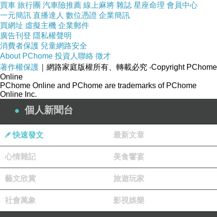
買車
旅行團
汽車險推薦
線上麻將
雜誌
星座命理
會員中心
一元簡訊
直播達人
數位憑證
企業簡訊
買網址
虛擬主機
企業郵件
廣告刊登
隱私權聲明
消費者保護
兒童網路安全
About PChome
投資人聯絡
徵才
著作權保護
｜網路家庭版權所有、轉載必究
‧Copyright PChome
Online
PChome Online and PChome are trademarks of PChome
Online Inc.
個人新聞台
快速發文
最新文章
心情雜記
美食饗宴
藝文欣賞
旅遊玩家
社會萬象
影視娛樂