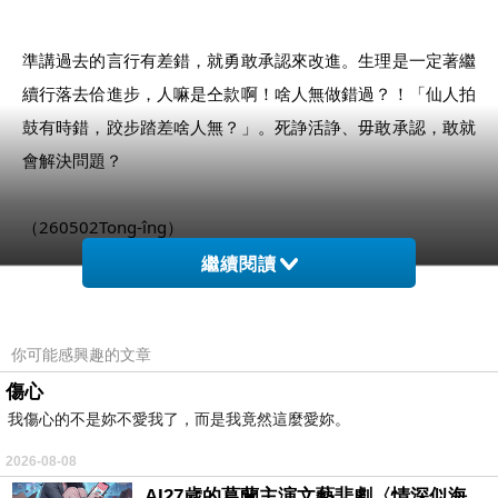
準講過去的言行有差錯，就勇敢承認來改進。生理是一定著繼
續行落去佮進步，人嘛是仝款啊！啥人無做錯過？！「仙人拍
鼓有時錯，跤步踏差啥人無？」。死諍活諍、毋敢承認，敢就
會解決問題？
（260502Tong-îng）
繼續閱讀
你可能感興趣的文章
傷心
我傷心的不是妳不愛我了，而是我竟然這麼愛妳。
2026-08-08
AI27歲的葛蘭主演文藝悲劇〈情深似海〉 #戀上老電影 #葛蘭 #粟子