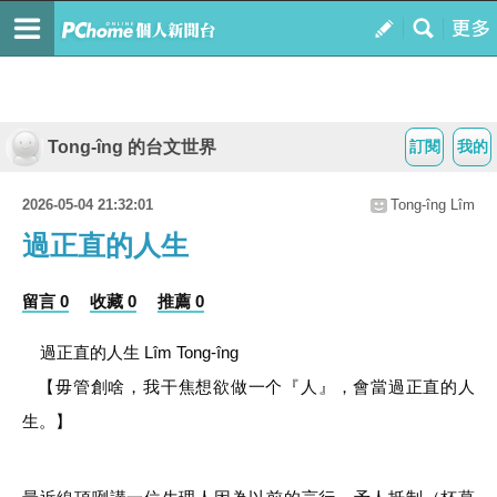
Tong-îng 的台文世界
訂閱
我的
2026-05-04 21:32:01
Tong-îng Lîm
過正直的人生
留言 0
收藏 0
推薦 0
過正直的人生 Lîm Tong-îng
【
毋管創啥，我干焦想欲做一个『人』，會當過正直的人
生。】
最近線頂咧講一位生理人因為以前的言行，予人抵制（杯葛