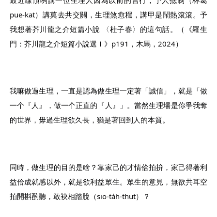
pue-kat）講莫去共交關，生理煞愈䆀，講甲是鬧熱滾滾。予
我想著芥川龍之介短篇小說 〈杜子春〉的這句話。（《羅生
門：芥川龍之介短篇小說選Ｉ》p191，木馬，2024）
我嘛做過生理，一直是認為做生理一定著「誠信」，就是「做
一个『人』，做一个正直的『人』」。當然生理場是你爭我奪
的世界，毋過生理欲久長，猶是著回到人的本質。
同時，做生理的目的是啥？靠家己的才情佮拍拚，家己得著利
益佮成就感以外，就是欲利益眾生。眾生的意見，無欲共耳空
拍開斟酌聽，敢袂相踏脫（sio-ta̍h-thut）？