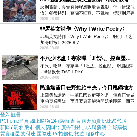
談到葛蘭，多會直接聯想到歌舞電影，但〈情深似
海〉卻很特別，葛蘭不唱歌、不跳舞，從頭到尾專
2026-08-08
心演戲。拍攝期間，經常工作超過12個鐘
非馬英文詩作〈Why I Write Poetry〉
非馬英文詩作〈Why I Write Poetry〉刊登于《芝
加哥时报》2026.8.7
2026-08-08
不只少吃鹽！專家曝「1吃法」控血壓、降膽固醇 - 得舒飲食(DASH Diet)
不只少吃鹽！專家曝「1吃法」控血壓、降膽固醇
- 得舒飲食(DASH Diet)
2026-08-08
https://www.facebook.com/dietitiansophia/
posts/157966
民進黨昔日在野推給中央，今日甩鍋地方
上回我曾講過，中華民國政府要的是一個真正會做
事的專業團隊，而且要真正解決問題的團隊，而不
2026-08-08
是只會到處甩鍋的雙標團隊，最近民進黨
登入
註冊
PChome首頁
線上購物
24h購物
書店
露天拍賣
比比昂代購
新聞
/
氣象
股市
個人新聞台
廣告刊登
加入聯播網
全球購物
買賣租屋
支付連
國際連
Pi 拍錢包
旅遊
服務中心