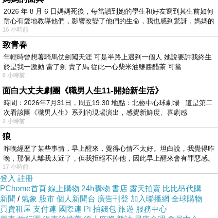
牛肉。以後就毋捌食過遐爾好食的Sukiyaki。會記得台灣的
2026 年 8 月 6 日媽媽死後，每當讀到她的學生和好友寫到其生前如何
耐心有愛地教導他們，影響改變了他們的生命，我也感到驚訝，媽媽的
「吉野家」捌賣過Sukiyaki，家己照伊講的煮，食了後干焦是
16 小時前
「鹹篤篤」的感覺，毋知咧食啥！
致青春
年輕時曾想著騎馬仗劍闖天涯 可是半路上遇到一個人 她說要許我終生
於是我一激動 當了劍 賣了馬 從此一心柴米油鹽醬醋茶 可當
6 小時前
到牛銀食Sukiyaki是關西口味。嘛才知影Sukiyaki有關東佮關
面白大丈夫劇團《職男人生11-開始新生活》
西兩種口味。關東口味是共肉佮蔬菜做伙用醬料煮。關西口味
時間：2026年7月31日，周五19:30 地點：北藝中心球劇場 這是第二
次看該團《職男人生》系列的現場演出，感覺新鮮度、喜劇感
是用醬油佮糖共肉煎熟，搵生蛋汁食。然後才用煮過的肉汁來
2 小時前
煮蔬菜。(無食生蛋的人，莫搵啥食嘛誠好食。)
狼
昨晚經歷了某些事情，早上醒來，覺得心情不太好。坦白說，我覺得昨
晚，那個人離我太近了，但我拒絕不掉他，因此早上醒來會有罪惡感。
17 小時前
登入
註冊
第一擺佮佇牛銀食了後，才知影Sukiyaki遐爾好食主要是肉質
PChome首頁
線上購物
24h購物
書店
露天拍賣
比比昂代購
佮煮的工夫。好肉的價數就懸。阮是食中晝，上俗的著日本票
新聞
/
氣象
股市
個人新聞台
廣告刊登
加入聯播網
全球購物
一萬捅箍。看伊的菜單猶有一客日本票二萬五的，至少著兩个
買賣租屋
支付連
國際連
Pi 拍錢包
旅遊
服務中心