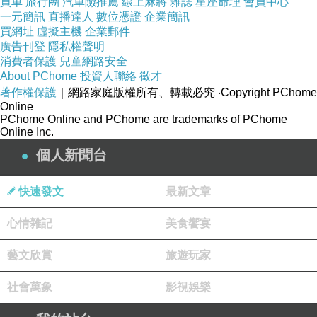
買車
旅行團
汽車險推薦
線上麻將
雜誌
星座命理
會員中心
人做伙食。
一元簡訊
直播達人
數位憑證
企業簡訊
買網址
虛擬主機
企業郵件
廣告刊登
隱私權聲明
講著Sukiyaki就想著Sukiyaki song這條歌。
消費者保護
兒童網路安全
About PChome
投資人聯絡
徵才
Sukiyaki song（上を向いて歩こう，坂本 九唱。攑頭向前
著作權保護
｜網路家庭版權所有、轉載必究
‧Copyright PChome
Online
行）佇我做學生的1960年代就紅到美國、歐洲去矣。
PChome Online and PChome are trademarks of PChome
Online Inc.
個人新聞台
（260430Tong-îng）
快速發文
最新文章
https://www.youtube.com/watch?v=C35DrtPlUbc
心情雜記
美食饗宴
 FB連結：https://www.facebook.com/share/p/18TthhtKDn/
藝文欣賞
旅遊玩家
社會萬象
影視娛樂