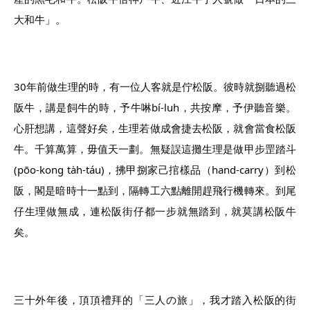
大和牛」。
30年前做生理的時，有一位人客就是佇松阪。彼時就捌聽過松
阪牛，講是飼牛的時，予牛啉bí-luh，共按摩，予伊聽音樂。
心肝想講，這聲好矣，生理若做成會捷去松阪，就會當食松阪
牛。千算萬算，毋值天一劃。無疑誤這攤生理是做甲步罡踏斗
(pōo-kong ta̍h-táu)，拂甲捌家己捾樣品（hand-carry）到松
阪，閣是暗時十一點到，隔轉工六點離開趕飛行機轉來。到尾
仔生理做無成，連松阪街仔都一步就無踏到，就莫講松阪牛
矣。
三十外年後，頂頂禮拜的「三人の旅」，我才踏入松阪的街