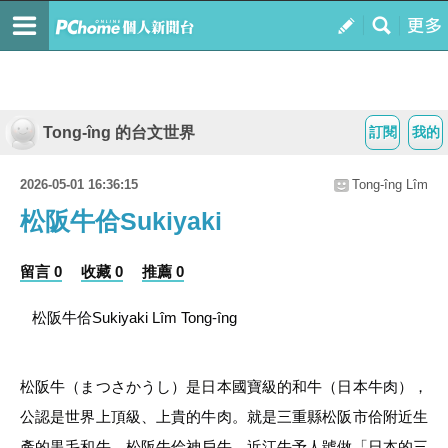
Tong-îng 的台文世界
訂閱
我的
2026-05-01 16:36:15
Tong-îng Lîm
松阪牛佮Sukiyaki
留言 0
收藏 0
推薦 0
松阪牛佮Sukiyaki Lîm Tong-îng 
松阪牛（まつさかうし）是日本國寶級的和牛（日本牛肉），
公認是世界上頂級、上貴的牛肉。就是三重縣松阪市佮附近生
產的黒毛和牛。松阪牛佮神戶牛、近江牛予人號做「日本的三