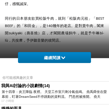
仔，感慨誠深。
同行的日本朋友欲買松阪牛肉，就到「松阪肉元祖」「BEST 
BEEF」的「和田金」，是140幾年的老店。是對賣牛肉，閣來
開sukiyaki（壽喜燒）店，才閣開農場飼牛，就是予牛啉bì-
lù，共按摩，予伊聽音樂的彼間店。
繼續閱讀
來到松阪，無食松阪牛嘛講袂得過。就到有名的「牛銀本店」
食Sukiyaki。「牛銀本店」是一間有120年歷史的賣牛肉老
你可能感興趣的文章
店，猶是維持傳統的坐佇tha-thá-mih頂食。
我與AI討論的小說劇情(14)
第十四章：炎王降臨 夜裡。 天堂工作室只剩冷氣低鳴。 堯禹舜坐在螢
Sukiyaki嘛是日本創造的一種獨有的，由專人替人客料理牛肉
幕前，盯著DreamSeed不停跳動的資料流。 門忽然被推開。 堯天
的食法，也是展現日本的「おもてなし」（款待）的精神。20
17 小時前
幾歲的時佇日本予人請過食Sukiyaki，感嘆哪會有遮爾好食的
媽媽的面具