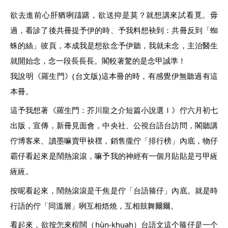
欲去進前心肝猶咧躊躇，欲送抑是莫？就想講來試看覓。毋
過，看診了後共冊提予伊的時、予我料想袂到：共冊反到「蜘
蛛的絲」彼頁，本成我是想欲念予伊聽，我就未念，主治醫生
就開始念，念一段長長長。閣較著驚的是念甲誠準！
我說明《羅生門》(台文版)這本冊的時，有感覺伊無聽過有這
本冊。
這予我想著《羅生門：芥川龍之介短篇小說選Ｉ》佇六月初七
出版，宣傳，新冊見面會，中央社、公視台語台訪問，閣聽講
佇博客來、讀墨嘛賣甲袂䆀，銷售攏佇「排行榜」內底，物仔
霸仔看起來是鬧熱滾滾，嘛予我的神經有一個月貼貼是弓甲絚
絚絚。
按呢看起來，鬧熱滾滾是干焦是佇「台語箍仔」內底。就是時
行語的佇「同溫層」咧互相焐燒，互相鼓舞爾爾。
看起來，欲按怎來楦闊（hùn-khuah）台語文這个箍仔是一个