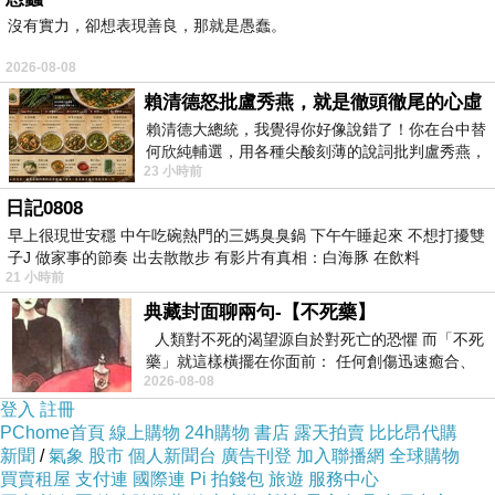
沒有實力，卻想表現善良，那就是愚蠢。
2026-08-08
賴清德怒批盧秀燕，就是徹頭徹尾的心虛
賴清德大總統，我覺得你好像說錯了！你在台中替
何欣純輔選，用各種尖酸刻薄的說詞批判盧秀燕，
23 小時前
罵她施政滿意度輸給陳其邁，甚至還說盧
日記0808
早上很現世安穩 中午吃碗熱門的三媽臭臭鍋 下午午睡起來 不想打擾雙
子J 做家事的節奏 出去散散步 有影片有真相：白海豚 在飲料
21 小時前
典藏封面聊兩句-【不死藥】
人類對不死的渴望源自於對死亡的恐懼 而「不死
藥」就這樣橫擺在你面前： 任何創傷迅速癒合、
2026-08-08
停止衰老、痛覺消失…堪
登入
註冊
PChome首頁
線上購物
24h購物
書店
露天拍賣
比比昂代購
新聞
/
氣象
股市
個人新聞台
廣告刊登
加入聯播網
全球購物
買賣租屋
支付連
國際連
Pi 拍錢包
旅遊
服務中心