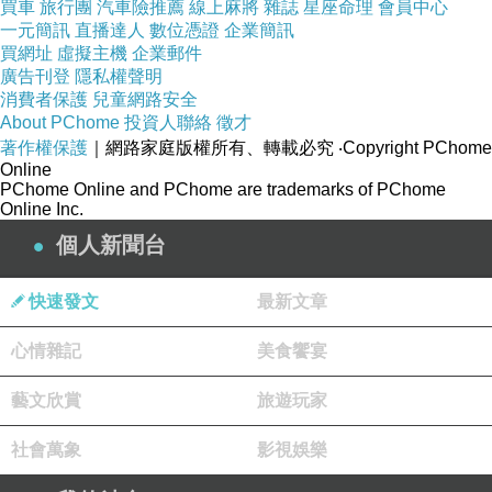
買車
旅行團
汽車險推薦
線上麻將
雜誌
星座命理
會員中心
一元簡訊
直播達人
數位憑證
企業簡訊
買網址
虛擬主機
企業郵件
廣告刊登
隱私權聲明
消費者保護
兒童網路安全
About PChome
投資人聯絡
徵才
著作權保護
｜網路家庭版權所有、轉載必究
‧Copyright PChome
Online
PChome Online and PChome are trademarks of PChome
Online Inc.
個人新聞台
快速發文
最新文章
心情雜記
美食饗宴
藝文欣賞
旅遊玩家
社會萬象
影視娛樂