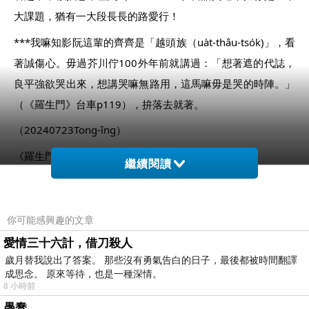
大課題，猶有一大段長長的路愛行！
***我嘛知影阮這輩的齊齊是「越頭族（ua̍t-thâu-tso̍k)」，看
著誠傷心。毋過芥川佇100外年前就講過：「想著遮的代誌，
良平強欲哭出來，想講哭嘛無路用，這馬嘛毋是哭的時陣。」
（《羅生門》台車p119），拚落去就著。
（20240723Tong-îng）
《羅生門：芥川龍之介短篇小說選Ｉ》
繼續閱讀
有聲冊---布袋戲主演的聲音演出
你可能感興趣的文章
愛情三十六計，借刀殺人
歲月替我說出了答案。 那些沒有勇氣告白的日子，最後都被時間翻譯
成思念。 原來等待，也是一種深情。
8 小時前
愚蠢