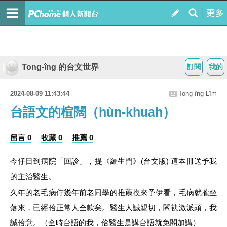
Tong-îng 的台文世界
訂閱
我的
2024-08-09 11:43:44
Tong-îng Lîm
台語文的楦闊（hùn-khuah）
留言 0
收藏 0
推薦 0
今仔日到病院「回診」，提《羅生門》(台文版) 這本冊送予我
的主治醫生。
久年的老毛病佇幾年前老同學的推薦換來予伊看，毛病就攏坐
落來，已經佮正常人仝款矣。醫生人誠親切，閣袂激派頭，我
誠佮意。（全時台語的我，佮醫生是講台語就免閣加講）