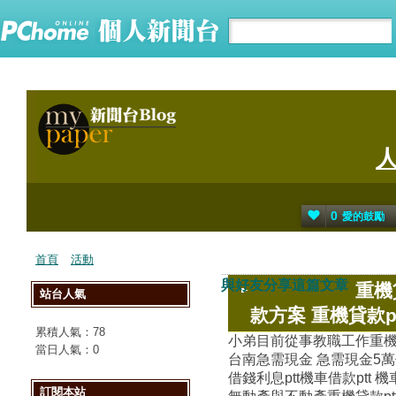
0
愛的鼓勵
首頁
活動
與好友分享這篇文章
重機
站台人氣
款方案 重機貸款pt
累積人氣：
78
小弟目前從事教職工作重機貸款
當日人氣：
0
台南急需現金 急需現金5萬
借錢利息ptt機車借款ptt
訂閱本站