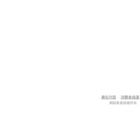
廣告刊登
消費者保護
．
．
網路家庭版權所有、轉載必究