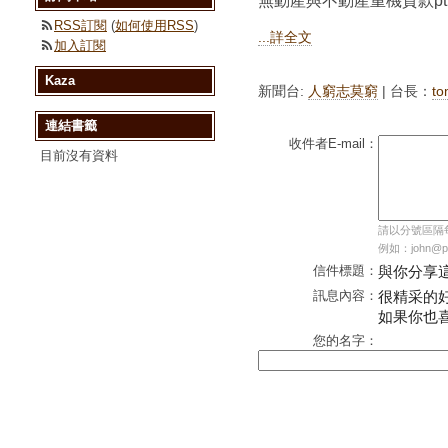
無動產與不動產重機貸款ptt
RSS訂閱
(
如何使用RSS
)
...詳全文
加入訂閱
Kaza
新聞台:
人窮志莫窮
| 台長：
t
連結書籤
收件者E-mail：
目前沒有資料
請以分號區隔每個
例如：john@pc
信件標題：
與你分享
訊息內容：
很精采的
如果你也
您的名字：