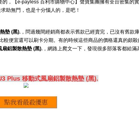
，【e-payless 百利市購物中心】聲寶集團擁有全台密集的
後求助無門，也是十分惱人的，是吧！
熱墊 (黑).
，問過幾間經銷商都表示舊款已經賣完，已沒有舊款
，不但比較便宜還可以刷卡分期。有的時候這些商品的價格還真的頗
動式風扇鋁製散熱墊 (黑).
，網路上爬文一下，發現很多部落客都給滿
er U3 Plus 移動式風扇鋁製散熱墊 (黑).