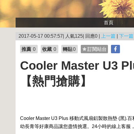
首頁
2017-05-17 00:57:57| 人氣125| 回應0 |
上一篇
|
下一篇
推薦
0
收藏
0
轉貼
0
訂閱站台
Cooler Master U
【熱門搶購】
Cooler Master U3 Plus 移動式風扇鋁製散熱墊 (黑).
百
幼長青等好康商品讓您盡情挑選。24小時的線上客服