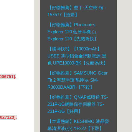
【好物推薦】墾丁-天空樹-宿 -
157577【搶購】
【好物推薦】Plantronics
Explorer 120 藍牙耳機-白
Explorer 120【先睹為快】
【燦坤快3】【10000mAh】
USEE 薄型鋁合金行動電源-黑
色 UPE10000-BK【先睹為快】
【好物推薦】SAMSUNG Gear
6751].
Fit 2 智慧手環 酷剛灰 SM-
R3600DAABRI【下殺】
【好物推薦】QNAP威聯通 TS-
231P-1G網路儲存伺服器 TS-
231P-1G【好用】
7123].
【本週熱銷】KESHIMO 液晶螢
幕清潔液(小) YR-22【下殺】