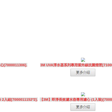
000011306].
3M UVA淨水器系列專用紫外線抗菌燈匣[710000
組[7000011152*2].
【3M】即淨長效濾水壺專用濾心 (1入裝)[700002