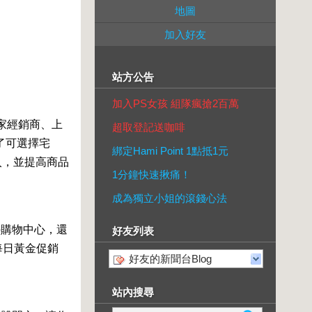
地圖
加入好友
站方公告
加入PS女孩 組隊瘋搶2百萬
千家經銷商、上
超取登記送咖啡
了可選擇宅
綁定Hami Point 1點抵1元
入，並提高商品
1分鐘快速揪痛！
成為獨立小姐的滾錢心法
o購物中心，還
好友列表
每日黃金促銷
好友的新聞台Blog
站內搜尋