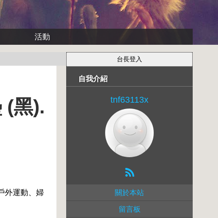
活動
自我介紹
tnf63113x
(黑).
戶外運動、婦
關於本站
留言板