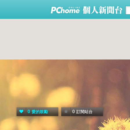
0
0
愛的鼓勵
訂閱站台