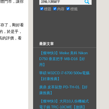
實體門市，讓你
標題
內容
標籤
庫存了，剛好看
殺的，於是乎，
高的評價，看
最新文章
【燦坤快3】Meike 美科 Nikon
D750 垂直把手 MB-D16【好
用】
華碩 M32CD i7-6700 500w電腦.
【好康推薦】
廣鼎 皮革鼠墊 PD-TH-01.【好
康推薦】
【燦坤快3】大同10人份機械式
電子鍋 TRC-10CME【搶購】