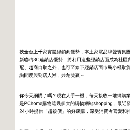
挾全台上千家實體經銷商優勢，本土家電品牌聲寶集團推
新聯晴3C連鎖店優勢，將利用這些經銷店面成為社區
配、超商自取之外，也可至線下經銷店面市民小棧取
詢問度與到店人潮，共創雙贏～
你今天網購了嗎？現在人手一機，每天接收一堆網購業
是PChome購物這幾個大的購物網站shopping
24小時提供「超殺價」的好康購，深受消費者喜愛和