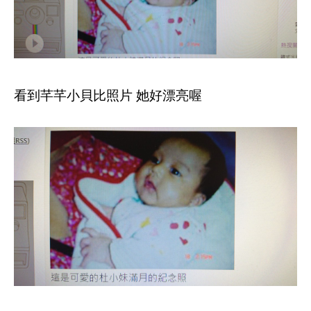
看到芊芊小貝比照片 她好漂亮喔