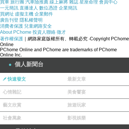
買車
旅行團
汽車險推薦
線上麻將
雜誌
星座命理
會員中心
一元簡訊
直播達人
數位憑證
企業簡訊
買網址
虛擬主機
企業郵件
廣告刊登
隱私權聲明
消費者保護
兒童網路安全
About PChome
投資人聯絡
徵才
著作權保護
｜網路家庭版權所有、轉載必究
‧Copyright PChome
Online
PChome Online and PChome are trademarks of PChome
Online Inc.
個人新聞台
又愛撒嬌的小公主
快速發文
最新文章
心情雜記
美食饗宴
藝文欣賞
旅遊玩家
社會萬象
影視娛樂