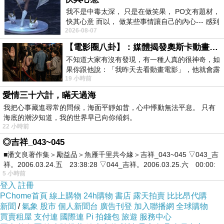
我不是中毒太深， 只是在做笑果， PO文有題材，
快其心意 而以， 做某些事情讓自己的內心--- 感到
2026-08-07
愉快。
【電影圈八卦】：媒體揭發奧斯卡動畫項目投票醜聞！好萊塢為什麼看不起動畫電影？
不知道大家有沒有發現，有一種人真的很神奇，如
果你跟他說：「我昨天去看動畫電影」，他就會露
19 小時前
出一種慈祥的微笑，然後問你是不是陪小
愛情三十六計，瞞天過海
我把心事藏進尋常的問候，海面平靜如昔，心中悸動無法平息。 只有
海底的潮汐知道，我的世界早已向你傾斜。
22 小時前
◎吉祥_043~045
■潘文良著作集＞勵益品＞魚雁千里共今緣＞吉祥_043~045 ▽043_吉
祥。2006.03.24.五 23:38:28 ▽044_吉祥。2006.03.25.六 00:00:
5 小時前
登入
註冊
PChome首頁
線上購物
24h購物
書店
露天拍賣
比比昂代購
長翹睫毛的芊芊 很像洋娃娃
新聞
/
氣象
股市
個人新聞台
廣告刊登
加入聯播網
全球購物
買賣租屋
支付連
國際連
Pi 拍錢包
旅遊
服務中心