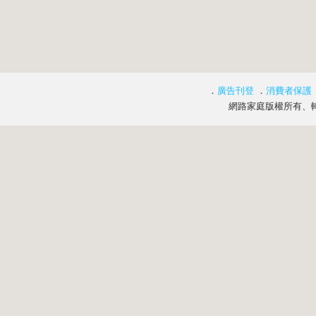
．
廣告刊登
．
消費者保護
網路家庭版權所有、轉載必究 