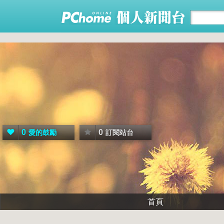
0
0
愛的鼓勵
訂閱站台
首頁