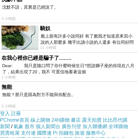
夏天就適合吃這種酸酸甜甜的甜點。
沈默不語，其實是已經說了。
彷彿跟初戀情人手牽手走在法國塞納河畔，看著
3 小時前
波光粼粼的水，有點酸、有點甜的滋味。
騎奴
脆上面有許多小說同好 有了脆我才知道原來寫小
暈染系玫瑰檸檬塔
說的人那麼多 幾乎比讀小說的人還多 有位同好問
11 小時前
了一個問題 她說為什麼高中文學獎的
好夢幻的顏色，暈染玫瑰檸檬塔加入一點覆盆莓
在我心裡你已經是騙子了........
所以呈現雙色，
Dear: 我只是隨口問了你什麼時候生日?想說獅子座的你現在八月
在希臘神話中，愛神阿佛洛狄特為了尋找她的情
了，結果出現了20，我不 可置信地看著這個
人阿多尼斯，奔跑在玫瑰花叢中時，玫瑰花的刺
1 小時前
刺破了她的手、腳、腿，鮮血滴在了白色玫瑰花
無能
無能？那只是因為對方不能與你配合。
瓣上，把白玫瑰染紅成紅玫瑰。 之後紅色玫瑰花
就成了愛情的象徵。
2 小時前
登入
這麼美的暈染系玫瑰檸檬塔，就是要跟情人一起
註冊
PChome首頁
線上購物
24h購物
書店
露天拍賣
比比昂代購
共享，你一口、我一口，見證愛情的美麗。
新聞
/
氣象
股市
個人新聞台
廣告刊登
加入聯播網
全球購物
【雙層巴斯克】：提拉米蘇巴斯
買賣租屋
支付連
國際連
Pi 拍錢包
旅遊
服務中心