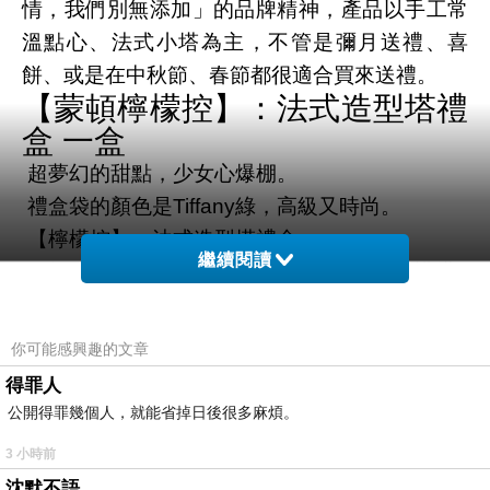
情，我們別無添加」的品牌精神，產品以手工常
溫點心、法式小塔為主，不管是彌月送禮、喜
餅、或是在中秋節、春節都很適合買來送禮。
【蒙頓檸檬控】：法式造型塔禮
盒 一盒
超夢幻的甜點，少女心爆棚。
禮盒袋的顏色是Tiffany綠，高級又時尚。
【檸檬控】：法式造型塔禮盒.
繼續閱讀
一盒9入： 經典檸檬塔6入、暈染系玫瑰檸檬塔3
入。
你可能感興趣的文章
閉眼吧經典檸檬塔
得罪人
使用屏東九如的檸檬汁，歐洲進口奶油塔皮，法
公開得罪幾個人，就能省掉日後很多麻煩。
式小塔需冷凍保存，退冰10-15分鐘後是最佳品
3 小時前
嘗口感。
沈默不語