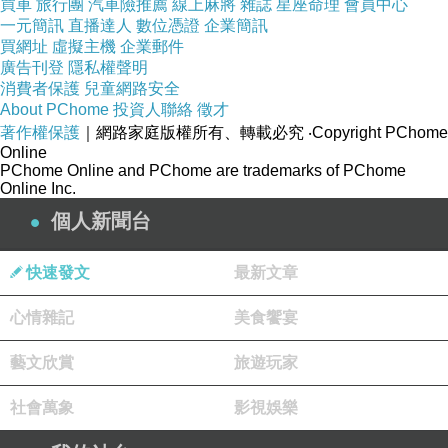
買車
旅行團
汽車險推薦
線上麻將
雜誌
星座命理
會員中心
克乳酪蛋糕
一元簡訊
直播達人
數位憑證
企業簡訊
【雙層巴斯克】提拉米蘇巴斯克乳酪蛋糕(6吋) .
買網址
虛擬主機
企業郵件
廣告刊登
隱私權聲明
消費者保護
兒童網路安全
接單後才做，減糖配方，需冷凍保存，室溫下依
About PChome
投資人聯絡
徵才
個人口感，退冰60分鐘。
著作權保護
｜網路家庭版權所有、轉載必究
‧Copyright PChome
Online
提拉米蘇巴斯克乳酪蛋糕，一個蛋糕，有雙層口
PChome Online and PChome are trademarks of PChome
Online Inc.
味。
個人新聞台
上面白色的部分是提拉米蘇蛋糕、底層是巴斯克
蛋糕，最上面撒上比利時72%的巧克力粉，跟各
快速發文
最新文章
式堅果。
雖說是雙層蛋糕，但我覺得吃起來超過三種以上
心情雜記
美食饗宴
口感與味覺的滿足。
藝文欣賞
旅遊玩家
提拉米蘇蛋糕的濕潤滑順、巴斯克蛋糕的濃厚起
司味、巧克力粉的苦甜、堅果的脆與酸甜，各種
社會萬象
影視娛樂
味道交織在口中，像是很多樂器一起演奏的交響