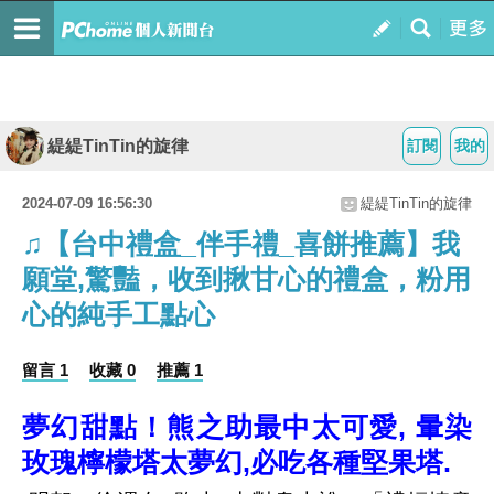
緹緹TinTin的旋律
訂閱
我的
2024-07-09 16:56:30
緹緹TinTin的旋律
♫【台中禮盒_伴手禮_喜餅推薦】我
願堂,驚豔，收到揪甘心的禮盒，粉用
心的純手工點心
留言 1
收藏 0
推薦 1
夢幻甜點！熊之助最中太可愛, 暈染
玫瑰檸檬塔太夢幻,必吃各種堅果塔.