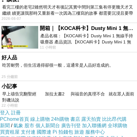
看完三樓的老宅2雖然明天才有後記其實中間到第三集有停更幾天才又
繼續 續更讓我那時又重新看一次因為三樓寫的故事 都需要沉浸且要帶
2026-08-07
有
開箱｜【KOCA科卡】Dusty Mini 1 無線手持吸塵器
產品名稱：【KOCA科卡】Dusty Mini 1 無線手持
吸塵器 產品資訊 【KOCA科卡】Dusty Mini 1 無
11 小時前
線手持吸塵器評語： 能吸、能吹兼具兩
好人品
吃苦耐勞，但生活過得卻很一般，這通常是人品好造成的。
25 分鐘前
小記事
早上禱告完翻聖經 加拉太書2 與福音的真理不合 就在眾人面前
對磯法說
22 小時前
登入
註冊
先給大家看看爺拍的日本第一名的「草津溫
PChome首頁
線上購物
24h購物
書店
露天拍賣
比比昂代購
泉」，真是美翻了。
新聞
/
氣象
股市
個人新聞台
廣告刊登
加入聯播網
全球購物
買賣租屋
支付連
國際連
Pi 拍錢包
旅遊
服務中心