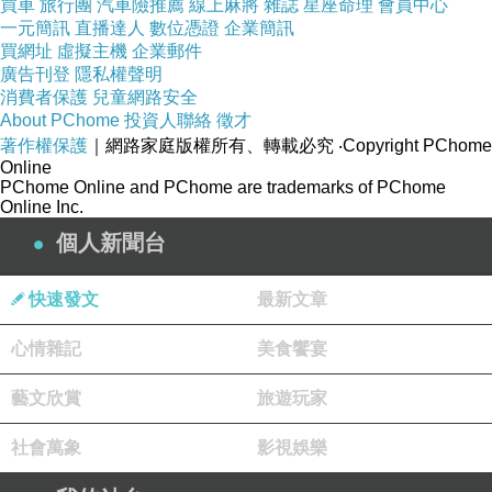
買車
旅行團
汽車險推薦
線上麻將
雜誌
星座命理
會員中心
一元簡訊
直播達人
數位憑證
企業簡訊
買網址
虛擬主機
企業郵件
廣告刊登
隱私權聲明
消費者保護
兒童網路安全
About PChome
投資人聯絡
徵才
著作權保護
｜網路家庭版權所有、轉載必究
‧Copyright PChome
Online
PChome Online and PChome are trademarks of PChome
Online Inc.
個人新聞台
快速發文
最新文章
心情雜記
美食饗宴
藝文欣賞
旅遊玩家
社會萬象
影視娛樂