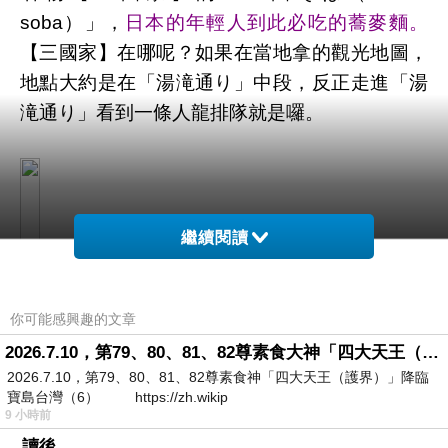
soba）」，
日本的年輕人到此必吃的蕎麥麵。
【三國家】在哪呢？如果在當地拿的觀光地圖，
地點大約是在「湯滝通り」中段，反正走進「湯
滝通り」看到一條人龍排隊就是囉。
繼續閱讀
你可能感興趣的文章
2026.7.10，第79、80、81、82尊素食大神「四大天王（護界）」降臨寶島台灣（6）
2026.7.10，第79、80、81、82尊素食神「四大天王（護界）」降臨
寶島台灣（6） https://zh.wikip
9 小時前
。讀後。