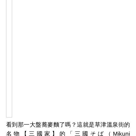
看到那一大盤蕎麥麵了嗎？這就是草津溫泉街的
名物【三國家】的「三國そば（Mikuni