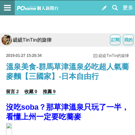
緹緹TinTin的旋律
訂閱
我的
2019-01-27 15:20:34
緹緹TinTin的旋律
溫泉美食-群馬草津溫泉必吃超人氣蕎
麥麵【三國家】-日本自由行
留言 2
收藏 0
推薦 9
沒吃soba？那草津溫泉只玩了一半，
看懂上州一定要吃蕎麥