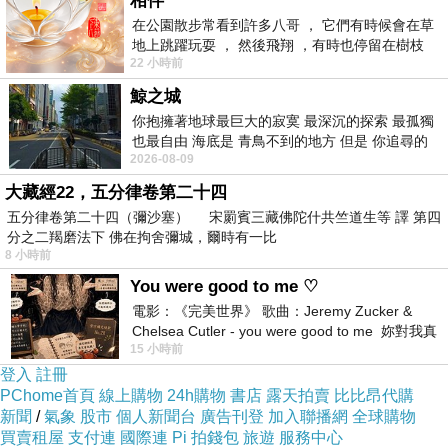
相伴
將
《周易》
+
《爻辭》
+
「十翼」
，就是五經之首
在公園散步常看到許多八哥 ， 它們有時候會在草
地上跳躍玩耍 ， 然後飛翔 ，有時也停留在樹枝
《易經》。
22 小時前
上，它們身軀是咖啡色的，鳥喙是黃色
鯨之城
你抱擁著地球最巨大的寂寞 最深沉的探索 最孤獨
也最自由 海底是 青鳥不到的地方 但是 你追尋的
2026-08-09
幸福 可以比珍珠更
地板上刻出64卦象，
大藏經22，五分律卷第二十四
這張照片就能看到「易有太極，是生兩儀。兩儀
五分律卷第二十四（彌沙塞） 宋罽賓三藏佛陀什共竺道生等 譯 第四
生四象，四象生八卦......」
分之二羯磨法下 佛在拘舍彌城，爾時有一比
8 小時前
You were good to me ♡
解釋一下：
電影：《完美世界》 歌曲：Jeremy Zucker &
天下是太極，太極分陰陽，陰陽是
兩儀
，兩兩組
Chelsea Cutler - you were good to me 妳對我真
15 小時前
好 因
合成四象，四象配陰陽衍生八卦，八卦相互排列
登入
註冊
成64掛，一掛有六爻，總共有384爻辭。
PChome首頁
線上購物
24h購物
書店
露天拍賣
比比昂代購
在周易之中，始於「乾」(六個一)、終於「未
新聞
/
氣象
股市
個人新聞台
廣告刊登
加入聯播網
全球購物
買賣租屋
支付連
國際連
Pi 拍錢包
旅遊
服務中心
濟」，