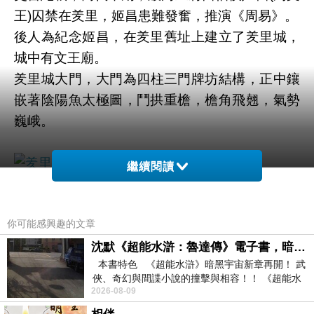
王)囚禁在羑里，姬昌患難發奮，推演
《周易》
。
後人為紀念姬昌，在羑里舊址上建立了
羑里
城，
城中有文王廟。
羑里城大門
，大門為四柱三門牌坊結構，正中鑲
嵌著陰陽魚太極圖，鬥拱重檐，檐角飛翹，氣勢
巍峨。
繼續閱讀
羑里城可算是《周易》的發源地，
周文王在羑里被幽禁的漫長歲月裡，推演了64
你可能感興趣的文章
卦。
「易」淵遠流長，八卦早在三皇五帝之前就有，
沈默《超能水滸：魯達傳》電子書，暗黑宇宙新章，一一五年八月璀璨上架！
本書特色 《超能水滸》暗黑宇宙新章再開！ 武
文王
推演64卦
寫出包含〈
上經〉、〈下經〉的
俠、奇幻與間諜小說的撞擊與相容！！ 《超能水
《周易》
，文王之弟周公寫作《爻辭》，春秋時
2026-08-09
滸》系列第四部
代的人闡述
《周易》
寫了
「十翼」
，