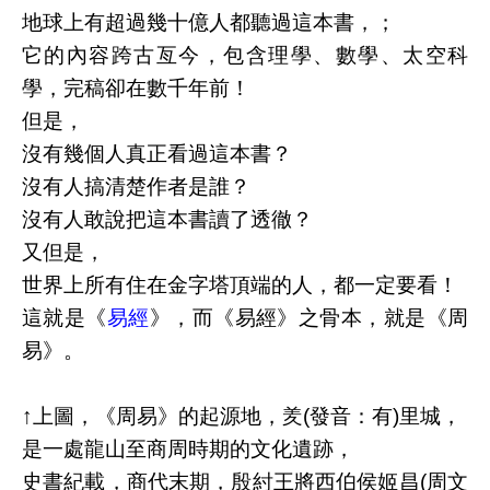
地球上有超過幾十億人都聽過這本書，；
它的內容跨古亙今，包含理學、數學、太空科
學，
完稿卻在
數千年前！
但是，
沒有幾個人真正看過這本書？
沒有人搞清楚作者是誰？
沒有人敢說把這本書讀了透徹？
又但是，
世界上所有住在金字塔頂端的人，都一定要看！
這就是《
易經
》，而
《易經》
之骨本，就是《周
易》。
↑上圖，
《周易》
的起源地，羑(發音：有)里城，
是一處龍山至商周時期的文化遺跡，
史書紀載，商代末期，殷紂王將西伯侯姬昌(周文