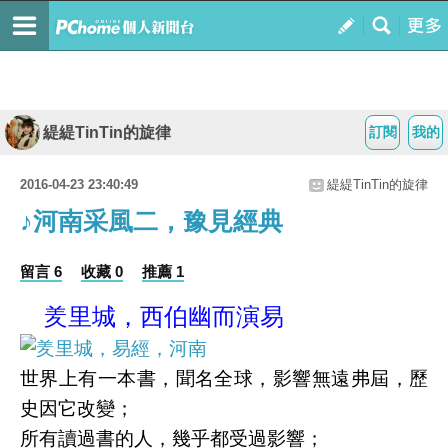
緹緹TinTin的旋律
訂閱
我的
2016-04-23 23:40:49
緹緹TinTin的旋律
♪河南采風二，豫見經典
留言 6
收藏 0
推薦 1
羑里城，西伯幽而演易
世界上有一本書，聞名全球，影響無遠弗屆，歷
史因它改變；
所有讀過書的人，幾乎都受過影響；