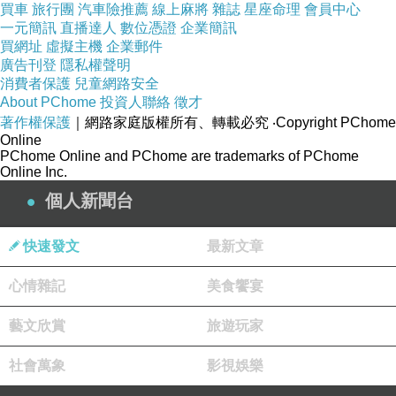
買車
旅行團
汽車險推薦
線上麻將
雜誌
星座命理
會員中心
一元簡訊
直播達人
數位憑證
企業簡訊
買網址
虛擬主機
企業郵件
但是照片中卻是第四卦「蒙」跟「未濟」在一
廣告刊登
隱私權聲明
起？
消費者保護
兒童網路安全
About PChome
投資人聯絡
徵才
著作權保護
｜網路家庭版權所有、轉載必究
‧Copyright PChome
AND...八卦依卦象有相對的自然現象與方位，然
Online
後有相對的八種動物，但是跟12生肖不直接相
PChome Online and PChome are trademarks of PChome
Online Inc.
關，所以太極不會用12生肖圍繞著，
照片中
看到
個人新聞台
兩者混一起？
只能自我安慰，事情沒有圓滿
，堅持有其盡
、疏
快速發文
最新文章
漏處處有。
心情雜記
美食饗宴
想用簡單的方式理解易經，可以上網去看《尋龍
藝文欣賞
旅遊玩家
訣》這部電影。
社會萬象
影視娛樂