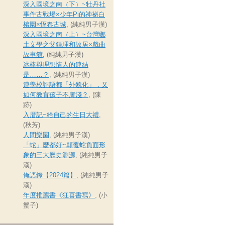
深入國境之南（下）~牡丹社
事件古戰場×少年Pi的神祕白
榕園×恆春古城
, (純純男子漢)
深入國境之南（上）~台灣鄉
土文學之父鍾理和故居×戲曲
故事館
, (純純男子漢)
冰棒與理想情人的連結
是……？
, (純純男子漢)
連學校評語都「外貌化」，又
如何教育孩子不膚淺？
, (陳
跡)
入厝記~給自己的生日大禮
,
(秋芳)
人間樂園
, (純純男子漢)
「蛇」麼都好~顛覆蛇負面形
象的三大歷史淵源
, (純純男子
漢)
俺語錄【2024篇】
, (純純男子
漢)
年度推薦書《狂喜書寫》
, (小
蟹子)