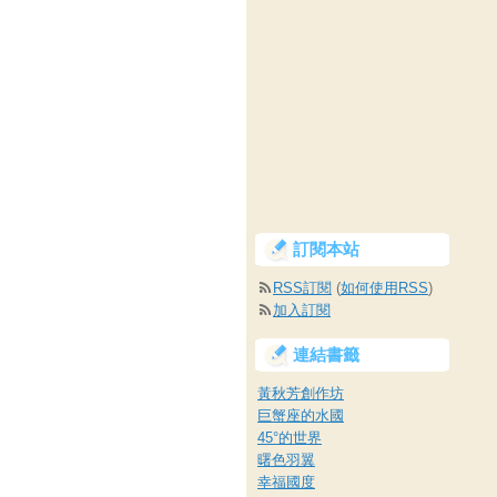
訂閱本站
RSS訂閱
(
如何使用RSS
)
加入訂閱
連結書籤
黃秋芳創作坊
巨蟹座的水國
45°的世界
曙色羽翼
幸福國度