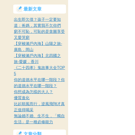
最新文章
出生即欠債？孩子一定要知
道：爸媽，其實我不欠你們
窮不可恥，可恥的是貪圖享受
又愛哭窮
【穿梭瀨戶內海】山陽之旅-
廣島．岡山
【穿梭瀨戶內海】北四國之
旅-愛媛．香川
《二十四孝》鬼故事大全TOP
5
你的道德水平在哪一階段？你
的道德水平在哪一階段？
你想成為怎樣的大人？
優質進化
比起順風而行，逆風飛翔才真
正值得喝采
無論婚不婚、生不生，「獨自
生活」是一種必修能力
文章分類