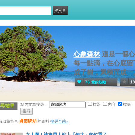
心象森林
這是一個心
每一點滴，在心底留
成了樹，累積而成一
76
18
愛的鼓勵
站內文章搜尋：
標題
內容
標籤
尋結果
貞節牌坊
到1筆符合
的資料
搜尋全站»
女人啊！該換男人站上「偉大」的位置了