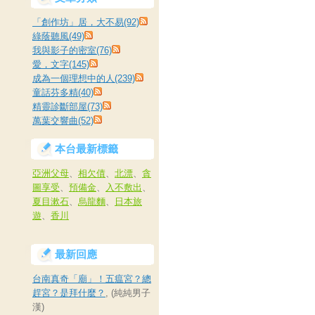
「創作坊」居，大不易(92)
綠蔭聽風(49)
我與影子的密室(76)
愛，文字(145)
成為一個理想中的人(239)
童話芬多精(40)
精靈診斷部屋(73)
萬葉交響曲(52)
本台最新標籤
亞洲父母
、
相欠債
、
北漂
、
貪
圖享受
、
預備金
、
入不敷出
、
夏目漱石
、
烏龍麵
、
日本旅
遊
、
香川
最新回應
台南真奇「廟」！五瘟宮？總
趕宮？是拜什麼？
, (純純男子
漢)