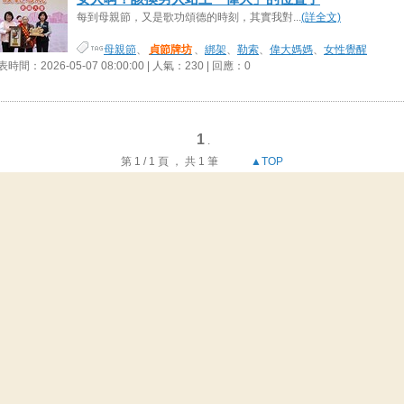
每到母親節，又是歌功頌德的時刻，其實我對...
(詳全文)
母親節
、
貞節牌坊
、
綁架
、
勒索
、
偉大媽媽
、
女性覺醒
時間：2026-05-07 08:00:00 | 人氣：230 | 回應：0
1
.
第 1 / 1 頁 ， 共 1 筆
▲TOP