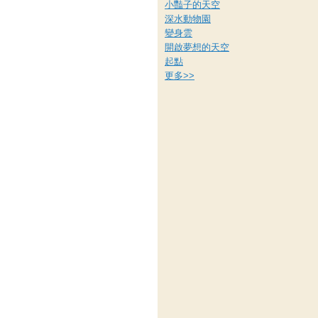
小豔子的天空
深水動物園
變身雲
開啟夢想的天空
起點
更多
>>