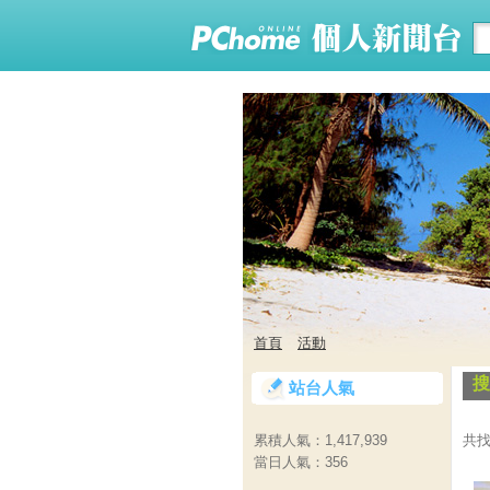
首頁
活動
搜
站台人氣
共找
累積人氣：
1,417,939
當日人氣：
356