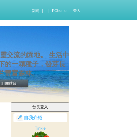
|
|
|
新聞
PChome
登入
靈交流的園地。 生活中
下的一顆種子，發芽長
片豐富森林。
訂閱站台
自我介紹
Tinkle