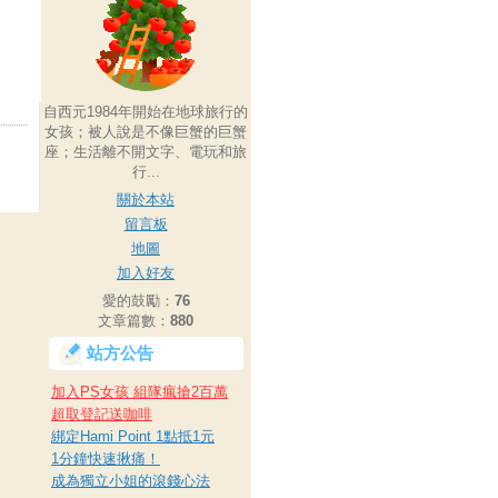
自西元1984年開始在地球旅行的
女孩；被人說是不像巨蟹的巨蟹
座；生活離不開文字、電玩和旅
行...
關於本站
留言板
地圖
加入好友
愛的鼓勵：
76
文章篇數：
880
站方公告
加入PS女孩 組隊瘋搶2百萬
超取登記送咖啡
綁定Hami Point 1點抵1元
1分鐘快速揪痛！
成為獨立小姐的滾錢心法