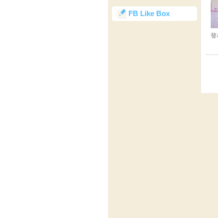
FB Like Box
發表