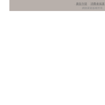
廣告刊登
消費者保護
．
．
網路家庭版權所有、轉載必究