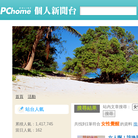
首頁
活動
站內文章搜尋：
搜尋結果
站台人氣
女性覺醒
共找到1筆符合
的資料
搜
累積人氣：
1,417,745
當日人氣：
162
女人啊！該換