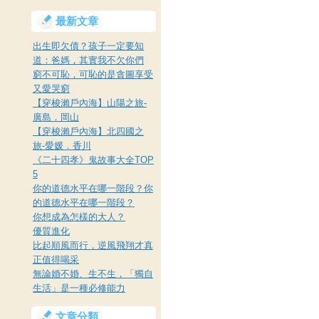
最新文章
出生即欠債？孩子一定要知
道：爸媽，其實我不欠你們
窮不可恥，可恥的是貪圖享受
又愛哭窮
【穿梭瀨戶內海】山陽之旅-
廣島．岡山
【穿梭瀨戶內海】北四國之
旅-愛媛．香川
《二十四孝》鬼故事大全TOP
5
你的道德水平在哪一階段？你
的道德水平在哪一階段？
你想成為怎樣的大人？
優質進化
比起順風而行，逆風飛翔才真
正值得喝采
無論婚不婚、生不生，「獨自
生活」是一種必修能力
文章分類