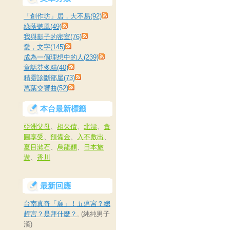
「創作坊」居，大不易(92)
綠蔭聽風(49)
我與影子的密室(76)
愛，文字(145)
成為一個理想中的人(239)
童話芬多精(40)
精靈診斷部屋(73)
萬葉交響曲(52)
本台最新標籤
亞洲父母
、
相欠債
、
北漂
、
貪
圖享受
、
預備金
、
入不敷出
、
夏目漱石
、
烏龍麵
、
日本旅
遊
、
香川
最新回應
台南真奇「廟」！五瘟宮？總
趕宮？是拜什麼？
, (純純男子
漢)