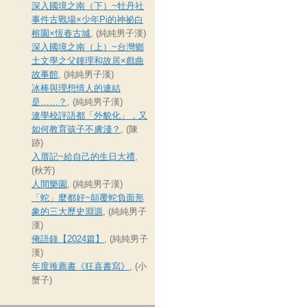
深入國境之南（下）~牡丹社
事件古戰場×少年Pi的神祕白
榕園×恆春古城
, (純純男子漢)
深入國境之南（上）~台灣鄉
土文學之父鍾理和故居×戲曲
故事館
, (純純男子漢)
冰棒與理想情人的連結
是……？
, (純純男子漢)
連學校評語都「外貌化」，又
如何教育孩子不膚淺？
, (陳
跡)
入厝記~給自己的生日大禮
,
(秋芳)
人間樂園
, (純純男子漢)
「蛇」麼都好~顛覆蛇負面形
象的三大歷史淵源
, (純純男子
漢)
俺語錄【2024篇】
, (純純男子
漢)
年度推薦書《狂喜書寫》
, (小
蟹子)