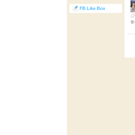
FB Like Box
發表