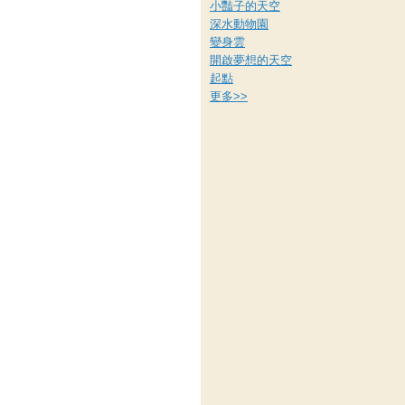
小豔子的天空
深水動物園
變身雲
開啟夢想的天空
起點
更多
>>