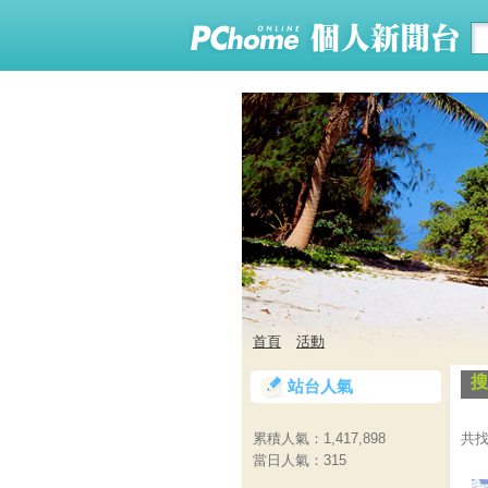
首頁
活動
搜
站台人氣
共找
累積人氣：
1,417,898
當日人氣：
315