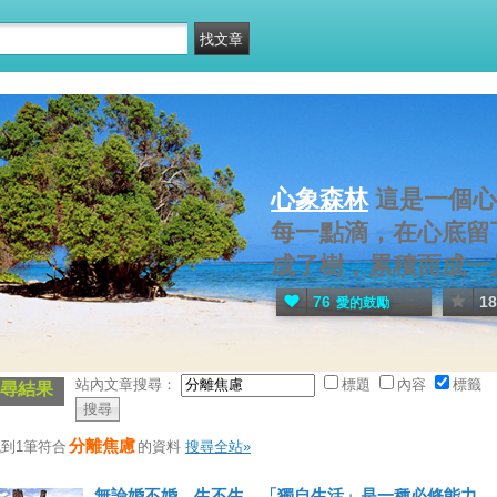
心象森林
這是一個心
每一點滴，在心底留
成了樹，累積而成一
76
18
愛的鼓勵
站內文章搜尋：
標題
內容
標籤
尋結果
分離焦慮
到1筆符合
的資料
搜尋全站»
無論婚不婚、生不生，「獨自生活」是一種必修能力