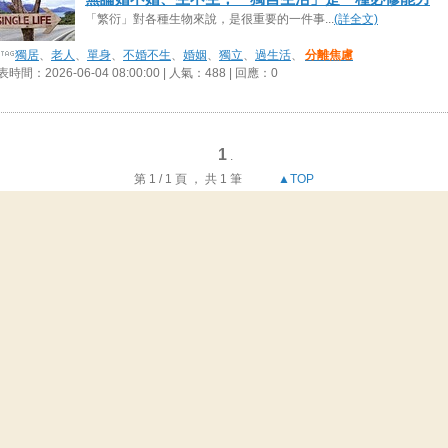
「繁衍」對各種生物來說，是很重要的一件事...
(詳全文)
獨居
、
老人
、
單身
、
不婚不生
、
婚姻
、
獨立
、
過生活
、
分離焦慮
時間：2026-06-04 08:00:00 | 人氣：488 | 回應：0
1
.
第 1 / 1 頁 ， 共 1 筆
▲TOP