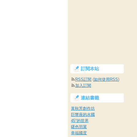
訂閱本站
RSS訂閱
(
如何使用RSS
)
加入訂閱
連結書籤
黃秋芳創作坊
巨蟹座的水國
45°的世界
曙色羽翼
幸福國度