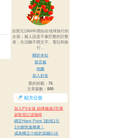
自西元1984年開始在地球旅行的
女孩；被人說是不像巨蟹的巨蟹
座；生活離不開文字、電玩和旅
行...
關於本站
留言板
地圖
加入好友
愛的鼓勵：
76
文章篇數：
880
站方公告
加入PS女孩 組隊瘋搶2百萬
超取登記送咖啡
綁定Hami Point 1點抵1元
1分鐘快速揪痛！
成為獨立小姐的滾錢心法