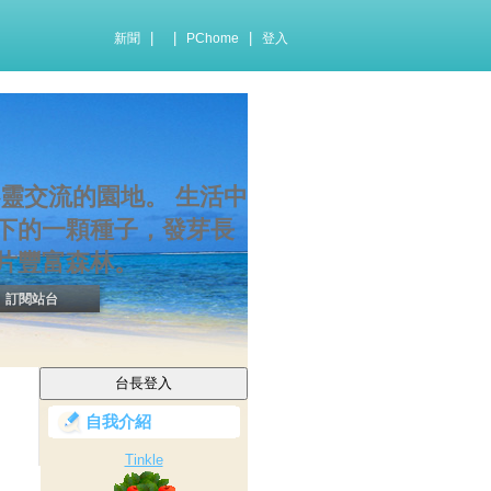
|
|
|
新聞
PChome
登入
靈交流的園地。 生活中
下的一顆種子，發芽長
片豐富森林。
訂閱站台
自我介紹
Tinkle