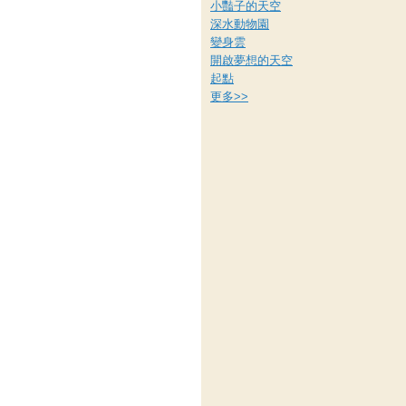
小豔子的天空
深水動物園
變身雲
開啟夢想的天空
起點
更多
>>