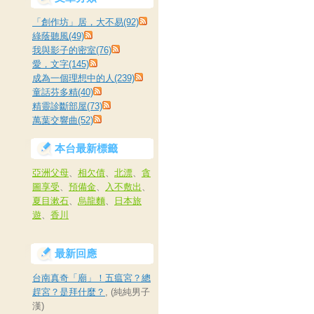
「創作坊」居，大不易(92)
綠蔭聽風(49)
我與影子的密室(76)
愛，文字(145)
成為一個理想中的人(239)
童話芬多精(40)
精靈診斷部屋(73)
萬葉交響曲(52)
本台最新標籤
亞洲父母
、
相欠債
、
北漂
、
貪
圖享受
、
預備金
、
入不敷出
、
夏目漱石
、
烏龍麵
、
日本旅
遊
、
香川
最新回應
台南真奇「廟」！五瘟宮？總
趕宮？是拜什麼？
, (純純男子
漢)