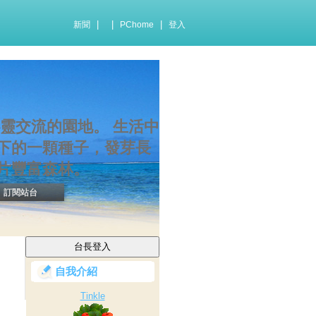
|
|
|
新聞
PChome
登入
靈交流的園地。 生活中
下的一顆種子，發芽長
片豐富森林。
訂閱站台
自我介紹
Tinkle