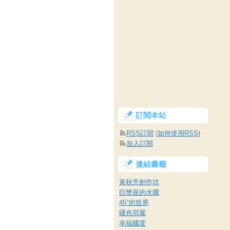
訂閱本站
RSS訂閱
(
如何使用RSS
)
加入訂閱
連結書籤
黃秋芳創作坊
巨蟹座的水國
45°的世界
曙色羽翼
幸福國度