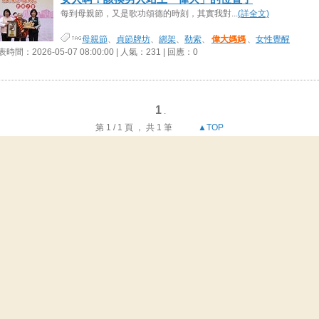
每到母親節，又是歌功頌德的時刻，其實我對...
(詳全文)
母親節
、
貞節牌坊
、
綁架
、
勒索
、
偉大媽媽
、
女性覺醒
時間：2026-05-07 08:00:00 | 人氣：231 | 回應：0
1
.
第 1 / 1 頁 ， 共 1 筆
▲TOP