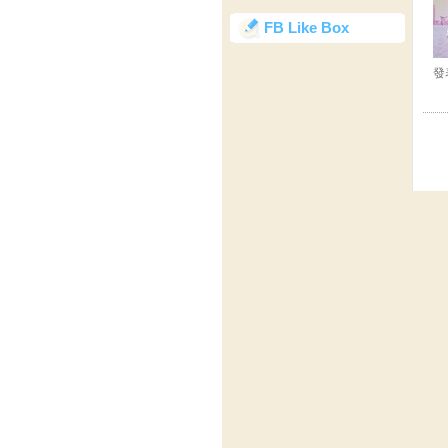
FB Like Box
發表