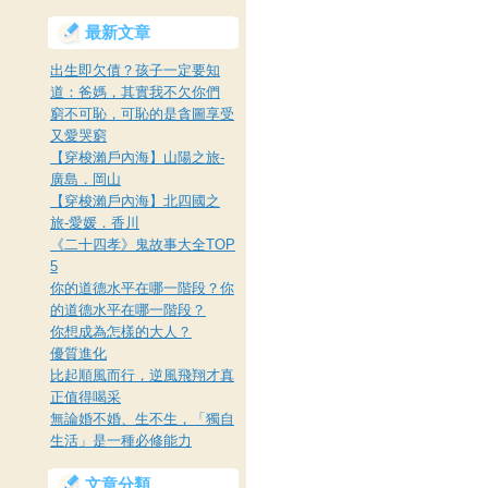
最新文章
出生即欠債？孩子一定要知
道：爸媽，其實我不欠你們
窮不可恥，可恥的是貪圖享受
又愛哭窮
【穿梭瀨戶內海】山陽之旅-
廣島．岡山
【穿梭瀨戶內海】北四國之
旅-愛媛．香川
《二十四孝》鬼故事大全TOP
5
你的道德水平在哪一階段？你
的道德水平在哪一階段？
你想成為怎樣的大人？
優質進化
比起順風而行，逆風飛翔才真
正值得喝采
無論婚不婚、生不生，「獨自
生活」是一種必修能力
文章分類