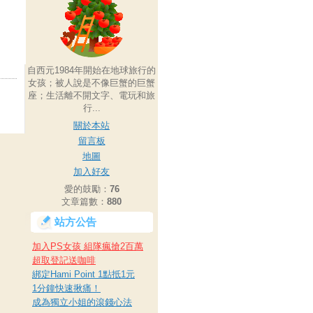
自西元1984年開始在地球旅行的
女孩；被人說是不像巨蟹的巨蟹
座；生活離不開文字、電玩和旅
行...
關於本站
留言板
地圖
加入好友
愛的鼓勵：
76
文章篇數：
880
站方公告
加入PS女孩 組隊瘋搶2百萬
超取登記送咖啡
綁定Hami Point 1點抵1元
1分鐘快速揪痛！
成為獨立小姐的滾錢心法