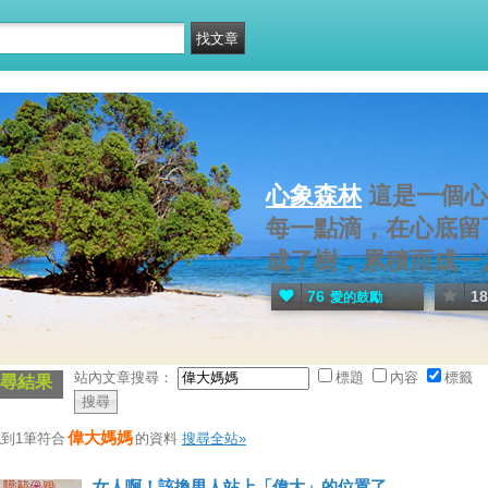
心象森林
這是一個心
每一點滴，在心底留
成了樹，累積而成一
76
18
愛的鼓勵
站內文章搜尋：
標題
內容
標籤
尋結果
偉大媽媽
到1筆符合
的資料
搜尋全站»
女人啊！該換男人站上「偉大」的位置了