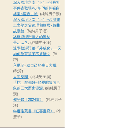
深入國境之南（下）~牡丹社
事件古戰場×少年Pi的神祕白
榕園×恆春古城
, (純純男子漢)
深入國境之南（上）~台灣鄉
土文學之父鍾理和故居×戲曲
故事館
, (純純男子漢)
冰棒與理想情人的連結
是……？
, (純純男子漢)
連學校評語都「外貌化」，又
如何教育孩子不膚淺？
, (陳
跡)
入厝記~給自己的生日大禮
,
(秋芳)
人間樂園
, (純純男子漢)
「蛇」麼都好~顛覆蛇負面形
象的三大歷史淵源
, (純純男子
漢)
俺語錄【2024篇】
, (純純男子
漢)
年度推薦書《狂喜書寫》
, (小
蟹子)