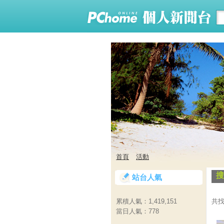
首頁
活動
搜
站台人氣
共找
累積人氣：
1,419,151
當日人氣：
778