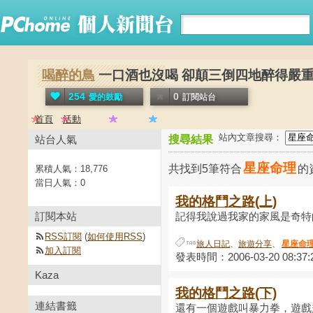
喝醉的鳥
一口酒也沒喝 卻顛三倒四地醉得嚴重 唉..
254
0
愛的鼓勵
訂閱站台
首頁
活動
站內文章搜尋：
站台人氣
搜尋結果
星座命理
共找到5筆符合
的
累積人氣：
18,776
當日人氣：
0
我的格鬥之路(上)
訂閱本站
記得我說過我家的家風是奇特的
RSS訂閱
(
如何使用RSS
)
旅人日記
、
旅遊分享
、
星座命
加入訂閱
發表時間：2006-03-20 08:37:
Kaza
我的格鬥之路(下)
連結書籤
還有一個遊戲叫暴力拳，遊戲規