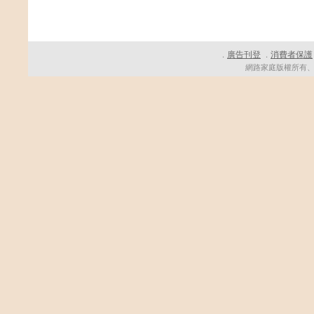
廣告刊登
消費者保護
．
．
網路家庭版權所有、轉載必究