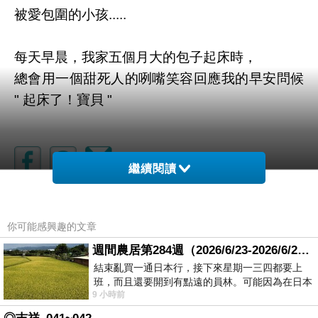
被愛包圍的小孩.....
每天早晨，我家五個月大的包子起床時，
總會用一個甜死人的咧嘴笑容回應我的早安問候
" 起床了！寶貝 "
繼續閱讀
你可能感興趣的文章
週間農居第284週（2026/6/23-2026/6/24) 夏至 金黃稻浪洋溢豐收喜悅
結束亂買一通日本行，接下來星期一三四都要上
班，而且還要開到有點遠的員林。可能因為在日本
9 小時前
花不少錢，星期一出門上班時，心裡沒有一