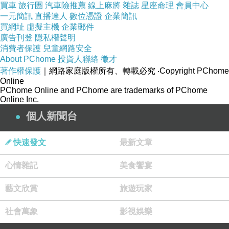
買車
旅行團
汽車險推薦
線上麻將
雜誌
星座命理
會員中心
一元簡訊
直播達人
數位憑證
企業簡訊
買網址
虛擬主機
企業郵件
廣告刊登
隱私權聲明
消費者保護
兒童網路安全
About PChome
投資人聯絡
徵才
著作權保護
｜網路家庭版權所有、轉載必究
‧Copyright PChome
Online
PChome Online and PChome are trademarks of PChome
Online Inc.
個人新聞台
快速發文
最新文章
心情雜記
美食饗宴
藝文欣賞
旅遊玩家
社會萬象
影視娛樂