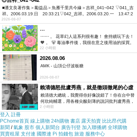
◎吉祥_041~042
beatleswang
■潘文良著作集＞勵益品＞魚雁千里共今緣＞吉祥_041~042 ▽041_吉
2010-10-02 10:56:59
祥。2006.03.19.日 20:33:21▽042_吉祥。2006.03.20.一 13:47:2
沒有小孩的人難以體會
2026-08-07
如我
…
只能從字裡行間
⋯⋯ 。 花草幻人這系列很有趣！ 會持續玩下去！
想像體會
🧡 。 🐻 毒油事件後，我很在意之後用油的採買。
22 小時前
前天購買了我之前就很愛
2026.08.06
AMK - 山頂公仔波板糖
2026-08-07
賴清德怒批盧秀燕，就是徹頭徹尾的心虛
賴清德大總統，我覺得你好像說錯了！你在台中替
何欣純輔選，用各種尖酸刻薄的說詞批判盧秀燕，
2 小時前
罵她施政滿意度輸給陳其邁，甚至還說盧
登入
註冊
PChome首頁
線上購物
24h購物
書店
露天拍賣
比比昂代購
新聞
/
氣象
股市
個人新聞台
廣告刊登
加入聯播網
全球購物
買賣租屋
支付連
國際連
Pi 拍錢包
旅遊
服務中心