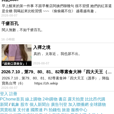
聯絡，在這邊可以看到小包子變成大包子的狀況，
早上醒來的第一件事 不跟早餐店阿姨們聊幾句 很不習慣 她們的紅茶還
包子媽媽要努力點，常常紀錄下生活所聞所感，讓
是全糖 我喝起來比較習慣 ~~~ 《偷偷藏不住》 越看越有趣，
再台灣頭的阿姨也可以分享你們的快樂與感動～～
2026-08-07
千瘡百孔
閱人無數，不如千瘡百孔。
16 小時前
入禪之境
真的， 太靠近， 我也尿不出。
2026-08-07
2026.7.10，第79、80、81、82尊素食大神「四大天王（護界）」降臨寶島台灣（6）
2026.7.10，第79、80、81、82尊素食神「四大天王（護界）」降臨
寶島台灣（6） https://zh.wikip
2026-08-07
登入
註冊
PChome首頁
線上購物
24h購物
書店
露天拍賣
比比昂代購
新聞
/
氣象
股市
個人新聞台
廣告刊登
加入聯播網
全球購物
買賣租屋
支付連
國際連
Pi 拍錢包
旅遊
服務中心