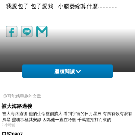
我愛包子 包子愛我 小腦萎縮算什麼.............
繼續閱讀
你可能感興趣的文章
(悄悄話)
被大海路過後
2011-11-24 15:41:38
被大海路過後 他的生命整個擴大 看到宇宙的日月星辰 有風有歌有浪有
風暴 靈魂卻極其安靜 因為他一直在聆聽 千萬道拍打而來的
Szu-Hsien
2 小時前
2010-09-12 22:37:11
我又到這邊來看你們一家子了，除了打電話
日記0807