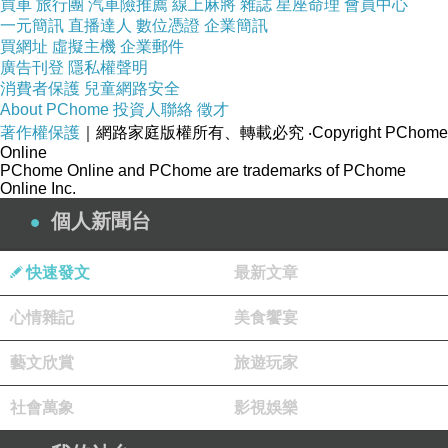
買車
旅行團
汽車險推薦
線上麻將
雜誌
星座命理
會員中心
一元簡訊
直播達人
數位憑證
企業簡訊
買網址
虛擬主機
企業郵件
廣告刊登
隱私權聲明
消費者保護
兒童網路安全
About PChome
投資人聯絡
徵才
著作權保護
｜網路家庭版權所有、轉載必究
‧Copyright PChome
Online
PChome Online and PChome are trademarks of PChome
Online Inc.
個人新聞台
快速發文
最新文章
心情雜記
美食饗宴
藝文欣賞
旅遊玩家
社會萬象
影視娛樂