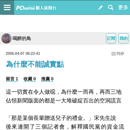
喝醉的鳥
訂閱
我的
2006-04-07 08:22:41
阿婷
為什麼不能誠實點
留言 1
收藏 0
推薦 0
這一切實在令人做噁，為什麼一而再，再而三地
佔領新聞版面的都是一大堆破綻百出的空洞謊言
「那是某個長輩贈送兒子的禮金。」宋先生說
後來連開了三個記者會，解釋國民黨的資金流