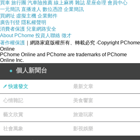
買車
旅行團
汽車險推薦
線上麻將
雜誌
星座命理
會員中心
闊論。
一元簡訊
直播達人
數位憑證
企業簡訊
買網址
虛擬主機
企業郵件
廣告刊登
隱私權聲明
如果連強姦菲傭都能歸罪於政治陰謀，還有什麼
消費者保護
兒童網路安全
謊話政客說不出來呢？
About PChome
投資人聯絡
徵才
著作權保護
｜網路家庭版權所有、轉載必究
‧Copyright PChome
把握一個原則：不管是藍綠，只要出現在新聞上
Online
的政客就沒有半句真話。
PChome Online and PChome are trademarks of PChome
Online Inc.
個人新聞台
所以，下次看新聞時，就當作觀賞一場政客們的
說謊大賽，還可以評論誰的說謊技巧佳，誰的說
快速發文
最新文章
謊態度好，如此一來看新聞就變得有趣多了。
心情雜記
美食饗宴
藝文欣賞
旅遊玩家
社會萬象
影視娛樂