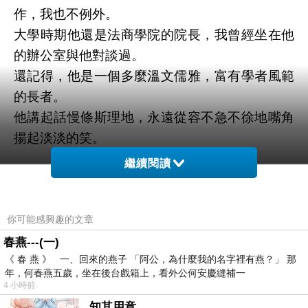
作，我也不例外。
大學時期他還是法商學院的院長，我曾經坐在他
的辦公室與他對談過。
還記得，他是一個多麼溫文儒雅，富有學者風範
的長者。
他講起話慢條斯理地，永遠從容不急不徐地嘴角
揚起淡淡的笑。
繼續閱讀
為了一個謊話，一轉身卻成了個斯文敗類、道貌
岸然的偽君子。
真的是何苦來哉！
你可能感興趣的文章
春燕---(一)
《 春 燕 》 一、回來的燕子 「阿公，為什麼我的名字裡有燕？」 那
我想，這一群沉溺在權力裡的人們，早就忘記什
年，何春燕五歲，坐在後台戲箱上，看外公何安慶縫補一
麼叫做誠實。
4 小時前
完全忘記了只有誠實的態度，才能贏得人們真正
知其用意