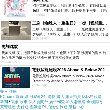
的尊敬。
招呼完後看著妳， 發現眼神又偏移， 有時像是看
胸肌， 有時像是看肚臍。 眼神刻意不交集， 對視
因為他們的所有財富和名聲地位，全是由一個個
16 小時前
視線不對齊， 讓我很難不
的謊話所騙來的。
二刷《蜘蛛人：重生日》：從《狸想世界》到《怪奇物語》
毛澤東說過：謊話說一百次、一千次、一萬次，
二刷《蜘蛛人：重生日》。.一，最終北美週末票
房成績，《蜘蛛人：重生日》收入高於預期，打破
謊話就會變成真的。
2026-08-05
《復仇者聯盟：終局之戰》記錄，成為
說謊的最高境界，就是謊話說到連自己都相信。
雋刻沈默
雋刻沈默 夜，把影子拉成沈默 燈關上 也關上了對話 沸騰過的海水 終
面對所有狗屁倒灶的骯髒事，所有政客的一慣技
於在礁石的懷抱中冷卻 结成一層 不再有起伏的鹽海
2026-08-05
倆就是：
電影鯊籠絕境2026 Above & Below 2026 Movie
一、絕對打死不認帳。
電影鯊籠絕境2026 Above & Below 2026 Movie
二、有確切證據出現，一概否認，指稱是對手抹
Directed by Jesse V. Johnson Written by Tony
2026-08-05
Giordano Starring Laura Maran
黑。
登入
註冊
三、司法判決確定後，只要推說是政治迫害，司
PChome首頁
線上購物
24h購物
書店
露天拍賣
比比昂代購
法不公，然後繼續上訴。
新聞
/
氣象
股市
個人新聞台
廣告刊登
加入聯播網
全球購物
買賣租屋
支付連
國際連
Pi 拍錢包
旅遊
服務中心
四、等到新聞熱度消失，又可以清清白白地高談