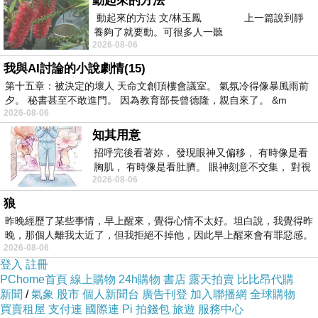
動起來的方法
動起來的方法 文/林玉鳳 上一篇說到靜
養夠了就要動。可很多人一聽
柳暗花明
上一篇：
2026-08-06
我與AI討論的小說劇情(15)
第十五章：被決定的壞人 天命文創頂樓會議室。 氣氛冷得像暴風雨前
夕。 秘書甚至不敢進門。 因為教育部長曾德隆，親自來了。 &m
2026-08-06
知其用意
招呼完後看著妳， 發現眼神又偏移， 有時像是看
胸肌， 有時像是看肚臍。 眼神刻意不交集， 對視
2026-08-06
視線不對齊， 讓我很難不
狼
昨晚經歷了某些事情，早上醒來，覺得心情不太好。坦白說，我覺得昨
晚，那個人離我太近了，但我拒絕不掉他，因此早上醒來會有罪惡感。
2026-08-06
登入
註冊
PChome首頁
線上購物
24h購物
書店
露天拍賣
比比昂代購
新聞
/
氣象
股市
個人新聞台
廣告刊登
加入聯播網
全球購物
買賣租屋
支付連
國際連
Pi 拍錢包
旅遊
服務中心