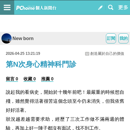
New born
訂閱
我的
2026-04-25 13:21:19
創造屬於自己的價值
第N次身心精神科門診
留言 0
收藏 0
推薦 0
說起我的看病史，開始於十幾年前吧！最嚴重的時候想自
殘，雖然覺得活著很苦這個念頭至今仍未消失，但我依舊
好好活著。
狀況越差越需要求助，經歷了三次工作做不滿兩週的體
驗，再加上好一陣子都沒有面試，找不到工作。