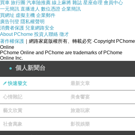
買車
旅行團
汽車險推薦
線上麻將
雜誌
星座命理
會員中心
一元簡訊
直播達人
數位憑證
企業簡訊
買網址
虛擬主機
企業郵件
廣告刊登
隱私權聲明
消費者保護
兒童網路安全
About PChome
投資人聯絡
徵才
著作權保護
｜網路家庭版權所有、轉載必究
‧Copyright PChome
Online
PChome Online and PChome are trademarks of PChome
Online Inc.
個人新聞台
快速發文
最新文章
心情雜記
美食饗宴
藝文欣賞
旅遊玩家
社會萬象
影視娛樂