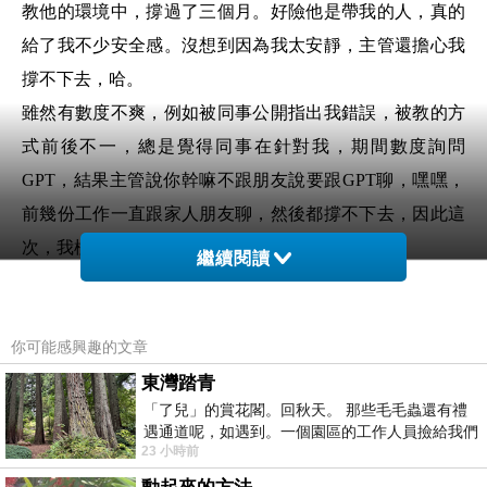
教他的環境中，撐過了三個月。好險他是帶我的人，真的
給了我不少安全感。沒想到因為我太安靜，主管還擔心我
撐不下去，哈。
雖然有數度不爽，例如被同事公開指出我錯誤，被教的方
式前後不一，總是覺得同事在針對我，期間數度詢問
GPT，結果主管說你幹嘛不跟朋友說要跟GPT聊，嘿嘿，
前幾份工作一直跟家人朋友聊，然後都撐不下去，因此這
次，我極少和他人談工作，有陰影。
繼續閱讀
昨天突然有一刻，覺得不再介意同事當眾噹我(應該是假
象，之後一定還是會很不爽，哈)，覺得一切都沒那麼嚴
你可能感興趣的文章
重，都可以放下(得道了嗎？)
謝謝這次勇敢的我，願意面對一直以來我都會出現的問
東灣踏青
「了兒」的賞花閣。回秋天。 那些毛毛蟲還有禮
題，不管未來如何，現在的我，很棒！
遇通道呢，如遇到。一個園區的工作人員撿給我們
23 小時前
細賞。