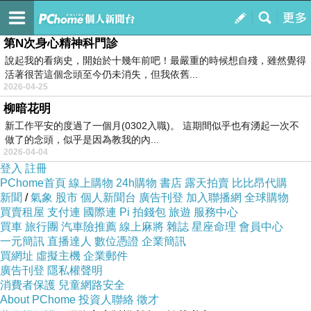
New born
訂閱
我的
第N次身心精神科門診
說起我的看病史，開始於十幾年前吧！最嚴重的時候想自殘，雖然覺得
活著很苦這個念頭至今仍未消失，但我依舊...
2026-04-25
柳暗花明
新工作平安的度過了一個月(0302入職)。 這期間似乎也有湧起一次不
做了的念頭，似乎是因為教我的內...
2026-04-04
登入
註冊
PChome首頁
線上購物
24h購物
書店
露天拍賣
比比昂代購
新聞
/
氣象
股市
個人新聞台
廣告刊登
加入聯播網
全球購物
買賣租屋
支付連
國際連
Pi 拍錢包
旅遊
服務中心
買車
旅行團
汽車險推薦
線上麻將
雜誌
星座命理
會員中心
一元簡訊
直播達人
數位憑證
企業簡訊
買網址
虛擬主機
企業郵件
廣告刊登
隱私權聲明
消費者保護
兒童網路安全
About PChome
投資人聯絡
徵才