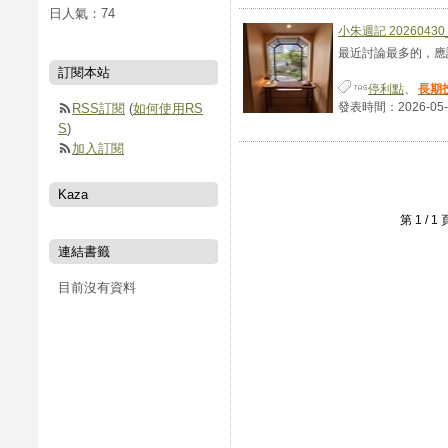
當日人氣：
74
小朱週記 202604
最近討論最多的，應該
訂閱本站
停利點
、
長期
發表時間：2026-05-01
RSS訂閱
(
如何使用RS
S
)
加入訂閱
Kaza
第 1 /
連結書籤
目前沒有資料