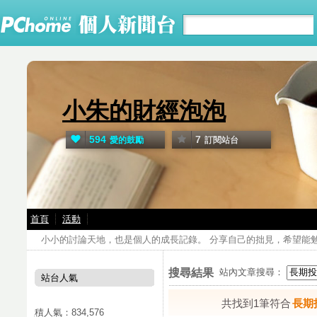
小朱的財經泡泡
594
7
愛的鼓勵
訂閱站台
首頁
活動
小小的討論天地，也是個人的成長記錄。 分享自己的拙見，希望能勉
搜尋結果
站內文章搜尋：
站台人氣
共找到1筆符合
長期
累積人氣：
834,576