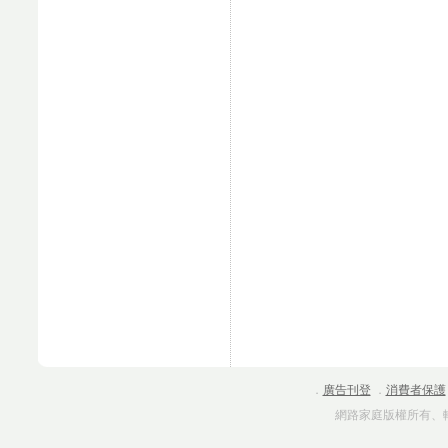
．
廣告刊登
．
消費者保護
網路家庭版權所有、轉載必究