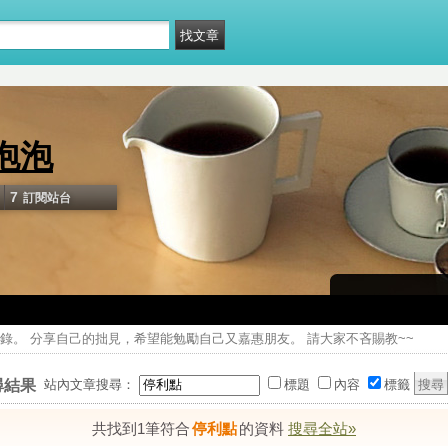
泡泡
7
訂閱站台
錄。 分享自己的拙見，希望能勉勵自己又嘉惠朋友。 請大家不吝賜教~~
尋結果
站內文章搜尋：
標題
內容
標籤
共找到1筆符合
停利點
的資料
搜尋全站»