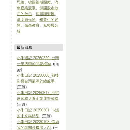
思維
、
德國福斯關廠
、
汽
車產業競爭
、
韓國股市散
戶的啟示
、
理賠聯盟鍊
、
聰明買保險
、
畢業生的迷
惘
、
鐵拳教育
、
私校與公
校
最新回應
小朱週記 20260329_台灣
一年四季的開花植物
, (pig
gy)
小朱日記 20250608_戰後
影響台灣最深的總舵手
,
(王維)
小朱日記 20250517_從蝦
皮智取店看企業運營策略
,
(王維)
小朱日記 20250301_市話
的未來與轉型
, (王維)
小朱日記 20230108_假如
我的老闆是機器人AI
, (王