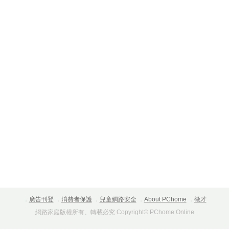
．
廣告刊登
．
消費者保護
．
兒童網路安全
．
About PChome
．
徵才
網路家庭版權所有、轉載必究 Copyright© PChome Online