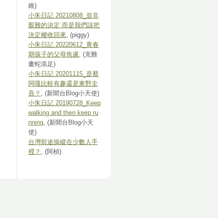
維)
小朱日記 20210808_並非
艱難的決定 而是我們該把
決定權收回來
, (piggy)
小朱日記 20220612_青春
期孩子的父母焦慮
, (克難
畫蛇添足)
小朱日記 20201115_是蔡
阿嘎比較有趣還是東野圭
吾？
, (新聞台Blog小天使)
小朱日記 20190728_Keep
walking and then keep ru
nning
, (新聞台Blog小天
使)
台灣前途操縱在少數人手
裡？
, (阿楨)