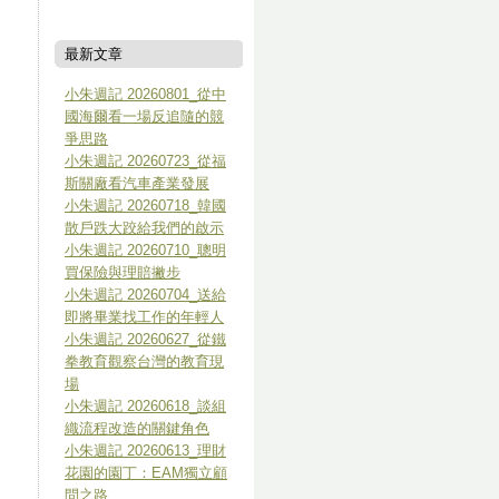
最新文章
小朱週記 20260801_從中
國海爾看一場反追隨的競
爭思路
小朱週記 20260723_從福
斯關廠看汽車產業發展
小朱週記 20260718_韓國
散戶跌大跤給我們的啟示
小朱週記 20260710_聰明
買保險與理賠撇步
小朱週記 20260704_送給
即將畢業找工作的年輕人
小朱週記 20260627_從鐵
拳教育觀察台灣的教育現
場
小朱週記 20260618_談組
織流程改造的關鍵角色
小朱週記 20260613_理財
花園的園丁：EAM獨立顧
問之路