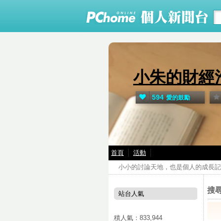
小朱的財經
594
愛的鼓勵
首頁
活動
小小的討論天地，也是個人的成長記
搜
站台人氣
累積人氣：
833,944