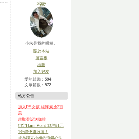
piggy
小朱是我的暱稱。
關於本站
留言板
地圖
加入好友
愛的鼓勵：
594
文章篇數：
572
站方公告
加入PS女孩 組隊瘋搶2百
萬
超取登記送咖啡
綁定Hami Point 1點抵1元
1分鐘快速揪痛！
成為獨立小姐的滾錢心法