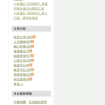
小朱週記 20260607_當遇
到無良雇主的應對之道
小朱週記 20260531_斯人
已逝，典型在夙昔
文章分類
投資分享(184)
人文關懷(60)
關心時事(26)
健康養生(3)
組織管理(57)
心情分享(29)
旅遊手記(9)
教育手札(33)
商業情報(53)
科技應用(5)
更多
>>
本台最新標籤
中國海爾
、
反追隨的競爭