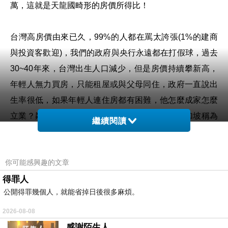
萬，這就是天龍國畸形的房價所得比！
台灣高房價由來已久，
99%
的人都在罵太誇張
(1%
的建商
與投資客歡迎
)
，我們的政府與央行永遠都在打假球，過去
30~40
年來，台灣出生人口減少，但是房價持續攀新高，
年輕人無力買房，只能租屋或與父母同住，政府一直說出
生率很低，如果年輕人連住房都有困難，他怎麼成家怎麼
立業？鄰近國家的香港、新加坡有社會住宅，新加坡稱為
繼續閱讀
組屋，有
80%
新加坡人住在組屋，組屋是賣斷也就是個人
擁有的房產，香港或其他國家則大多是透過租賃社宅方
你可能感興趣的文章
式，平均取得入住資格在
3~5
年間。
得罪人
公開得罪幾個人，就能省掉日後很多麻煩。
台灣的社會住宅起步很晚，
2016
年 蔡英文總統喊出
8
年
20
萬戶社宅目標，實際情況是截至
2024
年底，真正可以入住
2026-08-08
的社宅僅
3
萬多戶，其餘都是興建中或計入包租代管數
感謝陌生人