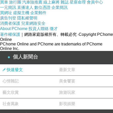
買車
旅行團
汽車險推薦
線上麻將
雜誌
星座命理
會員中心
顧，這樣才能建立社宅值得信賴的名聲。
一元簡訊
直播達人
數位憑證
企業簡訊
買網址
虛擬主機
企業郵件
廣告刊登
隱私權聲明
消費者保護
兒童網路安全
About PChome
投資人聯絡
徵才
著作權保護
｜網路家庭版權所有、轉載必究
‧Copyright PChome
小朱日記 20250309_FB充斥的詐騙與毫無作為
上一篇：
Online
小朱日記 20250629_環境憂慮下台灣可以做些甚麼
下一篇：
PChome Online and PChome are trademarks of PChome
Online Inc.
個人新聞台
快速發文
最新文章
心情雜記
美食饗宴
藝文欣賞
旅遊玩家
社會萬象
影視娛樂