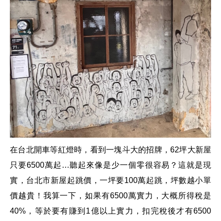
在台北開車等紅燈時，看到一塊斗大的招牌，
62
坪大新屋
只要
6500
萬起
…
聽起來像是少一個零很容易？這就是現
實，台北市新屋起跳價，一坪要
100
萬起跳，坪數越小單
價越貴！我算一下，如果有
6500
萬實力，大概所得稅是
40%
，等於要有賺到
1
億以上實力，扣完稅後才有
6500