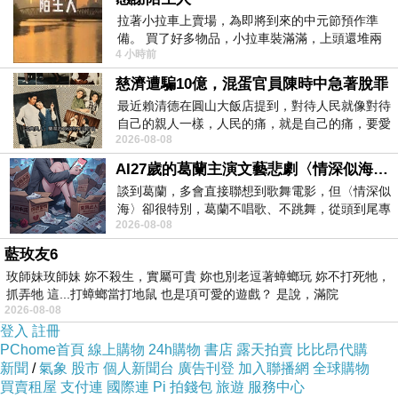
拉著小拉車上賣場，為即將到來的中元節預作準
量，所以政府的牛步化是首要被檢討對象，導致真正需要
備。 買了好多物品，小拉車裝滿滿，上頭還堆兩
社宅的年輕人或弱勢族群根本抽不到！以先進國家社宅供
4 小時前
紙箱。 雖辛苦了點，這點程度我一個人搬
給至少
5%
起跳，台灣慘到連
1%
都不到
…
儘管這幾年推出
慈濟遭騙10億，混蛋官員陳時中急著脫罪
最近賴清德在圓山大飯店提到，對待人民就像對待
租補計畫，但是對照租金漲幅與續約不確定性，只是一種
自己的親人一樣，人民的痛，就是自己的痛，要愛
拖延哄騙戰術
…
2026-08-08
民如親，說的這麼好聽，實際上根本沒做
AI27歲的葛蘭主演文藝悲劇〈情深似海〉 #戀上老電影 #葛蘭 #粟子
台灣社宅不只供給不足，管理也有很大的問題！台灣社宅
談到葛蘭，多會直接聯想到歌舞電影，但〈情深似
海〉卻很特別，葛蘭不唱歌、不跳舞，從頭到尾專
要求
40%
提供給經濟或社會弱勢者，原本看似美意的政策
2026-08-08
心演戲。拍攝期間，經常工作超過12個鐘
等於是為社宅貼上貧困標籤，這也難怪興建社宅還要先面
藍玫友6
臨當地居民的反彈，而且一個社區將近一半的極度弱勢，
玫師妹玫師妹 妳不殺生，實屬可貴 妳也別老逗著蟑螂玩 妳不打死牠，
抓弄牠 這...打蟑螂當打地鼠 也是項可愛的遊戲？ 是說，滿院
社區管理的難度？我們見過拖欠租金，喝酒滋事，問題租
2026-08-08
戶導致管理的困難，到底這樣的社宅還會有多少年輕夫妻
登入
註冊
PChome首頁
線上購物
24h購物
書店
露天拍賣
比比昂代購
或中產家庭願意入住？政府保護社會弱勢值得鼓勵，但是
新聞
/
氣象
股市
個人新聞台
廣告刊登
加入聯播網
全球購物
要讓社宅成功不只是數量要足夠，社宅管理的品質也要兼
買賣租屋
支付連
國際連
Pi 拍錢包
旅遊
服務中心