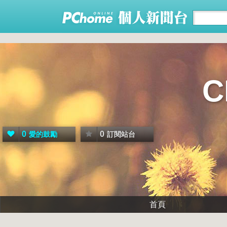
0
0
愛的鼓勵
訂閱站台
首頁