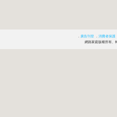
．
廣告刊登
．
消費者保護
網路家庭版權所有、轉載必究 