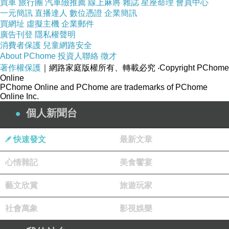
買車
旅行團
汽車險推薦
線上麻將
雜誌
星座命理
會員中心
一元簡訊
直播達人
數位憑證
企業簡訊
買網址
虛擬主機
企業郵件
廣告刊登
隱私權聲明
消費者保護
兒童網路安全
About PChome
投資人聯絡
徵才
著作權保護
｜網路家庭版權所有、轉載必究
‧Copyright PChome
Online
PChome Online and PChome are trademarks of PChome
Online Inc.
個人新聞台
快速發文
最新文章
心情雜記
美食饗宴
藝文欣賞
旅遊玩家
社會萬象
影視娛樂