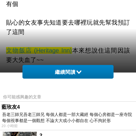
有個
貼心的女友事先知道要去哪裡玩就先幫我預訂
了這間
文物飯店 (Heritage Inn)
本來想說住這間因該
要大失血了~~
繼續閱讀
原來親愛的女友在訂房網預訂的房間很多都有
優惠~
你可能感興趣的文章
真是省了很多錢!!真的太感動了!!
藍玫友4
吾老三師兄吾老三師兄 每個人都是一部大藏經 每個心房都是一座寺院
每個視事都是一個觀想 不論大大或小小都自在 心不拘於形
而且聽說這邊是可以全世界訂房
20 小時前
2