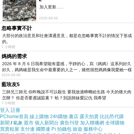
也太方便了吧！！不用在那邊找翻譯啦ＱＱ
加入更新......
2026-08-06
文物飯店 (Heritage Inn) 的介紹在下面
忽略事實不計
大部分的政治意見和社會溝通意見，都是在忽略事實不計的情況下形成
的。
如果有興趣到這附近玩的，不妨可以看看喔！
7 小時前
媽媽的需求
以下是 文物飯店 (Heritage Inn) 的介紹 如果也跟
2026 年 8 月 6 日我希望能有靈感，平靜的心，寫《媽媽》這系列好久
我一樣喜歡不妨看看喔!
好久，媽媽確是我生命中最重要的人之一，雖然很想媽媽像我愛她一樣
2026-08-06
藍玫友5
PS.若您家裡有0~4歲的小朋友，
點我進入索取免
三師兄三師兄 你昨晚說不可以殺生 要我放過蟑螂給生路 今天的燉大肉
費《迪士尼美語世界試用包》
怎辦？ 你是否要虔誠茹素？ 蛤？別說師妹愛記仇 我希望
7 小時前
登入
註冊
↓↓↓限量特優價格按鈕↓↓↓
PChome首頁
線上購物
24h購物
書店
露天拍賣
比比昂代購
新聞
/
氣象
股市
個人新聞台
廣告刊登
加入聯播網
全球購物
買賣租屋
支付連
國際連
Pi 拍錢包
旅遊
服務中心