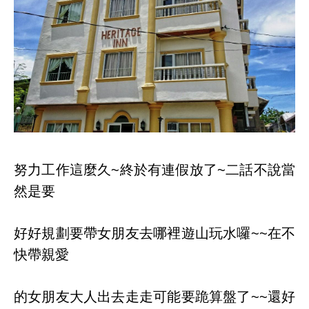
努力工作這麼久~終於有連假放了~二話不說當
然是要
好好規劃要帶女朋友去哪裡遊山玩水囉~~在不
快帶親愛
的女朋友大人出去走走可能要跪算盤了~~還好