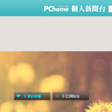
0
0
愛的鼓勵
訂閱站台