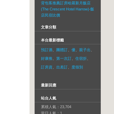
背包客推薦訂房哈羅新月飯店
(The Crescent Hotel Harrow)-飯
店民宿比價
文章分類
本台最新標籤
預訂酒
、
團體訂
、
優
、
親子出
、
好康推
、
第一次訂
、
住宿折
、
訂房資
、
出差訂
、
度假別
最新回應
站台人氣
累積人氣：
23,704
當日人氣：
1