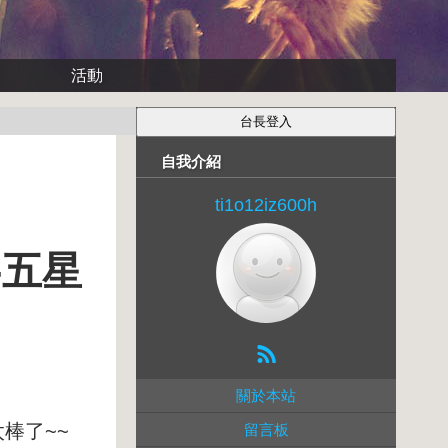
活動
自我介紹
ti1o12iz600h
l)-五星
關於本站
棒了~~
留言板