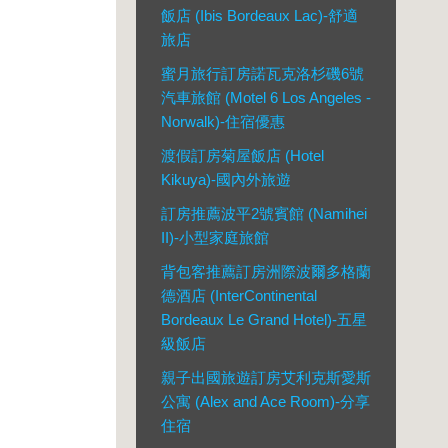
飯店 (Ibis Bordeaux Lac)-舒適
旅店
蜜月旅行訂房諾瓦克洛杉磯6號
汽車旅館 (Motel 6 Los Angeles -
Norwalk)-住宿優惠
渡假訂房菊屋飯店 (Hotel
Kikuya)-國內外旅遊
訂房推薦波平2號賓館 (Namihei
II)-小型家庭旅館
背包客推薦訂房洲際波爾多格蘭
德酒店 (InterContinental
Bordeaux Le Grand Hotel)-五星
級飯店
親子出國旅遊訂房艾利克斯愛斯
公寓 (Alex and Ace Room)-分享
住宿