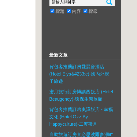
標題
內容
標籤
最新文章
背包客推薦訂房愛麗舍酒店
(Hotel Elys&#233;e)-國內外親
子旅遊
蜜月旅行訂房博讓西飯店 (Hotel
Beaugency)-環保生態旅館
背包客推薦訂房奧澤飯店 - 幸福
文化 (Hotel Ozz By
Happyculture)-二度蜜月
自助旅遊訂房宜必思波爾多湖畔