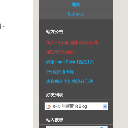
地圖
加入好友
~
站方公告
加入PS女孩 組隊瘋搶2百萬
超取登記送咖啡
綁定Hami Point 1點抵1元
1分鐘快速揪痛！
成為獨立小姐的滾錢心法
好友列表
好友的新聞台Blog
站內搜尋