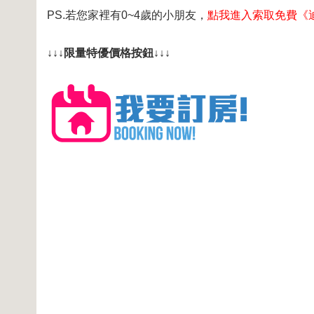
PS.若您家裡有0~4歲的小朋友，
點我進入索取免費《
↓↓↓限量特優價格按鈕↓↓↓