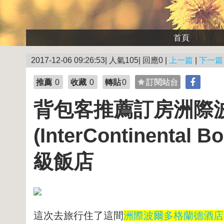
首頁
2017-12-06 09:26:53| 人氣105| 回應0 |
上一篇
|
下一篇
推薦
0
收藏
0
轉貼
0
訂閱站台
背包客推薦訂房洲際
(InterContinental 
級飯店
這次去旅行住了這間
洲際波爾多格蘭德酒店 (Inter