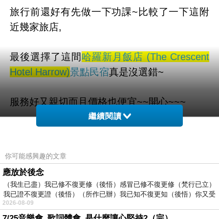
旅行前還好有先做一下功課~比較了一下這附
近幾家旅店,
最後選擇了這間
哈羅新月飯店 (The Crescent
Hotel Harrow)
景點民宿
真是沒選錯~
服務好又親切而且價格也便宜~~開心~~~
繼續閱讀
而且聽說這邊是可以全世界訂房
你可能感興趣的文章
也太方便了吧！！不用在那邊找翻譯啦ＱＱ
應放於後念
（我生已盡）我已修不復更修（後悟）感冒已修不復更修（梵行已立）
哈羅新月飯店 (The Crescent Hotel Harrow) 的介
我已證不復更證（後悟）（所作已辦）我已知不復更知（後悟）你又受
2026-08-09
紹在下面
7/25音樂會_歌詞體會_是什麼讓心堅持2（完）