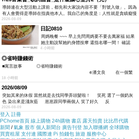
導師連在大型活動上課前，都先和大家說內容不要「對號入做」。因為
如果有興趣到這附近玩的，不妨可以看看喔！
有人會覺得是導師在指責他本人。我自己的角度是：人性就是貪瞋癡慢
2026-08-09
以下是 哈羅新月飯店 (The Crescent Hotel
日記0810
周媽晚餐 ~~~ 早上先問周媽要不要去萬家福 結果
Harrow) 的介紹 如果也跟我一樣喜歡不妨看看喔!
她主動說幫她約身體按摩 還指名哪一間！ 確認
4 小時前
後，我的腦袋才運轉起來 預約對
PS.若您家裡有0~4歲的小朋友，
點我進入索取免
◎省時賺錢術
費《迪士尼美語世界試用包》
■寓言故事 ◎省時賺錢術
⊕潘文良 在一個繁
18 小時前
華的商業街上，有兩家傳統
↓↓↓限量特優價格按鈕↓↓↓
2026/08/09
突如其來的休假 當然就是去找同學弄頭髮啦！ 笑死 選了一個奶灰
色 染出來是淺灰藍 崽崽跟同學兩個人 笑了好久 反
2026-08-09
登入
註冊
PChome首頁
線上購物
24h購物
書店
露天拍賣
比比昂代購
新聞
/
氣象
股市
個人新聞台
廣告刊登
加入聯播網
全球購物
買賣租屋
支付連
國際連
Pi 拍錢包
旅遊
服務中心