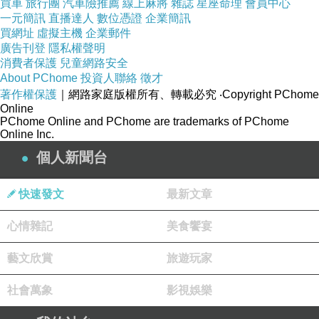
買車
旅行團
汽車險推薦
線上麻將
雜誌
星座命理
會員中心
一元簡訊
直播達人
數位憑證
企業簡訊
買網址
虛擬主機
企業郵件
廣告刊登
隱私權聲明
消費者保護
兒童網路安全
About PChome
投資人聯絡
徵才
著作權保護
｜網路家庭版權所有、轉載必究
‧Copyright PChome
Online
PChome Online and PChome are trademarks of PChome
Online Inc.
個人新聞台
快速發文
最新文章
心情雜記
美食饗宴
藝文欣賞
旅遊玩家
社會萬象
影視娛樂