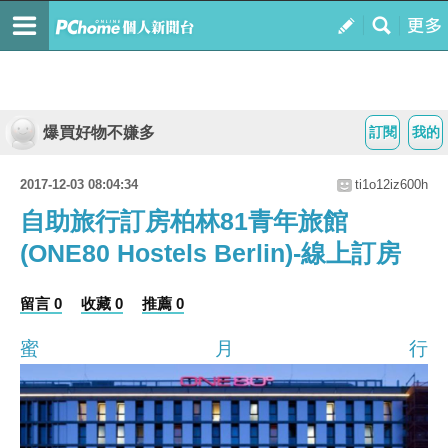
爆買好物不嫌多
訂閱
我的
2017-12-03 08:04:34
ti1o12iz600h
自助旅行訂房柏林81青年旅館
(ONE80 Hostels Berlin)-線上訂房
留言 0
收藏 0
推薦 0
蜜月行