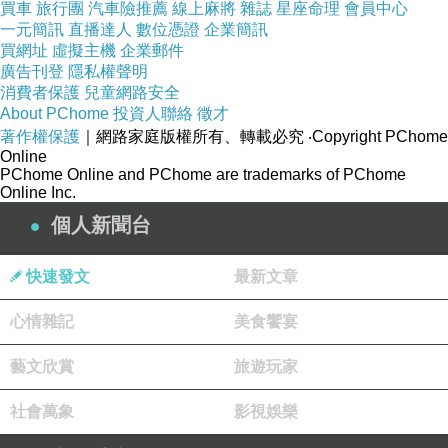
買車
旅行團
汽車險推薦
線上麻將
雜誌
星座命理
會員中心
一元簡訊
直播達人
數位憑證
企業簡訊
買網址
虛擬主機
企業郵件
廣告刊登
隱私權聲明
消費者保護
兒童網路安全
About PChome
投資人聯絡
徵才
著作權保護
｜網路家庭版權所有、轉載必究
‧Copyright PChome
Online
PChome Online and PChome are trademarks of PChome
Online Inc.
個人新聞台
快速發文
最新文章
心情雜記
美食饗宴
藝文欣賞
旅遊玩家
社會萬象
影視娛樂