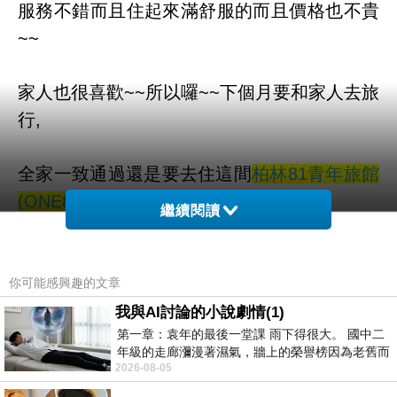
服務不錯而且住起來滿舒服的
而且價格也不貴
~~
家人也很喜歡~~所以囉~~下個月要和家人去旅
行,
全家一致通過還是要去住這間
柏林81青年旅館
(ONE80 Hostels Berlin)
繼續閱讀
真是玩的開心~住的也舒服!!
你可能感興趣的文章
而且聽說這邊是可以全世界訂房
我與AI討論的小說劇情(1)
第一章：袁年的最後一堂課 雨下得很大。 國中二
年級的走廊瀰漫著濕氣，牆上的榮譽榜因為老舊而
也太方便了吧！！不用在那邊找翻譯啦ＱＱ
2026-08-05
微微捲起。 堯禹舜站在辦公室外，手