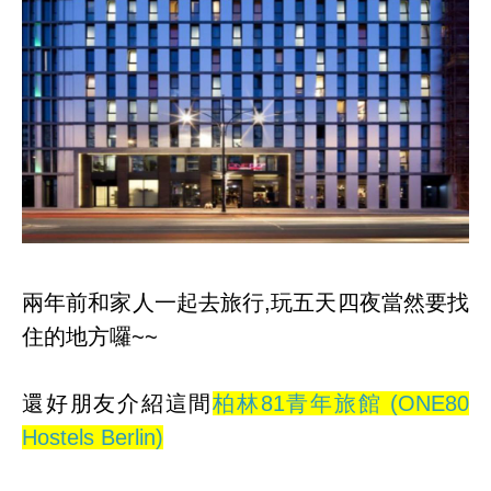
兩年前和家人一起去旅行,玩五天四夜當然要找
住的地方囉~~
還好朋友介紹這間
柏林81青年旅館 (ONE80
Hostels Berlin)