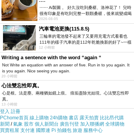
….
柏林81青年旅館 (ONE80
訂房優惠
Hostels
⋯⋯ Ai製圖 。 好久沒吃到桑椹、洛神花了！ 兒時
很有印象是有吃到完整一顆顆桑椹，後來就變成喝
Berlin) 的介紹在下面
2026-08-05
桑椹汁。 現在是連喝都沒喝
汽車電池更換(115.8.5)
如果有興趣到這附近玩的，不妨可以看看喔！
三輪車的電池發不起來了又要用充電方式看看也
111年的樣子汽車的是112年乾脆換新的好了~一樣
12 小時前
在阿炮電池買的漲了一百多塊吧
以下是 柏林81青年旅館 (ONE80 Hostels Berlin)
Writing a sentence with the word “again “
的介紹 如果也跟我一樣喜歡不妨看看喔!
Not Write an equation with an answer of five. Run in to you again. It
is you again. Nice seeing you again.
20 小時前
PS.若您家裡有0~4歲的小朋友，
點我進入索取免
心法雙忘性即真。
費《迪士尼美語世界試用包》
心是根。法是塵。兩種猶如鏡上痕。 痕垢盡除光始現。心法雙忘性即
真。
↓↓↓限量特優價格按鈕↓↓↓
13 小時前
登入
註冊
PChome首頁
線上購物
24h購物
書店
露天拍賣
比比昂代購
新聞
/
氣象
股市
個人新聞台
廣告刊登
加入聯播網
全球購物
買賣租屋
支付連
國際連
Pi 拍錢包
旅遊
服務中心