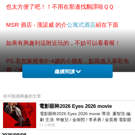
也太方便了吧！！不用在那邊找翻譯啦ＱＱ
MSR 酒店 - 漢諾威 的介
公寓式酒店
紹在下面
如果有興趣到這附近玩的，不妨可以看看喔！
PS.若您家裡有0~4歲的小朋友，
點我進入索取免
費《迪士尼美語世界試用包》
繼續閱讀
以下是 MSR 酒店 - 漢諾威 的介紹 如果也跟我一
你可能感興趣的文章
樣喜歡不妨看看喔!
電影眼眸2026 Eyes 2026 movie
電影眼眸2026 Eyes 2026 movie 導演: 廉智浩 編
↓↓↓限量特優價格按鈕↓↓↓
劇 主演: 申敏兒 / 金南熙 / 李承勇 / 金英雅 電影眼
11 小時前
眸2026描述攝影師徐珍因遺