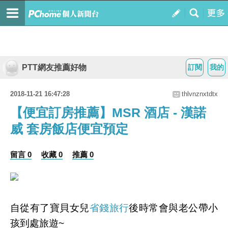
PTT網友推薦好物
訂閱
我的
2018-11-21 16:47:28
thlvnznxtdtx
【便宜訂房推薦】MSR 酒店 - 漢諾
威 套房飯店便宜預定
留言 0
收藏 0
推薦 0
自從有了寶貝女兒
省錢旅行
後時常會與老公帶小
孩到處旅遊~