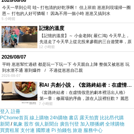
2026/08/08
今天一早到公司 哇~ 打包清的好乾淨啊！ 但上班前 崽崽到現場掃一圈
恩～ 打包的人好可憐喔！ 因為不用一個小時 崽崽又搞到水
5 小時前
記憶的溫度
【記憶的溫度】～ 小金老師( 嚴仁鴻) 今天早上，
先送走了今天早上從北投來參觀的三台遊覽車，原
12 小時前
以為展場已經差不多要安靜下來，卻發
2026/08/07
平時 崽崽幫忙過磅 都是玩一下玩一下 今天親自上陣 整個又被崽崽 玩
到水泄不通 塞到爆炸 / 不過從崽崽自己親
2026-08-07
和AI 共創小說，《套路終結者：在虛情假意的劇本裡活出人格》
《套路終結者：在虛情假意的劇本裡活出人格》
第一章：修羅場的序曲，誰在人設裡狂歡？ 麗思
7 小時前
卡爾頓酒店的總統套房內，燈光昏
登入
註冊
PChome首頁
線上購物
24h購物
書店
露天拍賣
比比昂代購
新聞
/
氣象
股市
個人新聞台
廣告刊登
加入聯播網
全球購物
買賣租屋
支付連
國際連
Pi 拍錢包
旅遊
服務中心