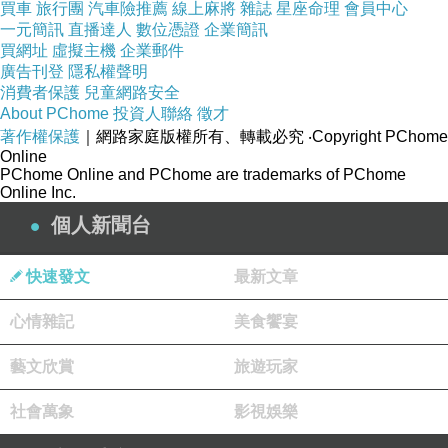
買車
旅行團
汽車險推薦
線上麻將
雜誌
星座命理
會員中心
一元簡訊
直播達人
數位憑證
企業簡訊
買網址
虛擬主機
企業郵件
廣告刊登
隱私權聲明
消費者保護
兒童網路安全
About PChome
投資人聯絡
徵才
著作權保護
｜網路家庭版權所有、轉載必究
‧Copyright PChome
Online
PChome Online and PChome are trademarks of PChome
Online Inc.
個人新聞台
快速發文
最新文章
心情雜記
美食饗宴
藝文欣賞
旅遊玩家
社會萬象
影視娛樂