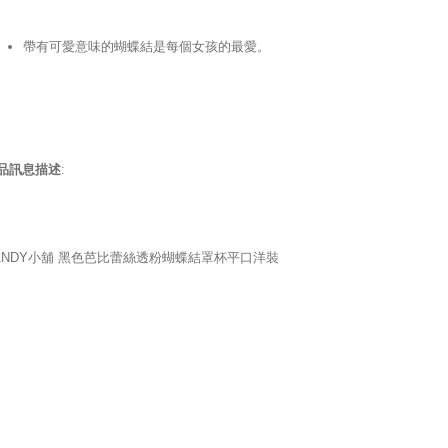
帶有可愛意味的蝴蝶結是每個女孩的最愛。
品訊息描述
:
ANDY小舖 黑色芭比蕾絲透粉蝴蝶結罩杯平口洋裝