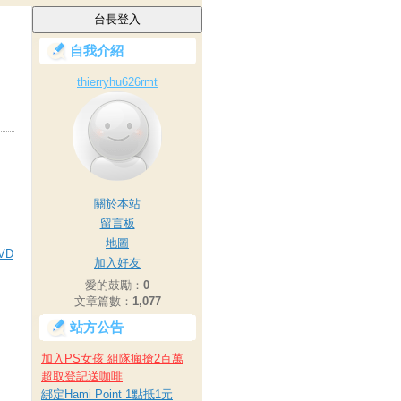
自我介紹
thierryhu626rmt
關於本站
留言板
地圖
VD
加入好友
愛的鼓勵：
0
文章篇數：
1,077
站方公告
加入PS女孩 組隊瘋搶2百萬
超取登記送咖啡
綁定Hami Point 1點抵1元