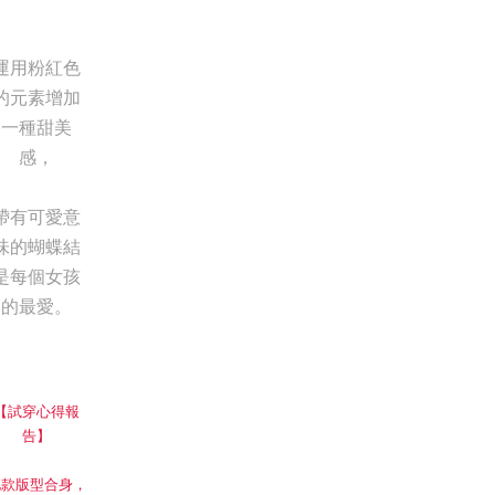
運用粉紅色
的元素增加
一種甜美
感，
帶有可愛意
味的蝴蝶結
是每個女孩
的最愛。
【試穿心得報
告】
此款版型合身，