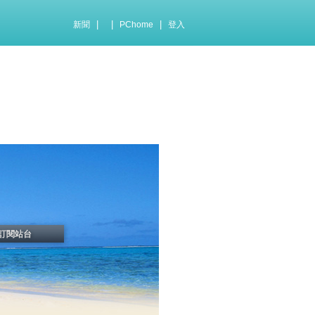
|
|
|
新聞
PChome
登入
訂閱站台