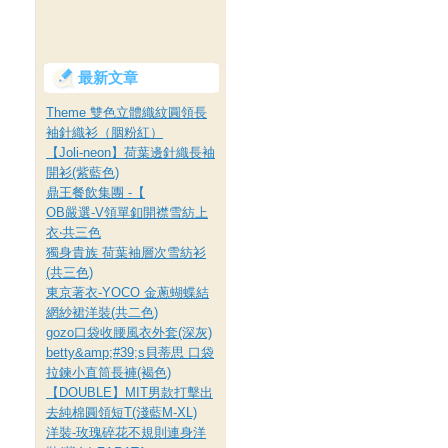
最新文章
Theme 雙色立體織紋圓領長
袖針織衫（胭粉紅）
【Joli-neon】荷葉邊針織長袖
開衫(紫藍色)
鼎王餐飲集團 -【
OB嚴選-V領單釦開襟雪紡上
衣‧共三色
獨身貴族 荷葉袖層次雪紡衫
(共三色)
東京著衣-YOCO 金蔥蝴蝶結
網紗裙洋裝(共二色)
gozo口袋收腰風衣外套(深灰)
betty&amp;#39;s貝蒂思 口袋
拉鍊小直筒長褲(褐色)
【DOUBLE】MIT男款打擊出
去純棉圓領短T(淺藍M-XL)
洋裝-玫瑰碎花不規則連身洋