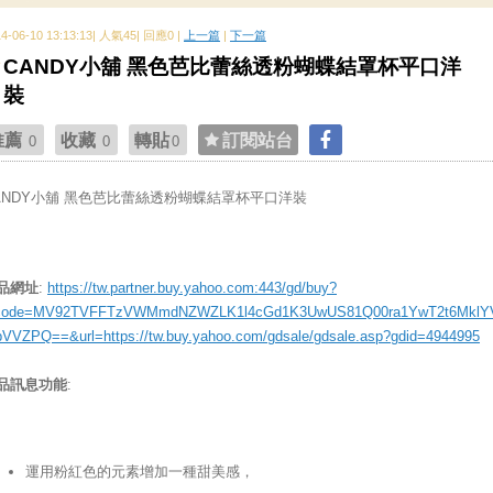
14-06-10 13:13:13| 人氣45| 回應0 |
上一篇
|
下一篇
CANDY小舖 黑色芭比蕾絲透粉蝴蝶結罩杯平口洋
裝
推薦
收藏
轉貼
訂閱站台
0
0
0
ANDY小舖 黑色芭比蕾絲透粉蝴蝶結罩杯平口洋裝
品網址
:
https://tw.partner.buy.yahoo.com:443/gd/buy?
ode=MV92TVFFTzVWMmdNZWZLK1l4cGd1K3UwUS81Q00ra1YwT2t6MklY
bVVZPQ==&url=https://tw.buy.yahoo.com/gdsale/gdsale.asp?gdid=4944995
品訊息功能
:
運用粉紅色的元素增加一種甜美感，