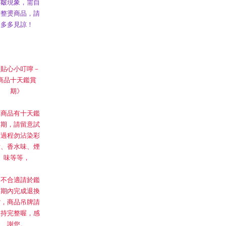
發皺現象，需自
行整燙商品，請
多多見諒！
《貼心小叮嚀－
商品十天鑑賞
期》
本商品有十天鑑
賞期，請留意試
穿過程勿沾染彩
妝、香水味、煙
味等等，
如不合適請於鑑
賞期內完成退換
貨，商品吊牌請
保持完整喔，感
謝您。