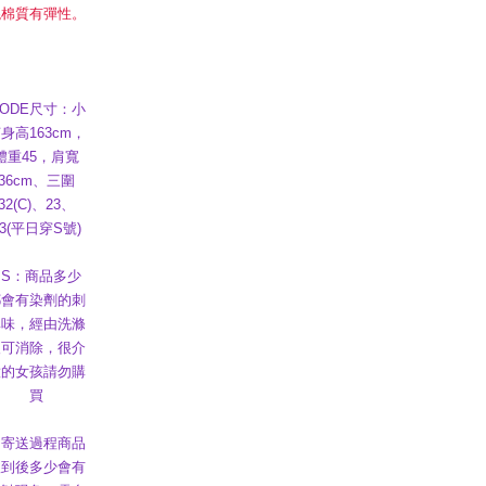
混棉質有彈性。
ODE尺寸：小
身高163cm，
體重45，肩寬
36cm、三圍
32(C)、23、
33(平日穿S號)
PS：商品多少
都會有染劑的刺
鼻味，經由洗滌
後可消除，很介
意的女孩請勿購
買
因寄送過程商品
收到後多少會有