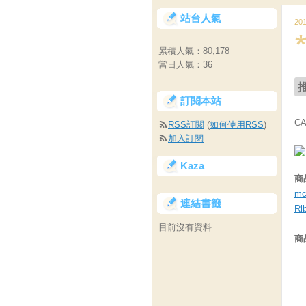
站台人氣
20
累積人氣：
80,178
當日人氣：
36
訂閱本站
C
RSS訂閱
(
如何使用RSS
)
加入訂閱
Kaza
商
mc
連結書籤
Rl
目前沒有資料
商